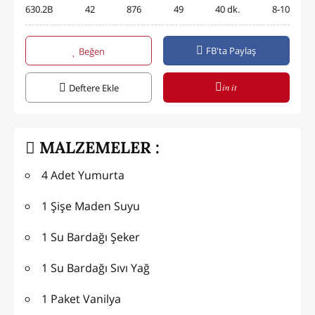
630.2B
42
876
49
40 dk.
8-10
FB'ta Paylaş
Beğen
in it
Deftere Ekle
MALZEMELER :
4 Adet Yumurta
1 Şişe Maden Suyu
1 Su Bardağı Şeker
1 Su Bardağı Sıvı Yağ
1 Paket Vanilya