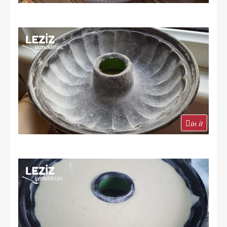
in it