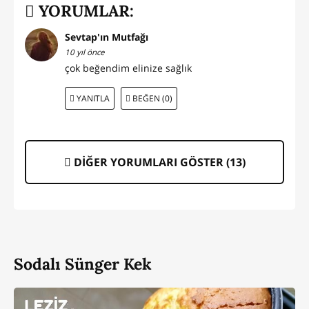
YORUMLAR:
Sevtap'ın Mutfağı
10 yıl önce
çok beğendim elinize sağlık
YANITLA
BEĞEN (0)
DİĞER YORUMLARI GÖSTER (
13
)
Sodalı Sünger Kek