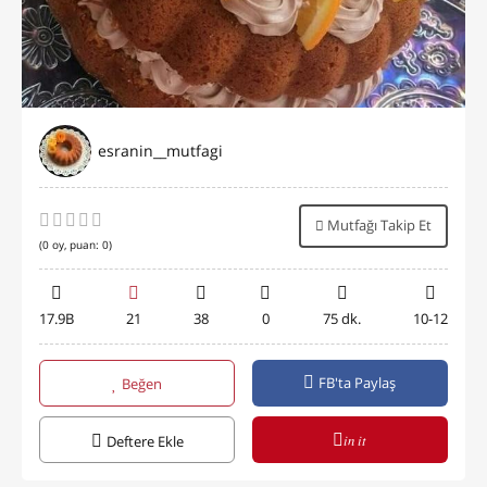
esranin__mutfagi
Mutfağı Takip Et
(
0
oy, puan:
0
)
17.9B
21
38
0
75 dk.
10-12
FB'ta Paylaş
Beğen
in it
Deftere Ekle