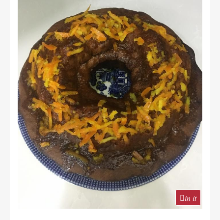
in it