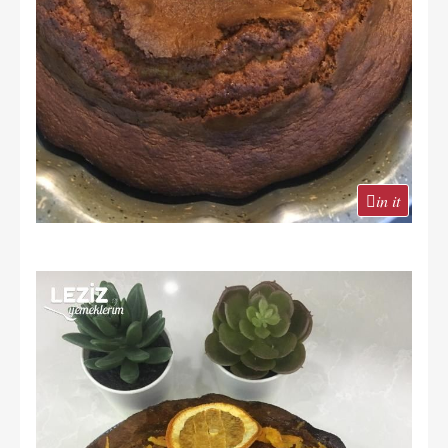
in it