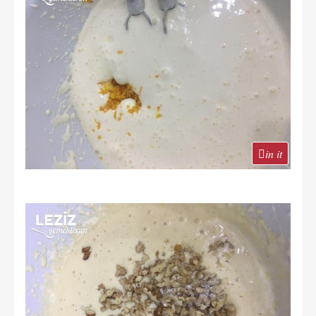
in it