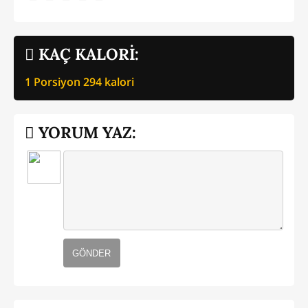
KAÇ KALORİ:
1 Porsiyon
294
kalori
YORUM YAZ:
GÖNDER