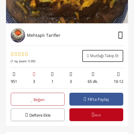
Mehtaplı Tarifler
Mutfağı Takip Et
(
1
oy, puan:
5.00
)
951
3
1
3
65 dk.
10-12
FB'ta Paylaş
Beğen
in it
Deftere Ekle