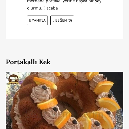
merhaba portakal yerine başka bir şey
olurmu..? acaba
YANITLA
BEĞEN (0)
Portakallı Kek