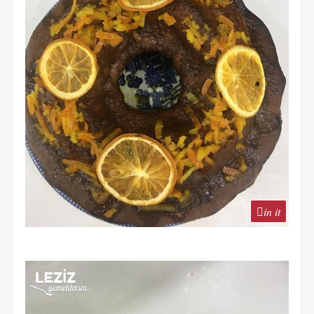
in it