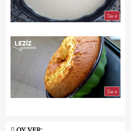
in it
in it
OY VER: