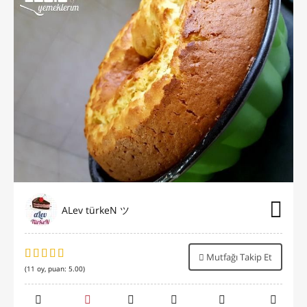
ALev türkeN ツ
Mutfağı Takip Et
(
11
oy, puan:
5.00
)