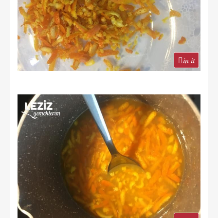
in it