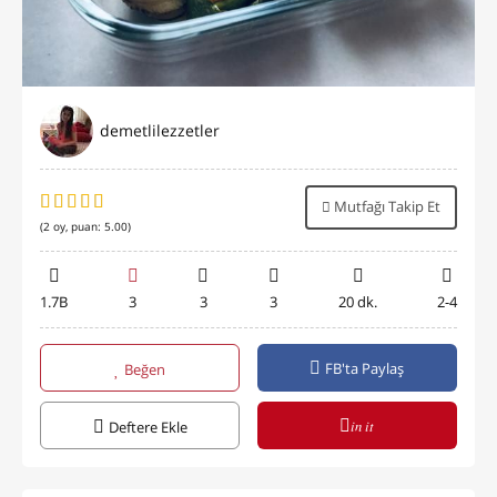
demetlilezzetler
Mutfağı Takip Et
(
2
oy, puan:
5.00
)
1.7B
3
3
3
20 dk.
2-4
FB'ta Paylaş
Beğen
in it
Deftere Ekle