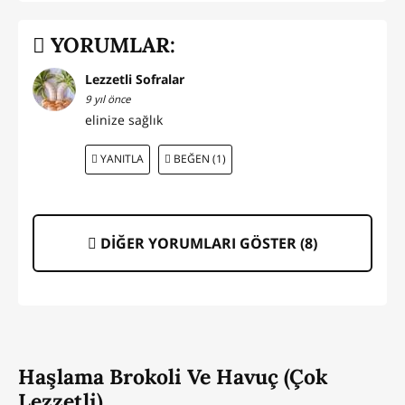
YORUMLAR:
Lezzetli Sofralar
9 yıl önce
elinize sağlık
YANITLA
BEĞEN (1)
DİĞER YORUMLARI GÖSTER (
8
)
Haşlama Brokoli Ve Havuç (Çok
Lezzetli)