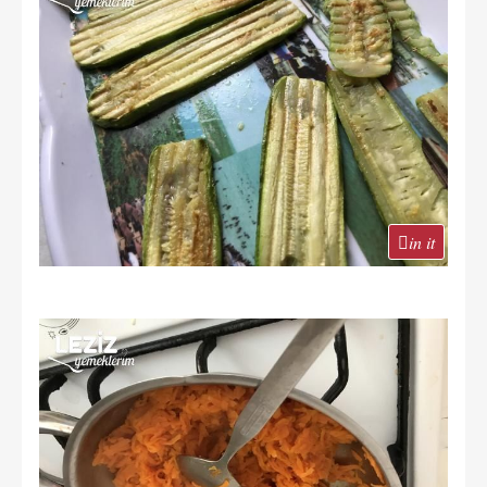
in it