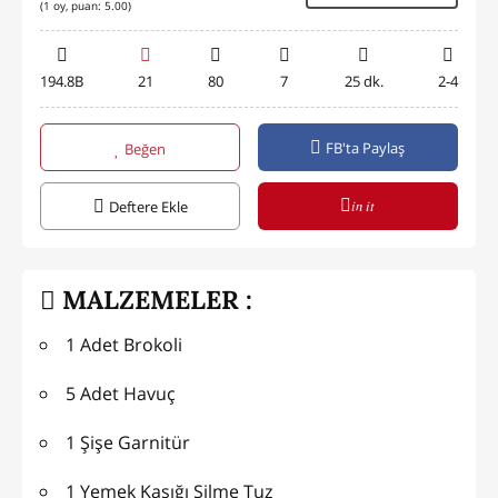
(
1
oy, puan:
5.00
)
194.8B
21
80
7
25 dk.
2-4
FB'ta Paylaş
Beğen
in it
Deftere Ekle
MALZEMELER :
1 Adet Brokoli
5 Adet Havuç
1 Şişe Garnitür
1 Yemek Kaşığı Silme Tuz