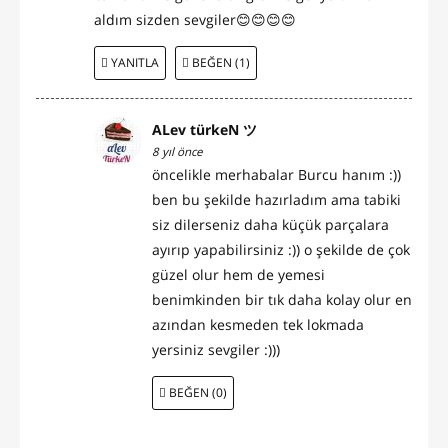
aldım sizden sevgiler😊😊😊😊
YANITLA
BEĞEN (1)
ALev türkeN ツ
8 yıl önce
öncelikle merhabalar Burcu hanım :))
ben bu şekilde hazırladım ama tabiki
siz dilerseniz daha küçük parçalara
ayırıp yapabilirsiniz :)) o şekilde de çok
güzel olur hem de yemesi
benimkinden bir tık daha kolay olur en
azından kesmeden tek lokmada
yersiniz sevgiler :)))
BEĞEN (0)