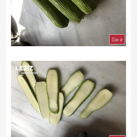
in it