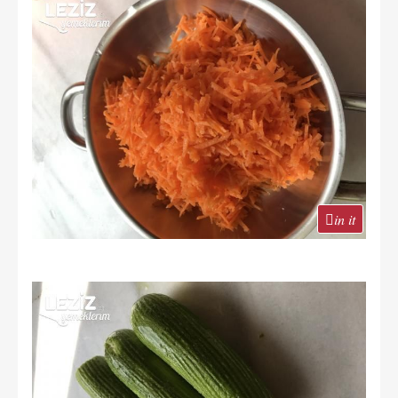
in it