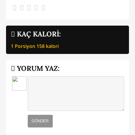
KAÇ KALORİ:
1 Porsiyon
158
kalori
YORUM YAZ:
GÖNDER