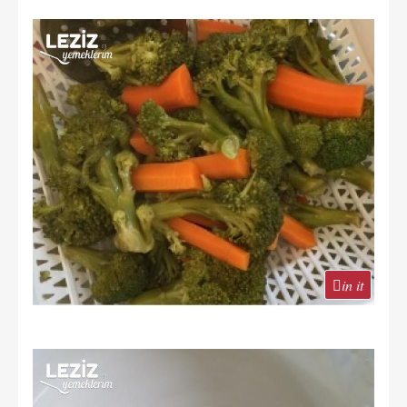
in it