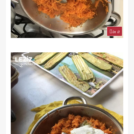
in it