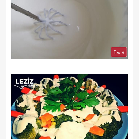
in it