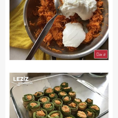
in it