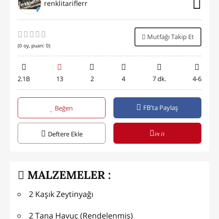
renklitariflerr
Mutfağı Takip Et
(
0
oy, puan:
0
)
2.1B
13
2
4
7 dk.
4-6
FB'ta Paylaş
Beğen
in it
Deftere Ekle
MALZEMELER :
2 Kaşık Zeytinyağı
2 Tana Havuç (Rendelenmiş)