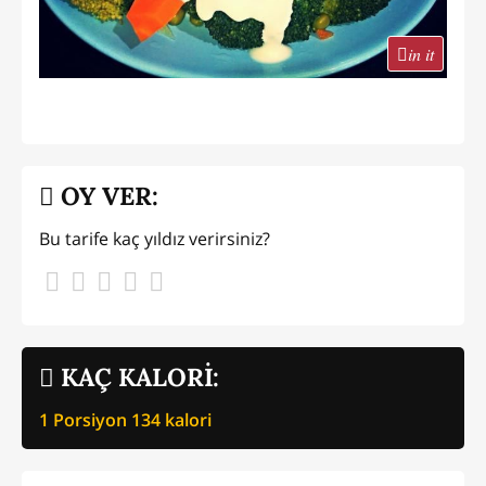
in it
OY VER:
Bu tarife kaç yıldız verirsiniz?
KAÇ KALORİ:
1 Porsiyon
134
kalori