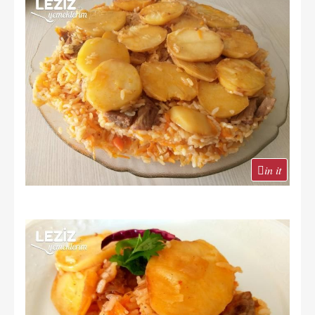
in it