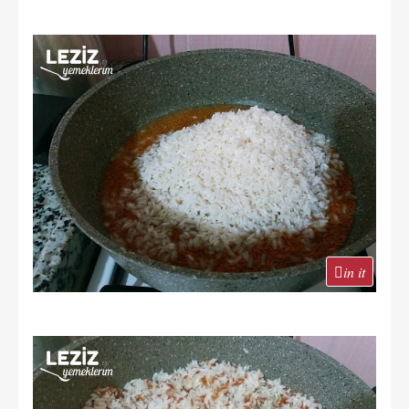
in it