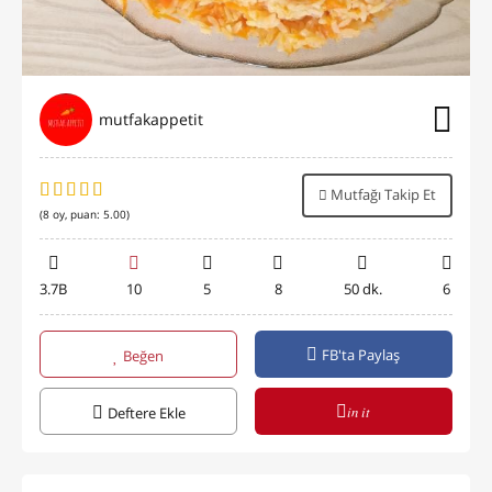
mutfakappetit
Mutfağı Takip Et
(
8
oy, puan:
5.00
)
3.7B
10
5
8
50 dk.
6
FB'ta Paylaş
Beğen
in it
Deftere Ekle