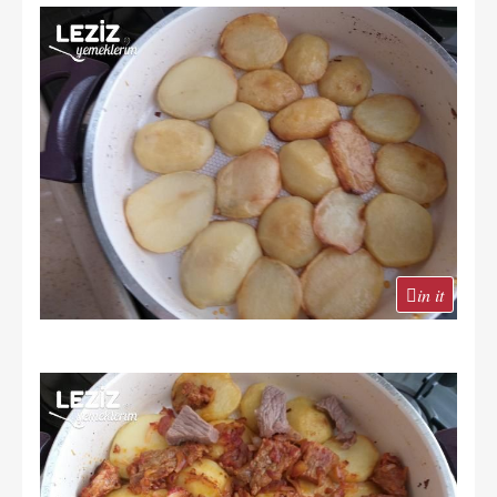
in it