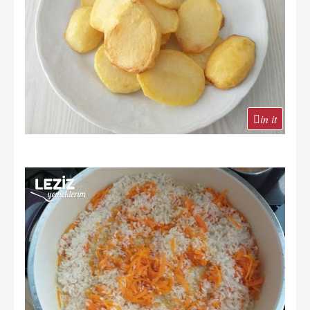
in it