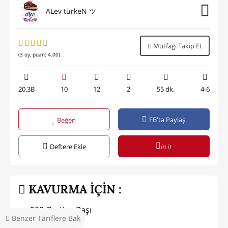
ALev türkeN ツ
Mutfağı Takip Et
(
3
oy, puan:
4.00
)
20.3B
10
12
2
55 dk.
4-6
FB'ta Paylaş
Beğen
in it
Deftere Ekle
KAVURMA İÇİN :
500 Gr. Kuş Başı
Benzer Tariflere Bak