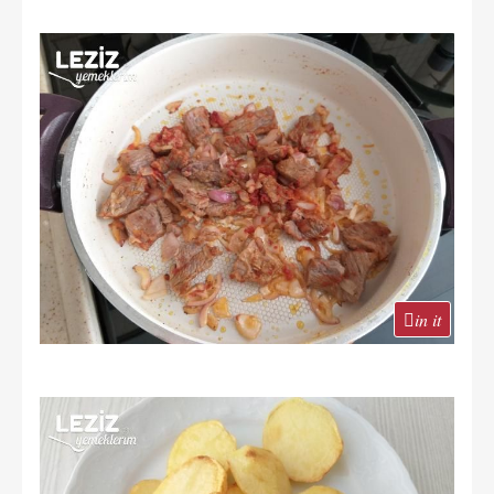
in it