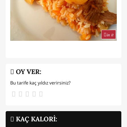
in it
OY VER:
Bu tarife kaç yıldız verirsiniz?
KAÇ KALORİ: