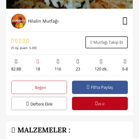
Hilalin Mutfağı
Mutfağı Takip Et
(
5
oy, puan:
5.00
)
82.8B
18
116
23
120 dk.
6-8
FB'ta Paylaş
Beğen
in it
Deftere Ekle
MALZEMELER :