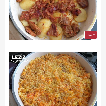
in it