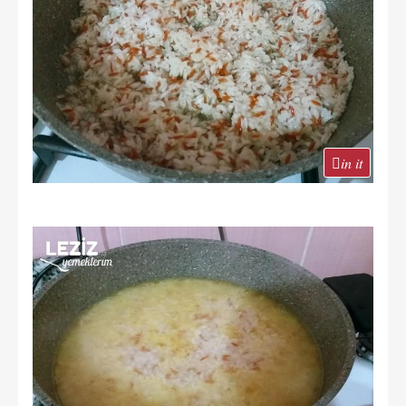
in it