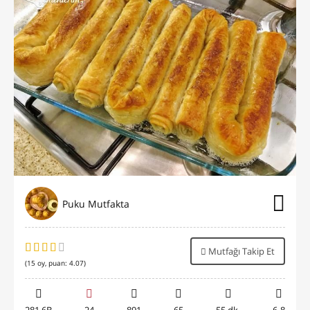
Puku Mutfakta
Mutfağı Takip Et
(
15
oy, puan:
4.07
)