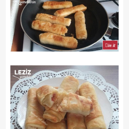
in it