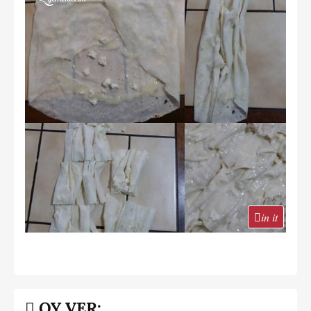
in it
OY VER: