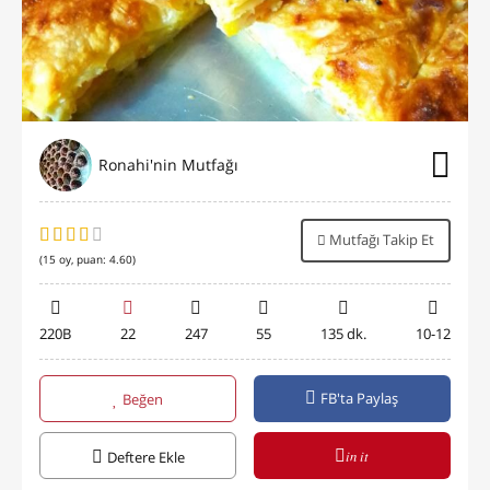
Ronahi'nin Mutfağı
Mutfağı Takip Et
(
15
oy, puan:
4.60
)
220B
22
247
55
135 dk.
10-12
FB'ta Paylaş
Beğen
in it
Deftere Ekle