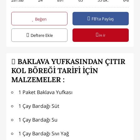
281.6B
24
891
65
55 dk.
6-8
FB'ta Paylaş
Beğen
in it
Deftere Ekle
BAKLAVA YUFKASINDAN ÇITIR
KOL BÖREĞİ TARİFİ İÇİN
MALZEMELER :
1 Paket Baklava Yufkası
1 Çay Bardağı Süt
1 Çay Bardağı Su
1 Çay Bardağı Sıvı Yağ