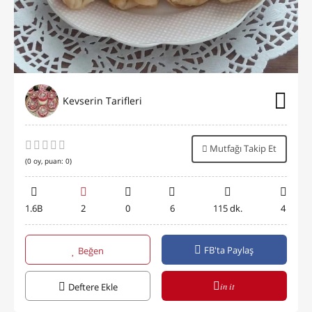
Kevserin Tarifleri
Mutfağı Takip Et
(
0
oy, puan:
0
)
1.6B
2
0
6
115 dk.
4
FB'ta Paylaş
Beğen
in it
Deftere Ekle