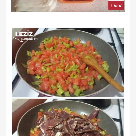
in it