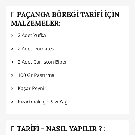
PAÇANGA BÖREĞİ TARİFİ İÇİN
MALZEMELER:
2 Adet Yufka
2 Adet Domates
2 Adet Carliston Biber
100 Gr Pastırma
Kaşar Peyniri
Kızartmak İçin Sıvı Yağ
TARİFİ - NASIL YAPILIR ? :