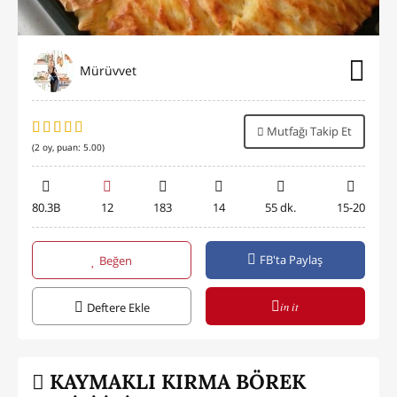
Mürüvvet
Mutfağı Takip Et
(
2
oy, puan:
5.00
)
80.3B
12
183
14
55 dk.
15-20
FB'ta Paylaş
Beğen
in it
Deftere Ekle
KAYMAKLI KIRMA BÖREK