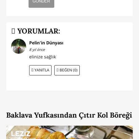
GÖNDER
YORUMLAR:
Pelin'in Dünyası
8 yıl önce
elinize sağlık
YANITLA
BEĞEN (0)
Baklava Yufkasından Çıtır Kol Böreği