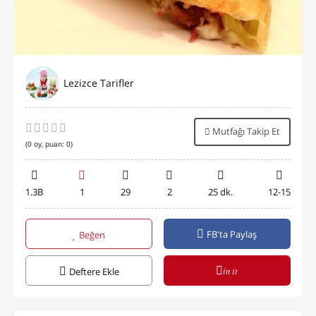
Lezizce Tarifler
Mutfağı Takip Et
(
0
oy, puan:
0
)
1.3B
1
29
2
25 dk.
12-15
FB'ta Paylaş
Beğen
in it
Deftere Ekle