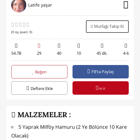
Latife yaşar
Mutfağı Takip Et
(
0
oy, puan:
0
)
54.7B
29
40
10
45 dk.
4-6
FB'ta Paylaş
Beğen
in it
Deftere Ekle
MALZEMELER :
5 Yaprak Milföy Hamuru (2 Ye Bölünce 10 Kare
Olacak)