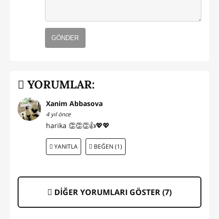
GÖNDER
YORUMLAR:
Xanim Abbasova
4 yıl önce
harika 👏👏👏👍💖💖
YANITLA
BEĞEN (1)
DİĞER YORUMLARI GÖSTER (
7
)