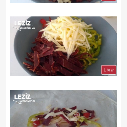
in it