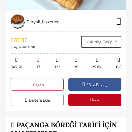
Deryali_lezzetler
Mutfağı Takip Et
(
9
oy, puan:
4.78
)
345.6B
37
322
35
25 dk.
6-8
FB'ta Paylaş
Beğen
in it
Deftere Ekle
PAÇANGA BÖREĞİ TARİFİ İÇİN