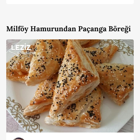
Milföy Hamurundan Paçanga Böreği