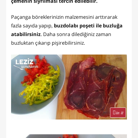
çemenin sıyrılması tercih edilebilir.
Paçanga böreklerinizin malzemesini arttırarak
fazla sayıda yapıp,
buzdolabı poşeti ile buzluğa
atabilirsiniz
. Daha sonra dilediğiniz zaman
buzluktan çıkarıp pişirebilirsiniz.
in it