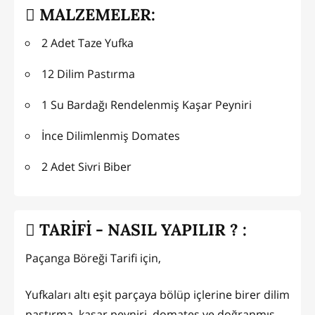
MALZEMELER:
2 Adet Taze Yufka
12 Dilim Pastırma
1 Su Bardağı Rendelenmiş Kaşar Peyniri
İnce Dilimlenmiş Domates
2 Adet Sivri Biber
TARİFİ - NASIL YAPILIR ? :
Paçanga Böreği Tarifi için,
Yufkaları altı eşit parçaya bölüp içlerine birer dilim
pastırma, kaşar peyniri, domates ve doğranmış