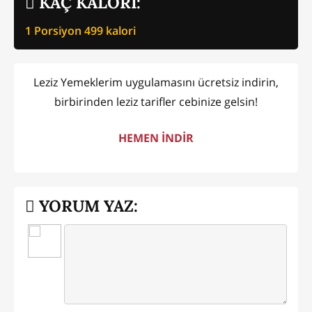
KAÇ KALORİ:
1 Porsiyon
499
kalori
Leziz Yemeklerim uygulamasını ücretsiz indirin,
birbirinden leziz tarifler cebinize gelsin!
HEMEN İNDİR
YORUM YAZ: