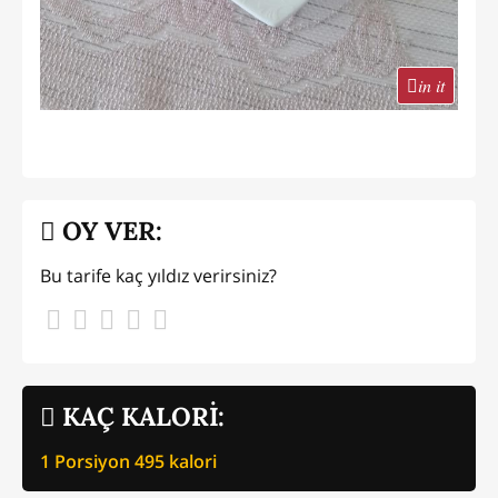
in it
OY VER:
Bu tarife kaç yıldız verirsiniz?
KAÇ KALORİ:
1 Porsiyon
495
kalori