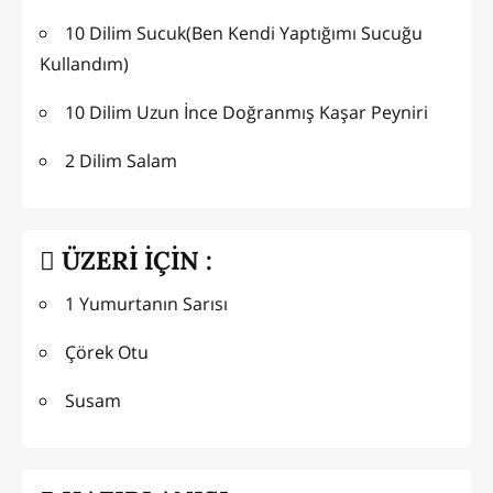
10 Dilim Sucuk(Ben Kendi Yaptığımı Sucuğu
Kullandım)
10 Dilim Uzun İnce Doğranmış Kaşar Peyniri
2 Dilim Salam
ÜZERİ İÇİN :
1 Yumurtanın Sarısı
Çörek Otu
Susam