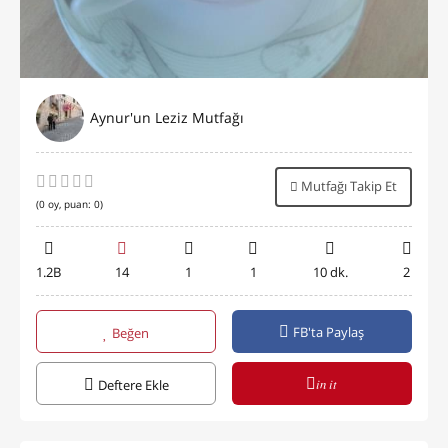
Aynur'un Leziz Mutfağı
Mutfağı Takip Et
(
0
oy, puan:
0
)
1.2B
14
1
1
10 dk.
2
FB'ta Paylaş
Beğen
in it
Deftere Ekle