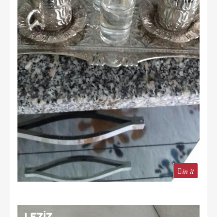
in it