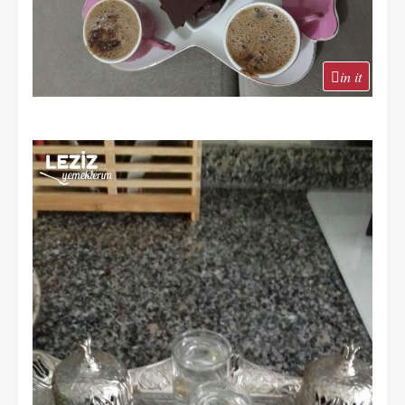
in it