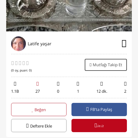
Latife yaşar
Mutfağı Takip Et
(
0
oy, puan:
0
)
1.1B
27
0
1
12 dk.
2
FB'ta Paylaş
Beğen
in it
Deftere Ekle