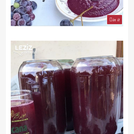
in it