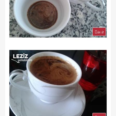
in it