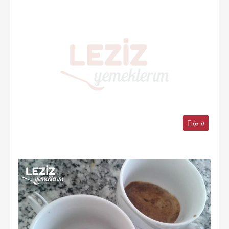
in it