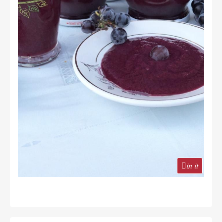
in it