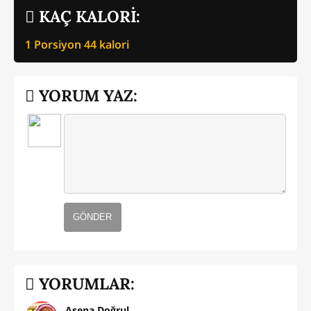
KAÇ KALORİ:
1 Porsiyon
44
kalori
YORUM YAZ:
GÖNDER
YORUMLAR:
Asena Doğrul