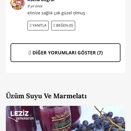
8 yıl önce
elinize sağlık çok güzel olmuş
YANITLA
BEĞEN (0)
DİĞER YORUMLARI GÖSTER (
7
)
Üzüm Suyu Ve Marmelatı