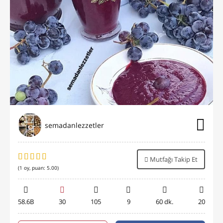
semadanlezzetler
Mutfağı Takip Et
(
1
oy, puan:
5.00
)
58.6B
30
105
9
60 dk.
20