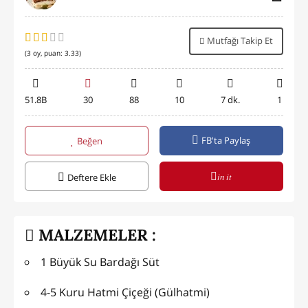
Mutfağı Takip Et
(
3
oy, puan:
3.33
)
51.8B
30
88
10
7 dk.
1
FB'ta Paylaş
Beğen
in it
Deftere Ekle
MALZEMELER :
1 Büyük Su Bardağı Süt
4-5 Kuru Hatmi Çiçeği (Gülhatmi)