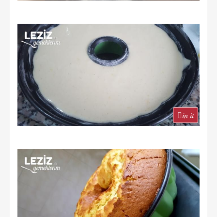
in it