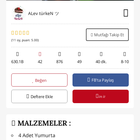
ALev türkeN ツ
Mutfağı Takip Et
(
11
oy, puan:
5.00
)
630.1B
42
876
49
40 dk.
8-10
FB'ta Paylaş
Beğen
in it
Deftere Ekle
MALZEMELER :
4 Adet Yumurta