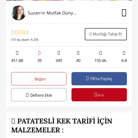
Suzan'ın Mutfak Dünyası
Mutfağı Takip Et
(
10
oy, puan:
4.20
)
451.4B
39
349
40
150 dk.
6-8
FB'ta Paylaş
Beğen
in it
Deftere Ekle
PATATESLİ KEK TARİFİ İÇİN
MALZEMELER :