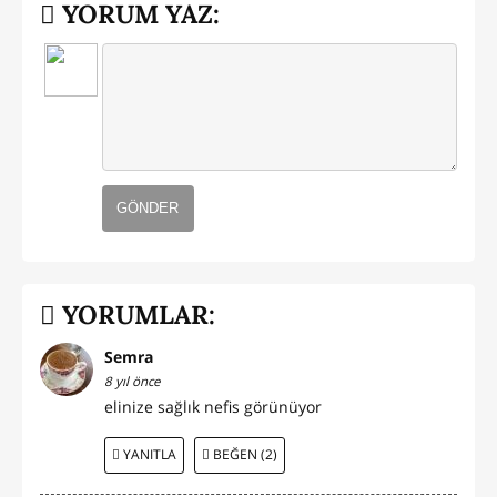
YORUM YAZ:
GÖNDER
YORUMLAR:
Semra
8 yıl önce
elinize sağlık nefis görünüyor
YANITLA
BEĞEN (2)