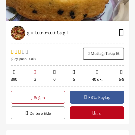
g.u.l.u.n.m.u.t.f.a.g.i
Mutfağı Takip Et
(
2
oy, puan:
3.00
)
390
3
0
5
40 dk.
6-8
FB'ta Paylaş
Beğen
in it
Deftere Ekle