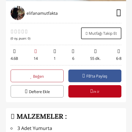
elifanamutfakta
Mutfağı Takip Et
(
0
oy, puan:
0
)
4.6B
14
1
6
55 dk.
6-8
FB'ta Paylaş
Beğen
in it
Deftere Ekle
MALZEMELER :
3 Adet Yumurta