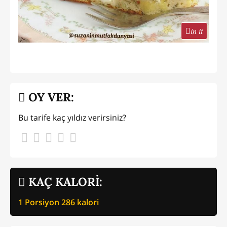
in it
OY VER:
Bu tarife kaç yıldız verirsiniz?
KAÇ KALORİ:
1 Porsiyon
286
kalori