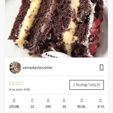
semadanlezzetler
Mutfağı Takip Et
(
4
oy, puan:
4.00
)
255.8B
22
299
34
90 dk.
8-10