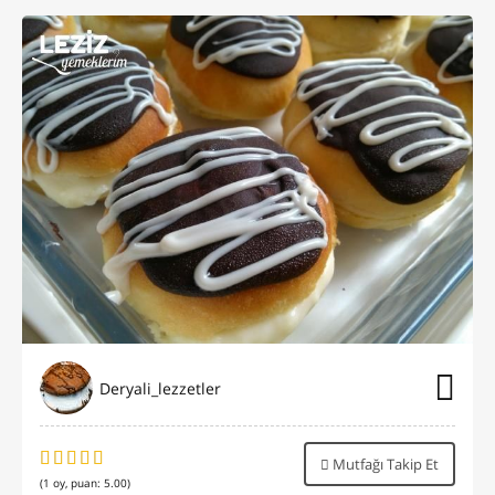
Deryali_lezzetler
Mutfağı Takip Et
(
1
oy, puan:
5.00
)