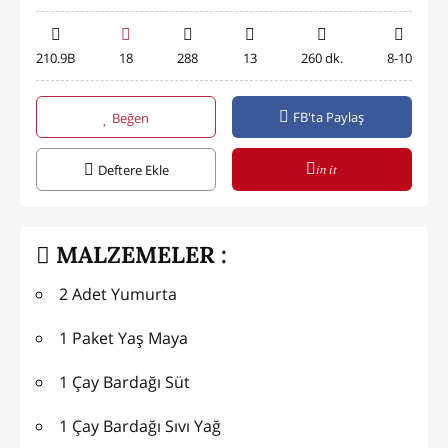
210.9B
18
288
13
260 dk.
8-10
FB'ta Paylaş
Beğen
in it
Deftere Ekle
MALZEMELER :
2 Adet Yumurta
1 Paket Yaş Maya
1 Çay Bardağı Süt
1 Çay Bardağı Sıvı Yağ