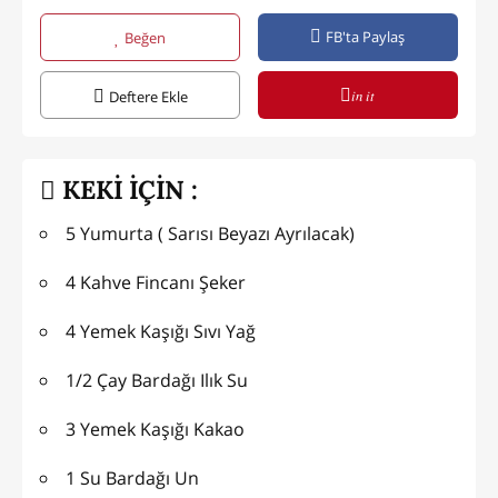
FB'ta Paylaş
Beğen
in it
Deftere Ekle
KEKİ İÇİN :
5 Yumurta ( Sarısı Beyazı Ayrılacak)
4 Kahve Fincanı Şeker
4 Yemek Kaşığı Sıvı Yağ
1/2 Çay Bardağı Ilık Su
3 Yemek Kaşığı Kakao
1 Su Bardağı Un