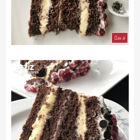
in it