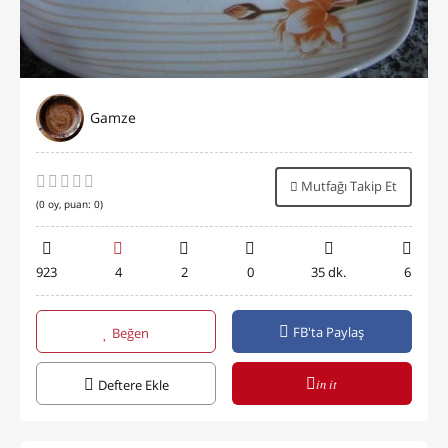
Gamze
Mutfağı Takip Et
(
0
oy, puan:
0
)
923
4
2
0
35 dk.
6
FB'ta Paylaş
Beğen
in it
Deftere Ekle