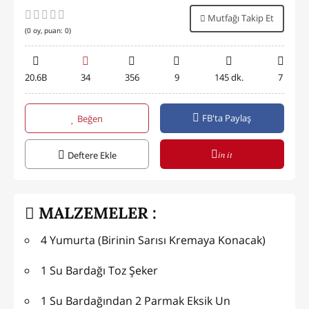
Mutfağı Takip Et
(
0
oy, puan:
0
)
20.6B
34
356
9
145 dk.
7
FB'ta Paylaş
Beğen
in it
Deftere Ekle
MALZEMELER :
4 Yumurta (Birinin Sarısı Kremaya Konacak)
1 Su Bardağı Toz Şeker
1 Su Bardağından 2 Parmak Eksik Un