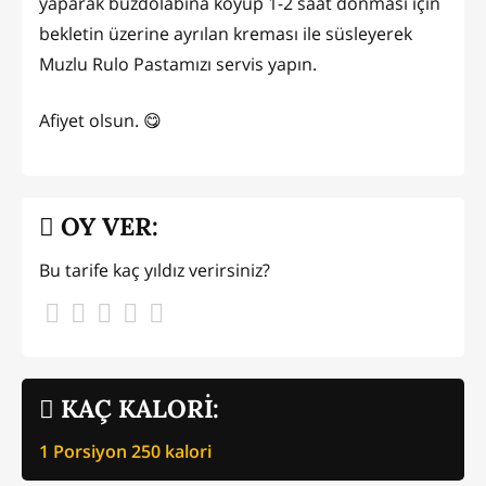
yaparak buzdolabına koyup 1-2 saat donması için
bekletin üzerine ayrılan kreması ile süsleyerek
Muzlu Rulo Pastamızı servis yapın.
Afiyet olsun. 😋
OY VER:
Bu tarife kaç yıldız verirsiniz?
KAÇ KALORİ:
1 Porsiyon
250
kalori