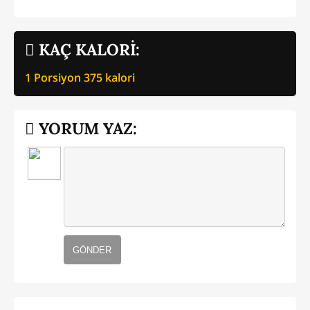
KAÇ KALORİ:
1 Porsiyon
375
kalori
YORUM YAZ:
GÖNDER