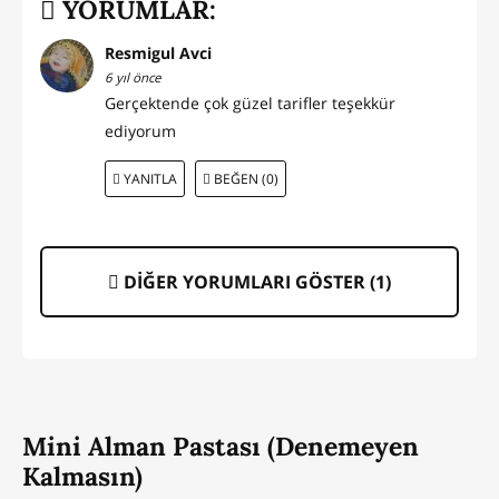
YORUMLAR:
Resmigul Avci
6 yıl önce
Gerçektende çok güzel tarifler teşekkür
ediyorum
YANITLA
BEĞEN (0)
DİĞER YORUMLARI GÖSTER (
1
)
Mini Alman Pastası (Denemeyen
Kalmasın)