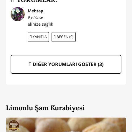
Mehtap
9 yıl önce
elinize sağlık
YANITLA
BEĞEN (0)
DİĞER YORUMLARI GÖSTER (
3
)
Limonlu Şam Kurabiyesi