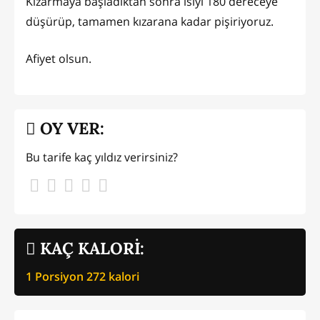
Kızarmaya başladıktan sonra ısıyı 180 dereceye
düşürüp, tamamen kızarana kadar pişiriyoruz.
Afiyet olsun.
OY VER:
Bu tarife kaç yıldız verirsiniz?
KAÇ KALORİ:
1 Porsiyon
272
kalori