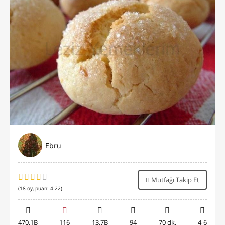
Ebru
Mutfağı Takip Et
(
18
oy, puan:
4.22
)
470.1B
116
13.7B
94
70 dk.
4-6