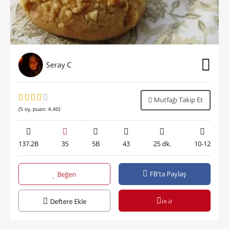
Seray C
Mutfağı Takip Et
(
5
oy, puan:
4.40
)
137.2B
35
5B
43
25 dk.
10-12
FB'ta Paylaş
Beğen
in it
Deftere Ekle