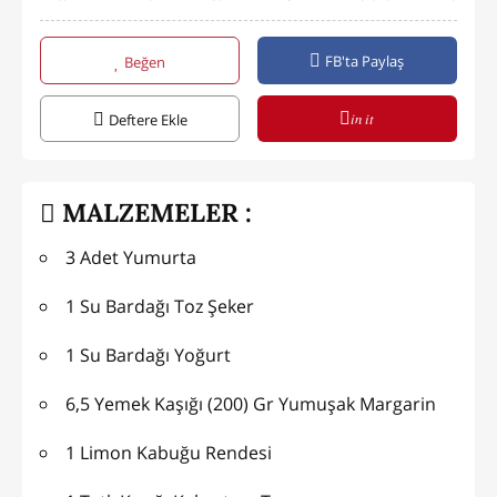
FB'ta Paylaş
Beğen
in it
Deftere Ekle
MALZEMELER :
3 Adet Yumurta
1 Su Bardağı Toz Şeker
1 Su Bardağı Yoğurt
6,5 Yemek Kaşığı (200) Gr Yumuşak Margarin
1 Limon Kabuğu Rendesi