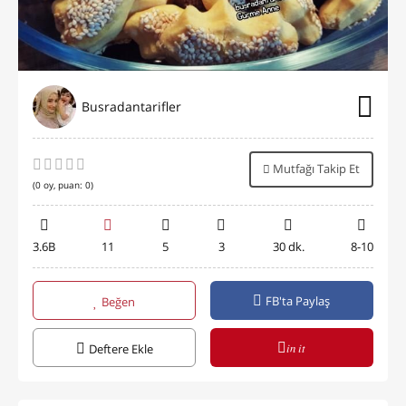
Busradantarifler
Mutfağı Takip Et
(
0
oy, puan:
0
)
3.6B
11
5
3
30 dk.
8-10
FB'ta Paylaş
Beğen
in it
Deftere Ekle