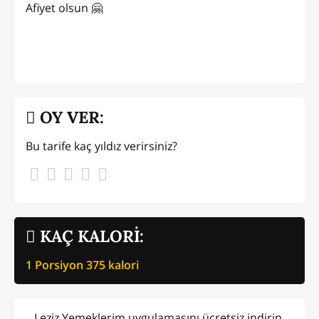
Afiyet olsun 🤗
OY VER:
Bu tarife kaç yıldız verirsiniz?
KAÇ KALORİ:
1 Porsiyon
375
kalori
Leziz Yemeklerim uygulamasını ücretsiz indirin,