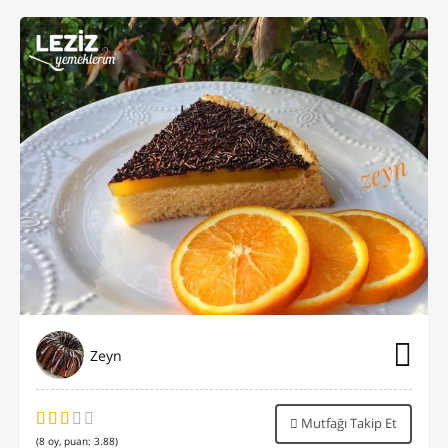
Zeyn
Mutfağı Takip Et
(
8
oy, puan:
3.88
)