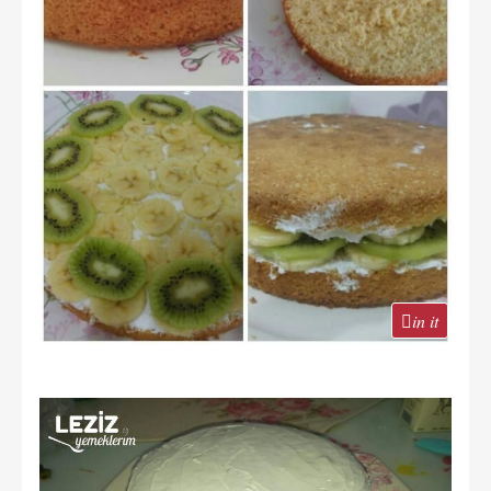
in it