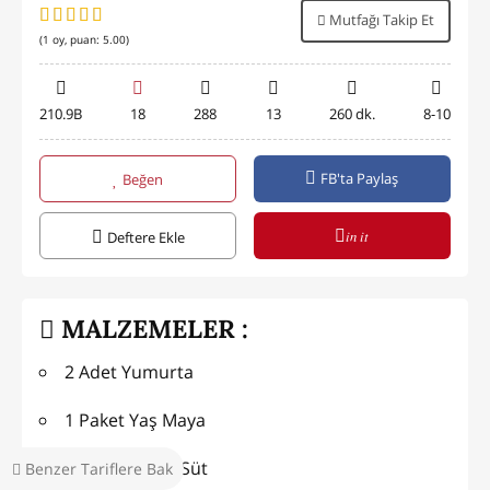
Mutfağı Takip Et
(
1
oy, puan:
5.00
)
210.9B
18
288
13
260 dk.
8-10
FB'ta Paylaş
Beğen
in it
Deftere Ekle
MALZEMELER :
2 Adet Yumurta
1 Paket Yaş Maya
1 Çay Bardağı Süt
Benzer Tariflere Bak