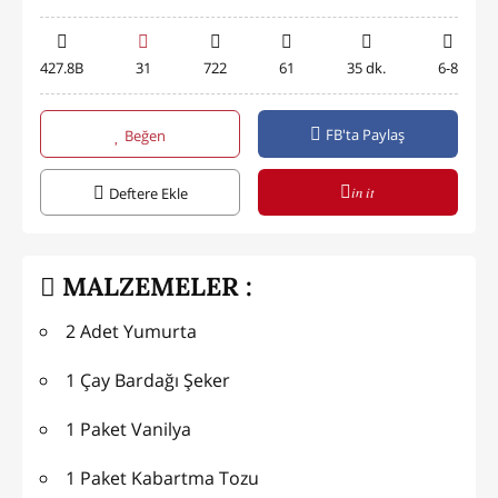
427.8B
31
722
61
35 dk.
6-8
FB'ta Paylaş
Beğen
in it
Deftere Ekle
MALZEMELER :
2 Adet Yumurta
1 Çay Bardağı Şeker
1 Paket Vanilya
1 Paket Kabartma Tozu