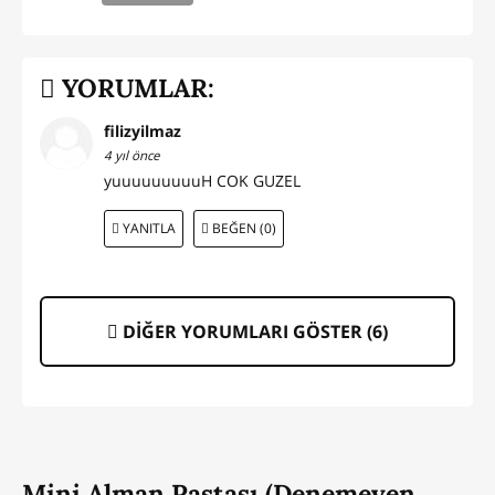
YORUMLAR:
filizyilmaz
4 yıl önce
yuuuuuuuuuH COK GUZEL
YANITLA
BEĞEN (0)
DİĞER YORUMLARI GÖSTER (
6
)
Mini Alman Pastası (Denemeyen