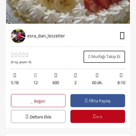
esra_dan_lezzetler
Mutfağı Takip Et
(
0
oy, puan:
0
)
5.1B
12
600
2
60 dk.
8-10
FB'ta Paylaş
Beğen
in it
Deftere Ekle