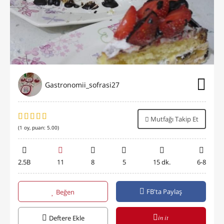
Gastronomii_sofrasi27
Mutfağı Takip Et
(
1
oy, puan:
5.00
)
2.5B
11
8
5
15 dk.
6-8
FB'ta Paylaş
Beğen
in it
Deftere Ekle