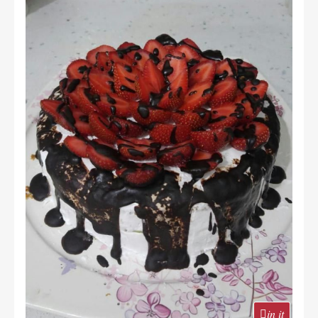
in it