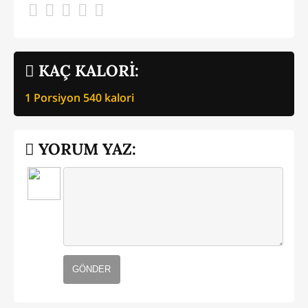
KAÇ KALORİ:
1 Porsiyon
540
kalori
YORUM YAZ:
GÖNDER