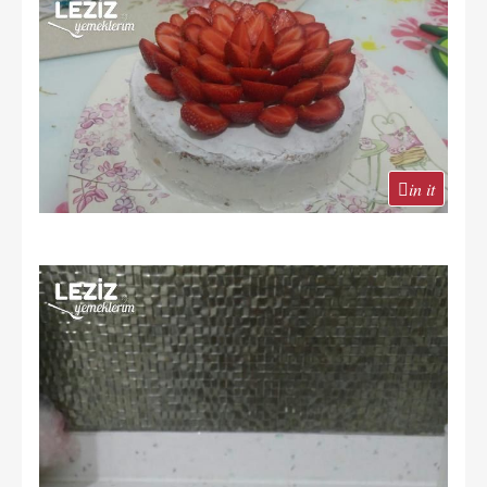
in it