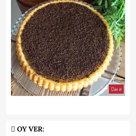
in it
OY VER: