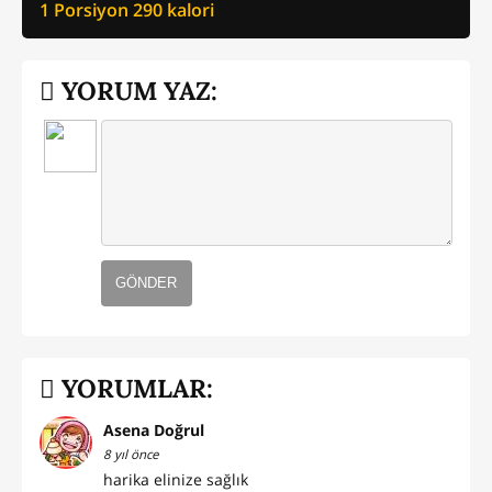
1 Porsiyon
290
kalori
YORUM YAZ:
GÖNDER
YORUMLAR:
Asena Doğrul
8 yıl önce
harika elinize sağlık