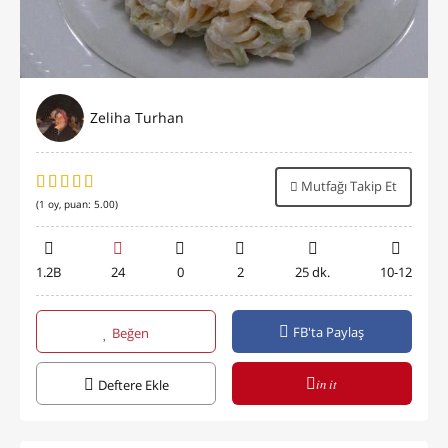
Zeliha Turhan
Mutfağı Takip Et
(
1
oy, puan:
5.00
)
1.2B
24
0
2
25 dk.
10-12
FB'ta Paylaş
Beğen
in it
Deftere Ekle