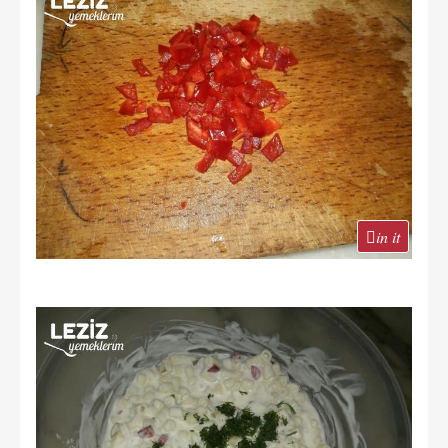
in it