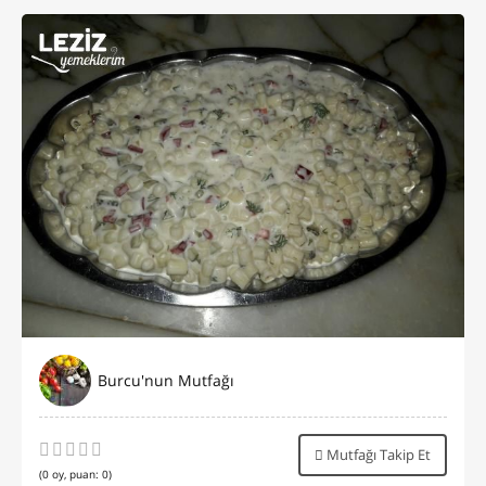
Burcu'nun Mutfağı
Mutfağı Takip Et
(
0
oy, puan:
0
)