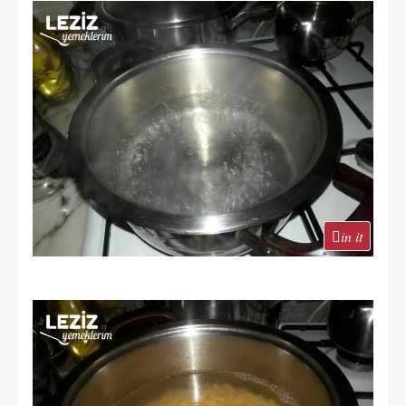
in it