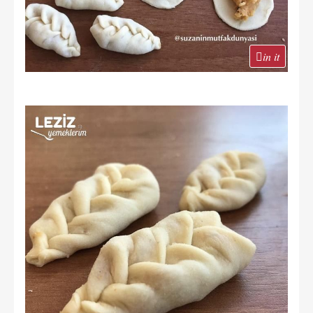
in it