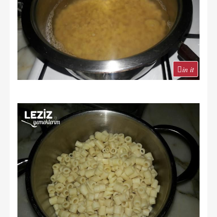
in it