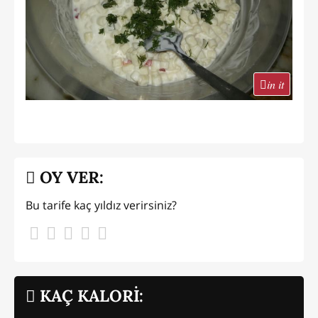
in it
OY VER:
Bu tarife kaç yıldız verirsiniz?
KAÇ KALORİ: