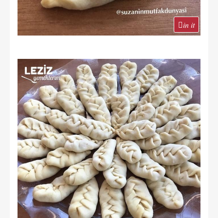
in it