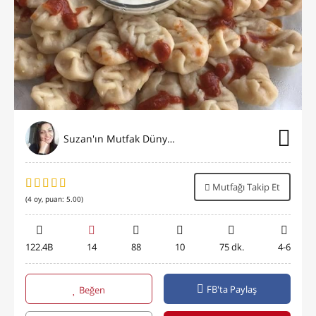
Suzan'ın Mutfak Dünyası
Mutfağı Takip Et
(
4
oy, puan:
5.00
)
122.4B
14
88
10
75 dk.
4-6
FB'ta Paylaş
Beğen