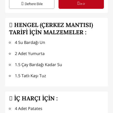
in it
Deftere Ekle
HENGEL (ÇERKEZ MANTISI)
TARİFİ İÇİN MALZEMELER :
4 Su Bardağı Un
2 Adet Yumurta
1.5 Çay Bardağı Kadar Su
1.5 Tatlı Kaşı Tuz
İÇ HARÇI İÇİN :
4 Adet Patates