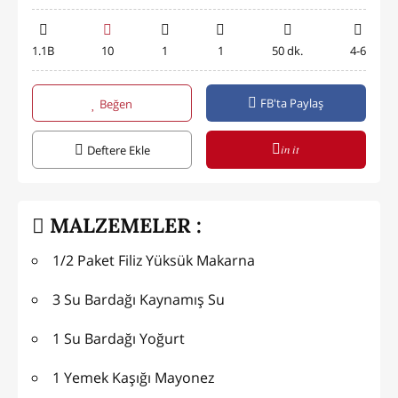
1.1B
10
1
1
50 dk.
4-6
FB'ta Paylaş
Beğen
in it
Deftere Ekle
MALZEMELER :
1/2 Paket Filiz Yüksük Makarna
3 Su Bardağı Kaynamış Su
1 Su Bardağı Yoğurt
1 Yemek Kaşığı Mayonez