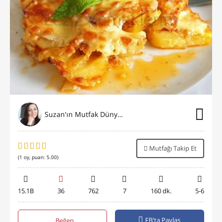
Suzan'ın Mutfak Dünyası
Mutfağı Takip Et
(
1
oy, puan:
5.00
)
15.1B
36
762
7
160 dk.
5-6
FB'ta Paylaş
Beğen