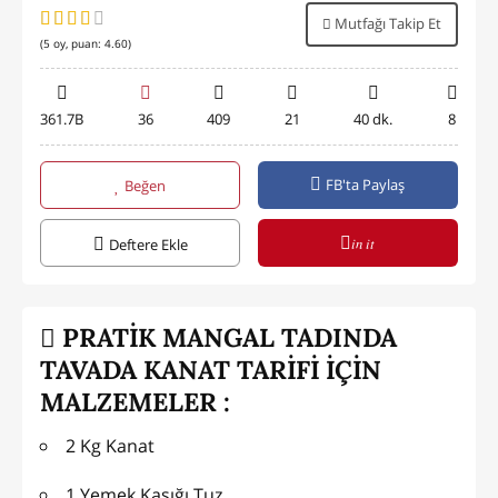
Mutfağı Takip Et
(
5
oy, puan:
4.60
)
361.7B
36
409
21
40 dk.
8
FB'ta Paylaş
Beğen
in it
Deftere Ekle
PRATİK MANGAL TADINDA
TAVADA KANAT TARİFİ İÇİN
MALZEMELER :
2 Kg Kanat
1 Yemek Kaşığı Tuz