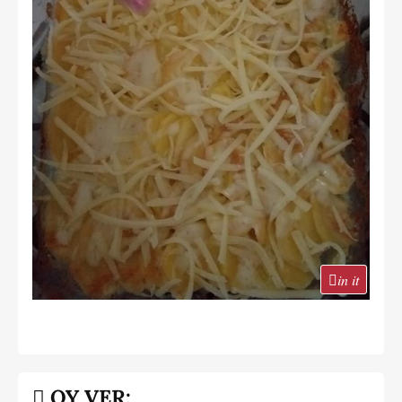
in it
OY VER: