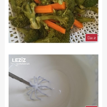
in it