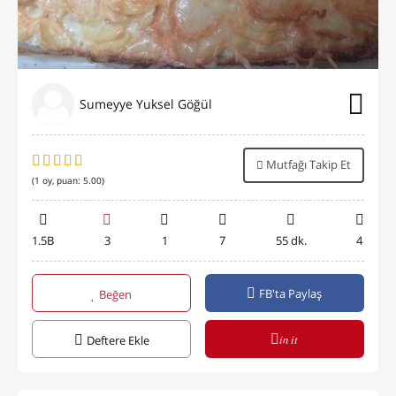
Sumeyye Yuksel Göğül
Mutfağı Takip Et
(
1
oy, puan:
5.00
)
1.5B
3
1
7
55 dk.
4
FB'ta Paylaş
Beğen
in it
Deftere Ekle