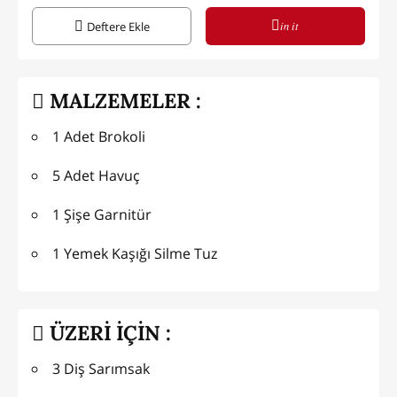
in it
Deftere Ekle
MALZEMELER :
1 Adet Brokoli
5 Adet Havuç
1 Şişe Garnitür
1 Yemek Kaşığı Silme Tuz
ÜZERİ İÇİN :
3 Diş Sarımsak