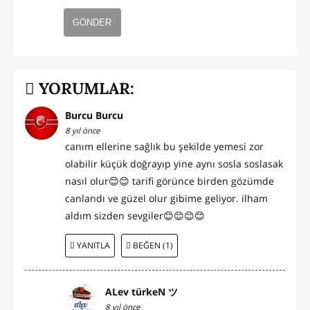
GÖNDER
YORUMLAR:
Burcu Burcu
8 yıl önce
canım ellerine sağlık bu şekilde yemesi zor
olabilir küçük doğrayıp yine aynı sosla soslasak
nasıl olur😊😊 tarifi görünce birden gözümde
canlandı ve güzel olur gibime geliyor. ilham
aldım sizden sevgiler😊😊😊😊
YANITLA
BEĞEN (1)
ALev türkeN ツ
8 yıl önce