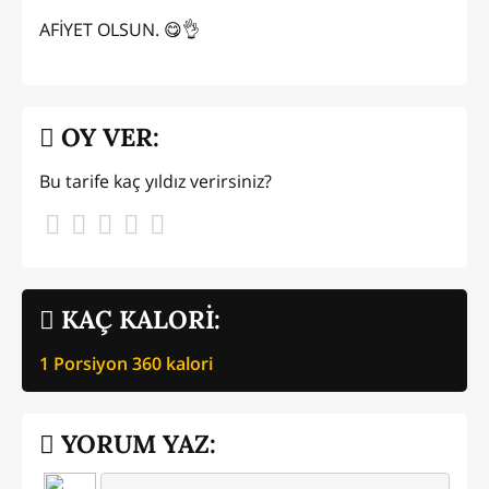
AFİYET OLSUN. 😋👌
OY VER:
Bu tarife kaç yıldız verirsiniz?
KAÇ KALORİ:
1 Porsiyon
360
kalori
YORUM YAZ: