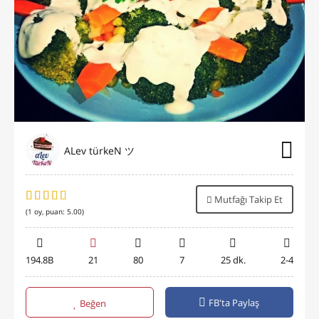
ALev türkeN ツ
Mutfağı Takip Et
(
1
oy, puan:
5.00
)
194.8B
21
80
7
25 dk.
2-4
FB'ta Paylaş
Beğen