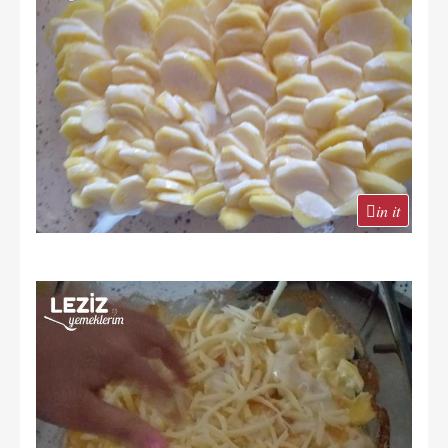
in it