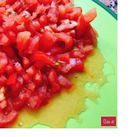
in it