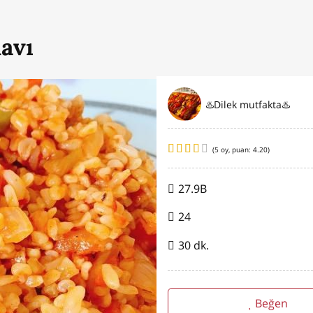
avı
♨️Dilek mutfakta♨️
(
5
oy, puan:
4.20
)
27.9B
24
30 dk.
Beğen