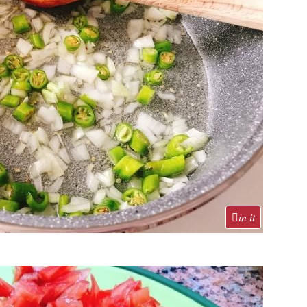
in it