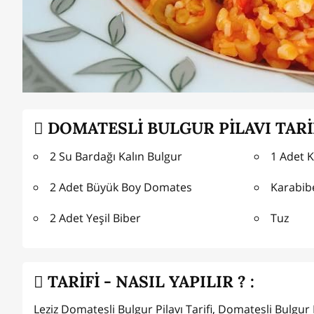
DOMATESLİ BULGUR PİLAVI TARİ
2 Su Bardağı Kalın Bulgur
1 Adet 
2 Adet Büyük Boy Domates
Karabib
2 Adet Yeşil Biber
Tuz
TARİFİ - NASIL YAPILIR ? :
Leziz Domatesli Bulgur Pilavı Tarifi, Domatesli Bulgur P