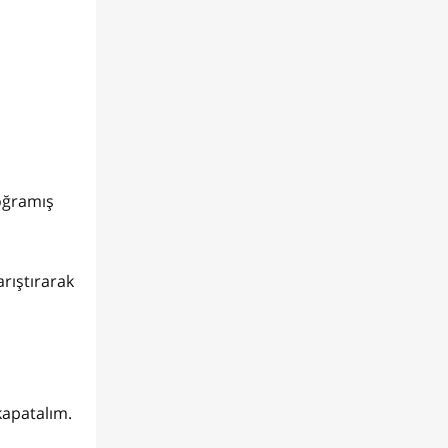
doğramış
rıştırarak
kapatalım.