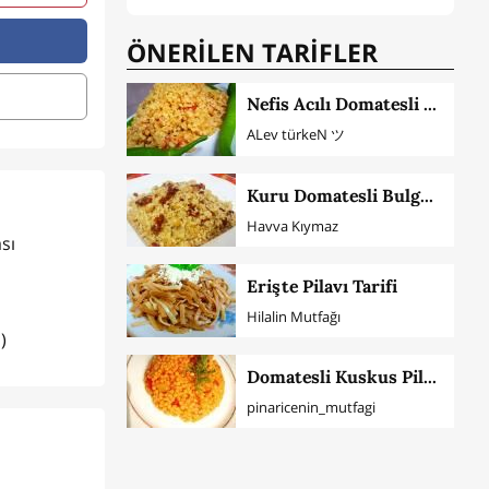
ÖNERİLEN TARİFLER
Nefis Acılı Domatesli Bulgur Pilavı (Tam Ölçü)
ALev türkeN ツ
Kuru Domatesli Bulgur Pilavı
Havva Kıymaz
sı
Erişte Pilavı Tarifi
Hilalin Mutfağı
)
Domatesli Kuskus Pilavı
pinaricenin_mutfagi