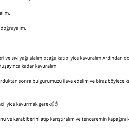
alım.
e doğrayalım.
i ve sıvı yağı alalım ocağa katıp iyice kavuralım.Ardından 
uşayınca kadar kavuralım.
urduktan sonra bulgurumuzu ilave edelim ve biraz böylece ka
nci iyice kavurmak gerek☝️☝️
 ve karabiberini atıp karıştıralım ve tenceremin kapağını 