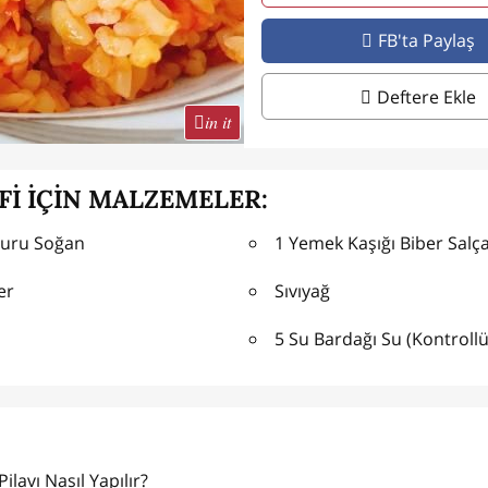
FB'ta Paylaş
Deftere Ekle
in it
Fİ İÇİN MALZEMELER:
Kuru Soğan
1 Yemek Kaşığı Biber Salça
er
Sıvıyağ
5 Su Bardağı Su (Kontrollü
ilavı Nasıl Yapılır?