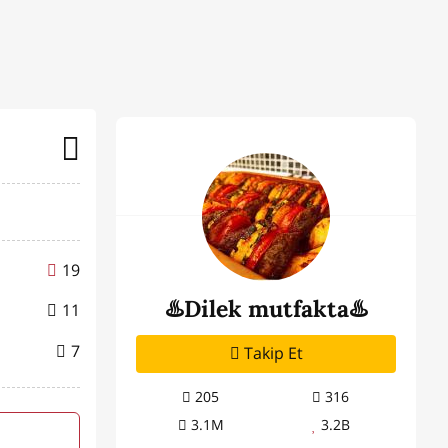
19
♨️Dilek mutfakta♨️
11
7
Takip Et
205
316
3.1M
3.2B