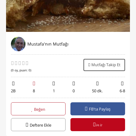
Mustafa'nın Mutfağı
Mutfağı Takip Et
(
0
oy, puan:
0
)
2B
8
1
0
50 dk.
6-8
FB'ta Paylaş
Beğen
in it
Deftere Ekle