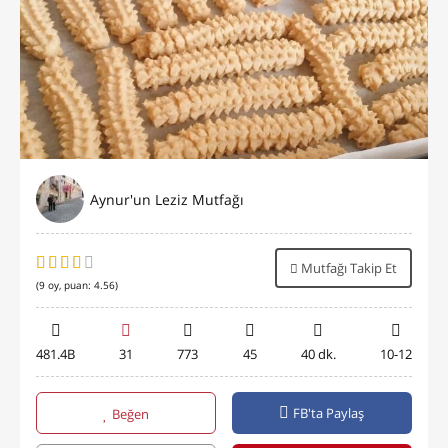
Aynur'un Leziz Mutfağı
Mutfağı Takip Et
(
9
oy, puan:
4.56
)
481.4B
31
773
45
40 dk.
10-12
FB'ta Paylaş
Beğen