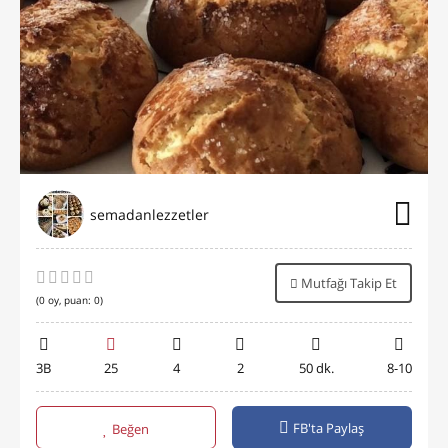
semadanlezzetler
Mutfağı Takip Et
(
0
oy, puan:
0
)
3B
25
4
2
50 dk.
8-10
FB'ta Paylaş
Beğen