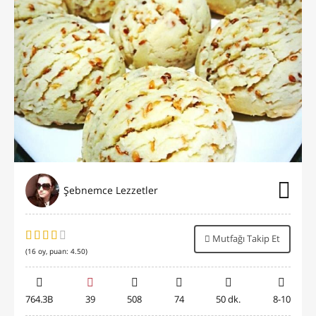
Şebnemce Lezzetler
Mutfağı Takip Et
(
16
oy, puan:
4.50
)
764.3B
39
508
74
50 dk.
8-10