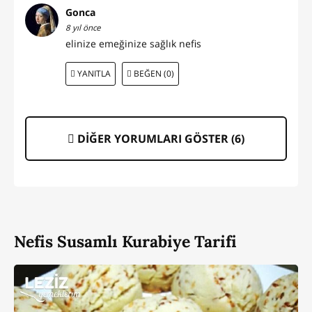
Gonca
8 yıl önce
elinize emeğinize sağlık nefis
YANITLA
BEĞEN (0)
DİĞER YORUMLARI GÖSTER (
6
)
Nefis Susamlı Kurabiye Tarifi