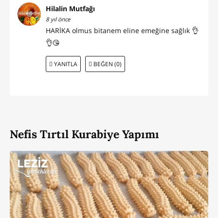
Hilalin Mutfağı
8 yıl önce
HARİKA olmus bitanem eline emeğine sağlık 👌
👌😘
YANITLA
BEĞEN (0)
Nefis Tırtıl Kurabiye Yapımı