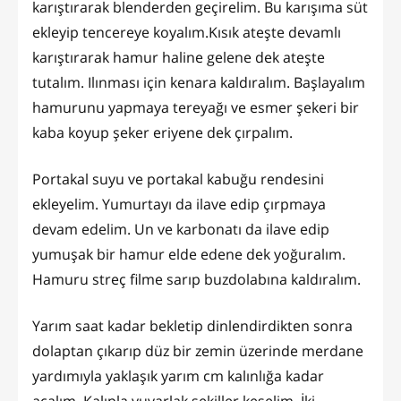
karıştırarak blenderden geçirelim. Bu karışıma süt
ekleyip tencereye koyalım.Kısık ateşte devamlı
karıştırarak hamur haline gelene dek ateşte
tutalım. Ilınması için kenara kaldıralım. Başlayalım
hamurunu yapmaya tereyağı ve esmer şekeri bir
kaba koyup şeker eriyene dek çırpalım.
Portakal suyu ve portakal kabuğu rendesini
ekleyelim. Yumurtayı da ilave edip çırpmaya
devam edelim. Un ve karbonatı da ilave edip
yumuşak bir hamur elde edene dek yoğuralım.
Hamuru streç filme sarıp buzdolabına kaldıralım.
Yarım saat kadar bekletip dinlendirdikten sonra
dolaptan çıkarıp düz bir zemin üzerinde merdane
yardımıyla yaklaşık yarım cm kalınlığa kadar
açalım. Kalıpla yuvarlak şekiller keselim. İki