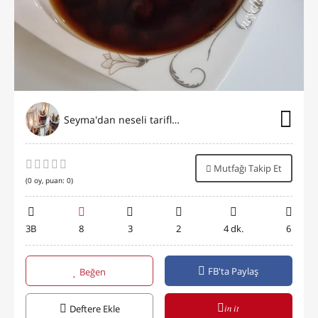
Seyma'dan neseli tarifler
Mutfağı Takip Et
(
0
oy, puan:
0
)
3B
8
3
2
4 dk.
6
FB'ta Paylaş
Beğen
in it
Deftere Ekle