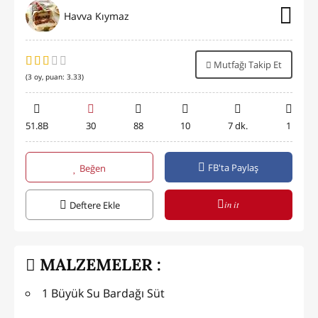
Havva Kıymaz
Mutfağı Takip Et
(
3
oy, puan:
3.33
)
51.8B
30
88
10
7 dk.
1
FB'ta Paylaş
Beğen
in it
Deftere Ekle
MALZEMELER :
1 Büyük Su Bardağı Süt