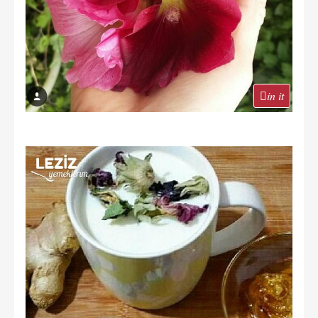
in it