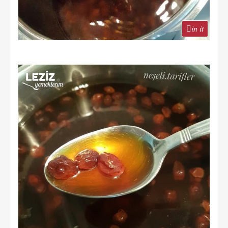
in it