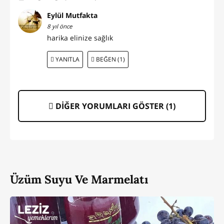
Eylül Mutfakta
8 yıl önce
harika elinize sağlık
YANITLA
BEĞEN (1)
DİĞER YORUMLARI GÖSTER (
1
)
Üzüm Suyu Ve Marmelatı