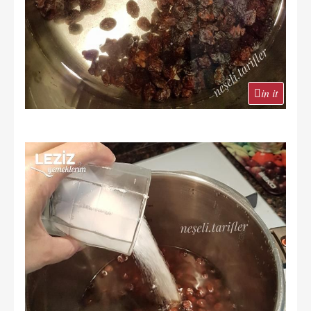
in it