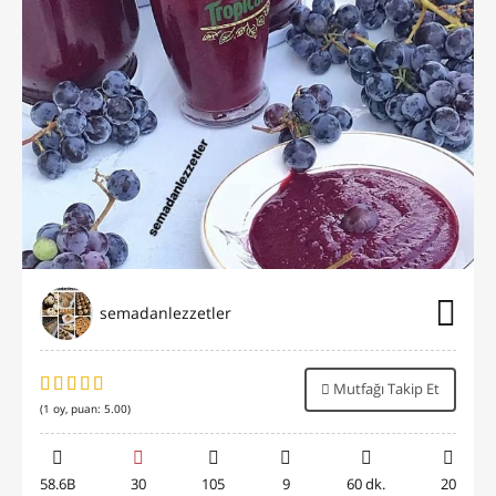
semadanlezzetler
Mutfağı Takip Et
(
1
oy, puan:
5.00
)
58.6B
30
105
9
60 dk.
20