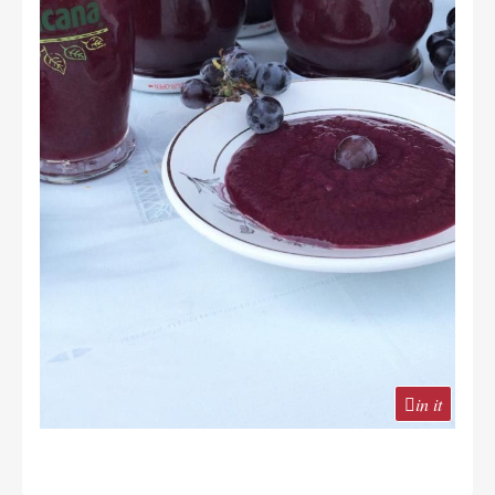
in it