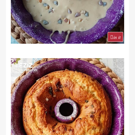
in it