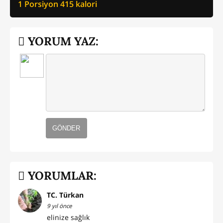
1 Porsiyon
415
kalori
YORUM YAZ:
GÖNDER
YORUMLAR:
TC. Türkan
9 yıl önce
elinize sağlık