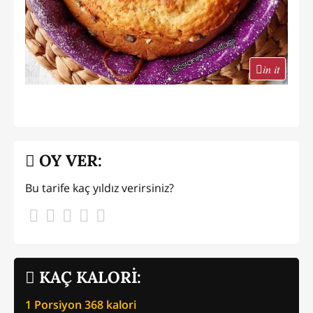
in it
OY VER:
Bu tarife kaç yıldız verirsiniz?
KAÇ KALORİ:
1 Porsiyon
368
kalori