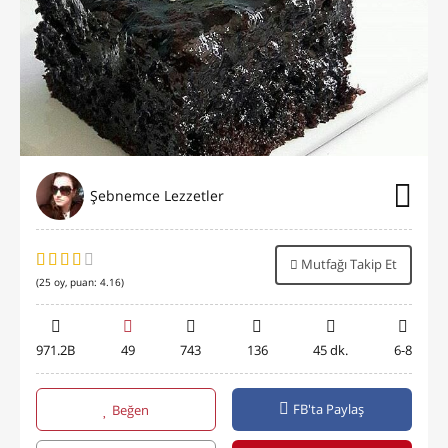
Şebnemce Lezzetler
Mutfağı Takip Et
(
25
oy, puan:
4.16
)
971.2B
49
743
136
45 dk.
6-8
FB'ta Paylaş
Beğen