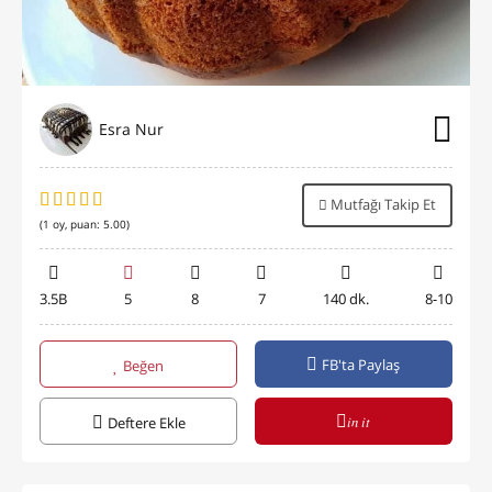
Esra Nur
Mutfağı Takip Et
(
1
oy, puan:
5.00
)
3.5B
5
8
7
140 dk.
8-10
FB'ta Paylaş
Beğen
in it
Deftere Ekle