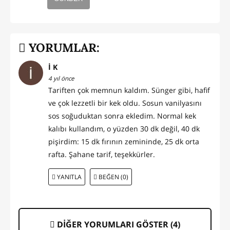
YORUMLAR:
İ K
4 yıl önce
Tariften çok memnun kaldım. Sünger gibi, hafif
ve çok lezzetli bir kek oldu. Sosun vanilyasını
sos soğuduktan sonra ekledim. Normal kek
kalıbı kullandım, o yüzden 30 dk değil, 40 dk
pişirdim: 15 dk fırının zemininde, 25 dk orta
rafta. Şahane tarif, teşekkürler.
YANITLA
BEĞEN (0)
DİĞER YORUMLARI GÖSTER (
4
)