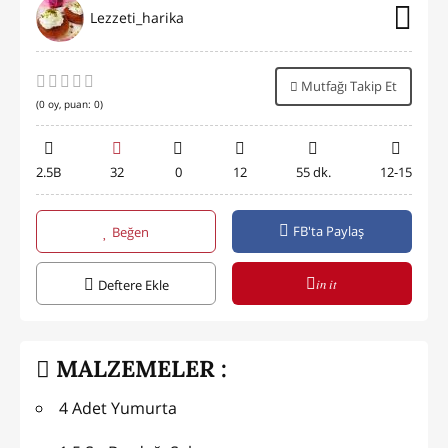
Lezzeti_harika
Mutfağı Takip Et
(
0
oy, puan:
0
)
2.5B
32
0
12
55 dk.
12-15
FB'ta Paylaş
Beğen
in it
Deftere Ekle
MALZEMELER :
4 Adet Yumurta