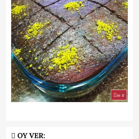
in it
OY VER: