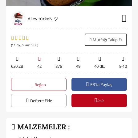
ALev türkeN ツ
Mutfağı Takip Et
(
11
oy, puan:
5.00
)
630.2B
42
876
49
40 dk.
8-10
FB'ta Paylaş
Beğen
in it
Deftere Ekle
MALZEMELER :