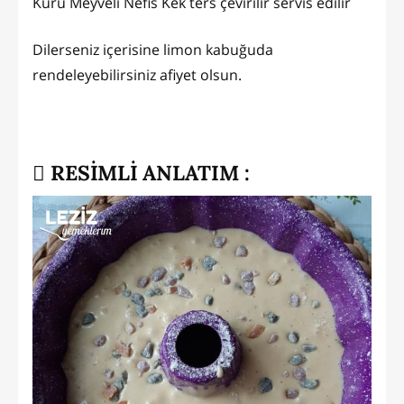
Kuru Meyveli Nefis Kek ters çevirilir servis edilir
Dilerseniz içerisine limon kabuğuda
rendeleyebilirsiniz afiyet olsun.
RESİMLİ ANLATIM :