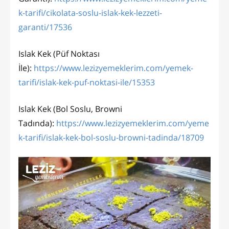
k-tarifi/cikolata-soslu-islak-kek-lezzeti-
garanti/17536
Islak Kek (Püf Noktası
İle):
https://www.lezizyemeklerim.com/yemek-
tarifi/islak-kek-puf-noktasi-ile/15353
Islak Kek (Bol Soslu, Browni
Tadında):
https://www.lezizyemeklerim.com/yeme
k-tarifi/islak-kek-bol-soslu-browni-tadinda/18709