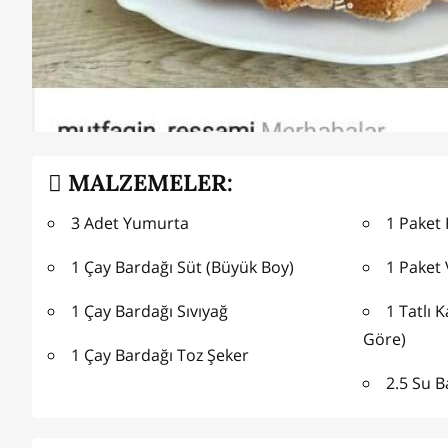
MALZEMELER:
3 Adet Yumurta
1 Paket
1 Çay Bardağı Süt (Büyük Boy)
1 Paket 
1 Çay Bardağı Sıvıyağ
1 Tatlı 
Göre)
1 Çay Bardağı Toz Şeker
2.5 Su 