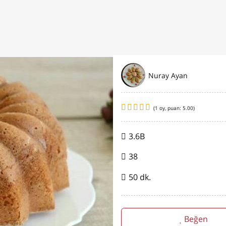
Nuray Ayan
(
1
oy, puan:
5.00
)
3.6B
38
50 dk.
Beğen