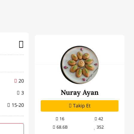
20
Nuray Ayan
3
15-20
Takip Et
16
42
68.6B
352