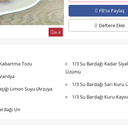
FB'ta Paylaş
Deftere Ekle
in it
 Kabartma Tozu
1/3 Su Bardağı Kadar Siyah Kuş
Üzümü
Vanilya
1/3 Su Bardağı Sarı Kur
Kaşığı Limon Suyu (Arzuya
1/3 Su Bardağı Kuru Kayıs
Bardağı Un