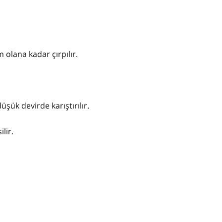
m olana kadar çırpılır.
şük devirde karıştırılır.
ilir.