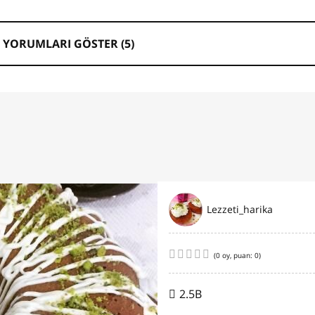
 YORUMLARI GÖSTER (
5
)
Lezzeti_harika
(
0
oy, puan:
0
)
2.5B