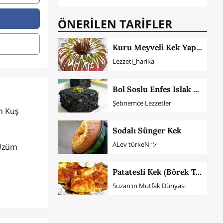
ÖNERİLEN TARİFLER
Kuru Meyveli Kek Yapılışı
Lezzeti_harika
Bol Soslu Enfes Islak Kek
Şebnemce Lezzetler
Sodalı Sünger Kek
ALev türkeN ツ
u Üzüm
ı
Patatesli Kek (Börek Tadında)
Suzan'ın Mutfak Dünyası