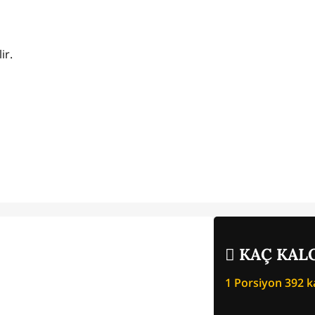
lir.
KAÇ KALO
1 Porsiyon
392
ka