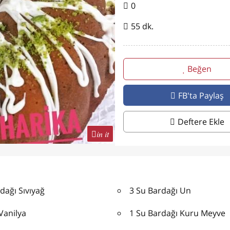
0
55 dk.
Beğen
FB'ta Paylaş
Deftere Ekle
in it
dağı Sıvıyağ
3 Su Bardağı Un
Vanilya
1 Su Bardağı Kuru Meyve