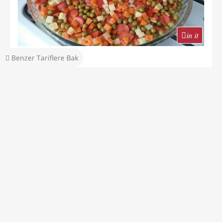
in it
Benzer Tariflere Bak
in it