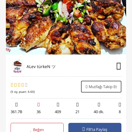
ALev türkeN ツ
Mutfağı Takip Et
(
5
oy, puan:
4.60
)
361.7B
36
409
21
40 dk.
8
FB'ta Paylaş
Beğen