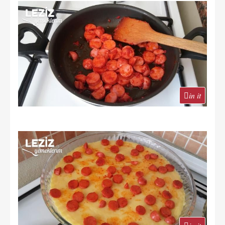
in it