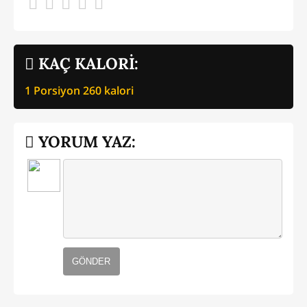
KAÇ KALORİ:
1 Porsiyon
260
kalori
YORUM YAZ:
GÖNDER