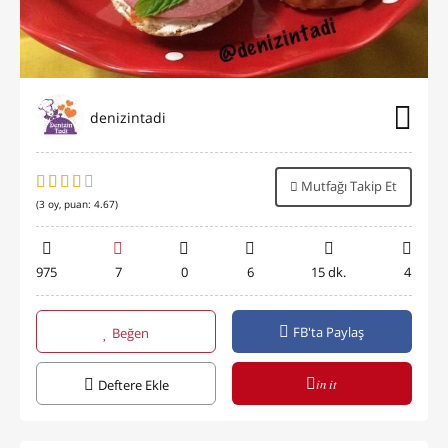
denizintadi
Mutfağı Takip Et
(
3
oy, puan:
4.67
)
975
7
0
6
15 dk.
4
FB'ta Paylaş
Beğen
in it
Deftere Ekle