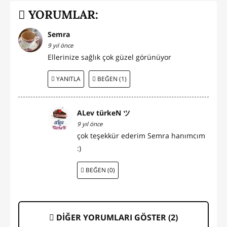
YORUMLAR:
Semra
9 yıl önce
Ellerinize sağlık çok güzel görünüyor
YANITLA
BEĞEN (1)
ALev türkeN ツ
9 yıl önce
çok teşekkür ederim Semra hanımcım
:)
BEĞEN (0)
DİĞER YORUMLARI GÖSTER (
2
)