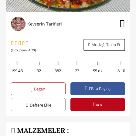
Kevserin Tarifleri
Mutfağı Takip Et
(
7
oy, puan:
4.29
)
199.4B
32
382
23
55 dk.
8-10
FB'ta Paylaş
Beğen
in it
Deftere Ekle
MALZEMELER :