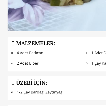
MALZEMELER:
4 Adet Patlıcan
1 Adet 
2 Adet Biber
1 Çay Ka
ÜZERİ İÇİN:
1/2 Çay Bardağı Zeytinyağı