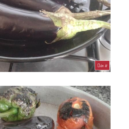
in it