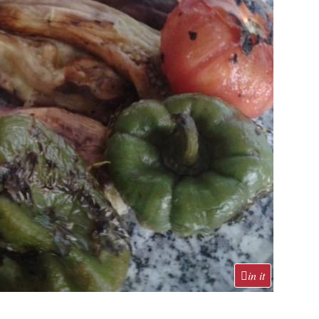
in it