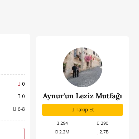
0
Aynur'un Leziz Mutfağı
0
6-8
Takip Et
294
290
2.2M
2.7B