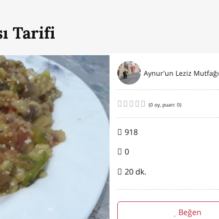
ı Tarifi
Aynur'un Leziz Mutfağı
(
0
oy, puan:
0
)
918
0
20 dk.
Beğen