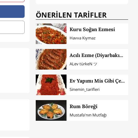
ÖNERİLEN TARİFLER
Kuru Soğan Ezmesi
Havva Kıymaz
Acılı Ezme (Diyarbakır Usulü)
ALev türkeN ツ
Ev Yapımı Mis Gibi Çemen
Sinemin_tarifleri
Rum Böreği
Mustafa'nın Mutfağı