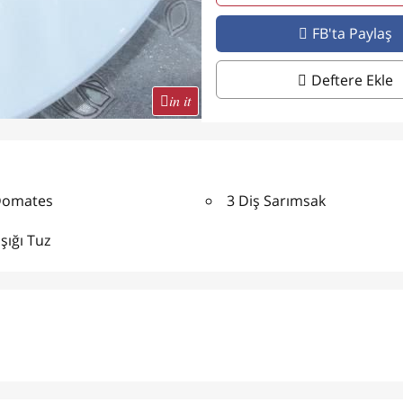
FB'ta Paylaş
Deftere Ekle
in it
Domates
3 Diş Sarımsak
şığı Tuz