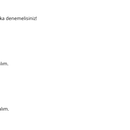
ka denemelisiniz!
alım.
alım.