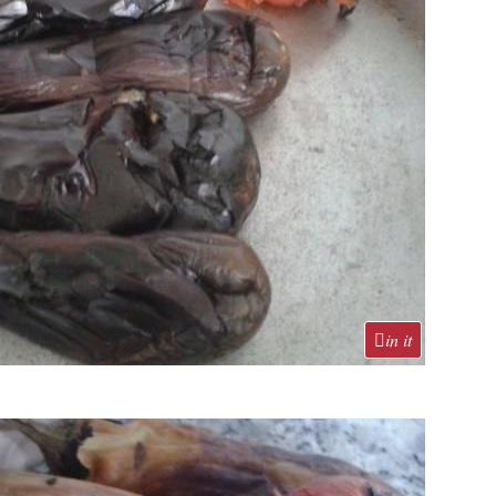
in it