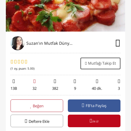
Suzan'ın Mutfak Dünyası
Mutfağı Takip Et
(
1
oy, puan:
5.00
)
13B
32
382
9
40 dk.
3
FB'ta Paylaş
Beğen
in it
Deftere Ekle