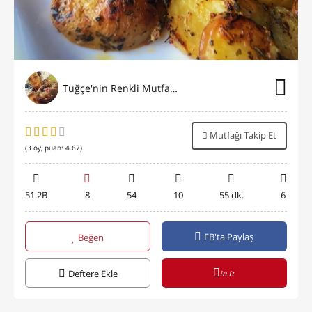
Tuğçe'nin Renkli Mutfağı⭐️
Mutfağı Takip Et
(
3
oy, puan:
4.67
)
51.2B
8
54
10
55 dk.
6
FB'ta Paylaş
Beğen
in it
Deftere Ekle