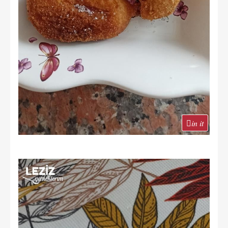
in it