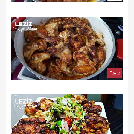
in it