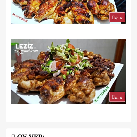
in it
in it
OY VER: