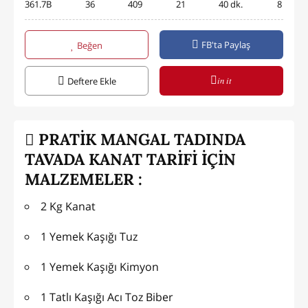
361.7B
36
409
21
40 dk.
8
FB'ta Paylaş
Beğen
in it
Deftere Ekle
PRATİK MANGAL TADINDA
TAVADA KANAT TARİFİ İÇİN
MALZEMELER :
2 Kg Kanat
1 Yemek Kaşığı Tuz
1 Yemek Kaşığı Kimyon
1 Tatlı Kaşığı Acı Toz Biber