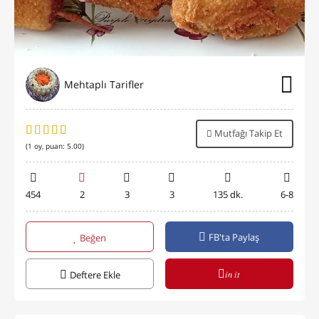
Mehtaplı Tarifler
Mutfağı Takip Et
(
1
oy, puan:
5.00
)
454
2
3
3
135 dk.
6-8
FB'ta Paylaş
Beğen
in it
Deftere Ekle