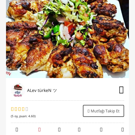
ALev türkeN ツ
Mutfağı Takip Et
(
5
oy, puan:
4.60
)