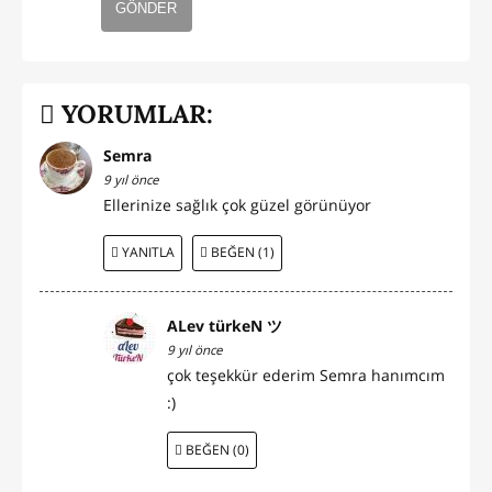
GÖNDER
YORUMLAR:
Semra
9 yıl önce
Ellerinize sağlık çok güzel görünüyor
YANITLA
BEĞEN (1)
ALev türkeN ツ
9 yıl önce
çok teşekkür ederim Semra hanımcım
:)
BEĞEN (0)