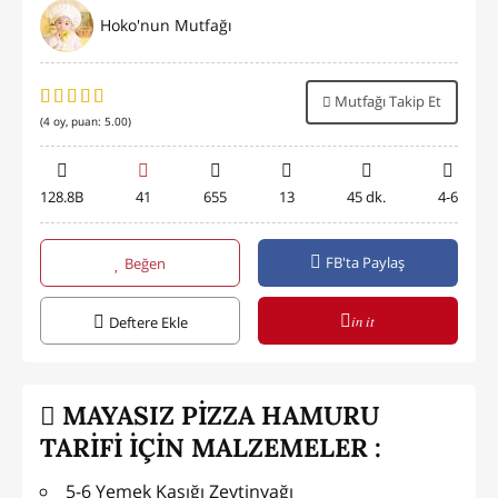
Hoko'nun Mutfağı
Mutfağı Takip Et
(
4
oy, puan:
5.00
)
128.8B
41
655
13
45 dk.
4-6
FB'ta Paylaş
Beğen
in it
Deftere Ekle
MAYASIZ PİZZA HAMURU
TARİFİ İÇİN MALZEMELER :
5-6 Yemek Kaşığı Zeytinyağı