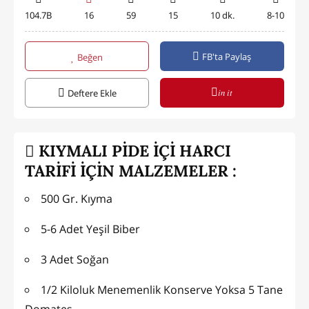
104.7B
16
59
15
10 dk.
8-10
FB'ta Paylaş
Beğen
in it
Deftere Ekle
KIYMALI PİDE İÇİ HARCI
TARİFİ İÇİN MALZEMELER :
500 Gr. Kıyma
5-6 Adet Yeşil Biber
3 Adet Soğan
1/2 Kiloluk Menemenlik Konserve Yoksa 5 Tane
Domates