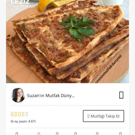
Suzan'ın Mutfak Dünyası
Mutfağı Takip Et
(
6
oy, puan:
4.67
)