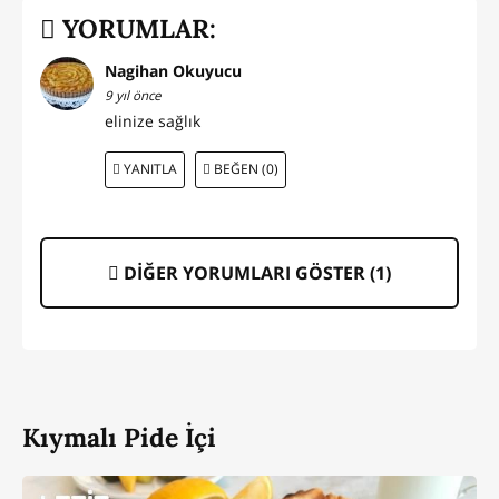
YORUMLAR:
Nagihan Okuyucu
9 yıl önce
elinize sağlık
YANITLA
BEĞEN (0)
DİĞER YORUMLARI GÖSTER (
1
)
Kıymalı Pide İçi