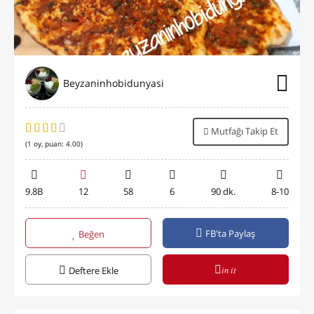
Beyzaninhobidunyasi
Mutfağı Takip Et
(
1
oy, puan:
4.00
)
9.8B
12
58
6
90 dk.
8-10
FB'ta Paylaş
Beğen
in it
Deftere Ekle