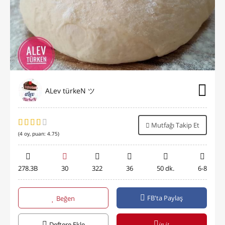
ALev türkeN ツ
Mutfağı Takip Et
(
4
oy, puan:
4.75
)
278.3B
30
322
36
50 dk.
6-8
FB'ta Paylaş
Beğen
in it
Deftere Ekle