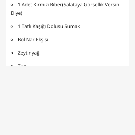
1 Adet Kırmızı Biber(Salataya Görsellik Versin
Diye)
1 Tatlı Kaşığı Dolusu Sumak
Bol Nar Ekşisi
Zeytinyağ
Tuz
HAZIRLANIŞI:
Maydanoz salatası hiç yemediyseniz, mutlaka bu
salatayı denemelisiniz.. Şiddetle tavsiye ederim😊
Hafta sonu kahvaltılarınızın vazgeçilmezi olacak👌