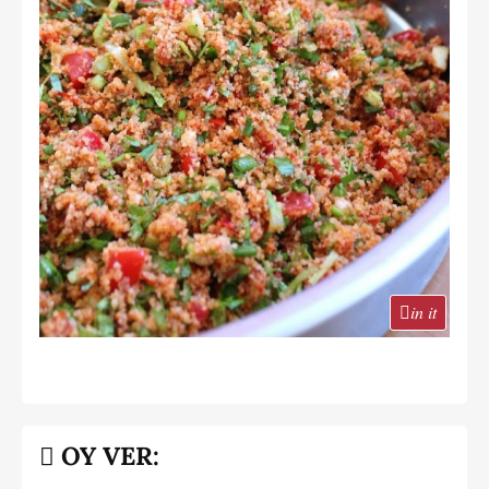
in it
OY VER: