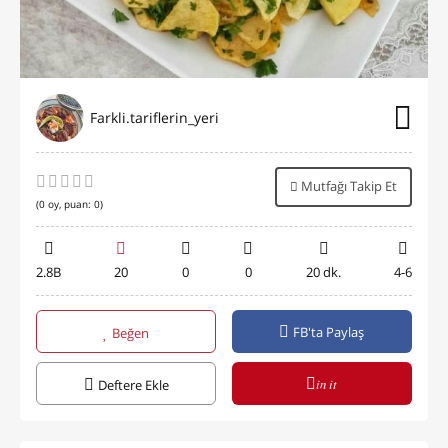
Farkli.tariflerin_yeri
Mutfağı Takip Et
(
0
oy, puan:
0
)
2.8B
20
0
0
20 dk.
4-6
FB'ta Paylaş
Beğen
in it
Deftere Ekle