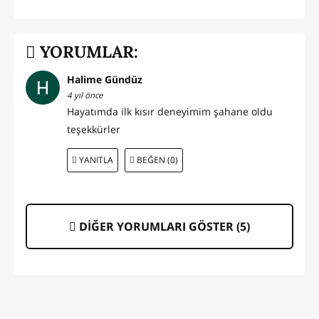
YORUMLAR:
Halime Gündüz
4 yıl önce
Hayatımda ilk kısır deneyimim şahane oldu
teşekkürler
YANITLA
BEĞEN (0)
DİĞER YORUMLARI GÖSTER (
5
)