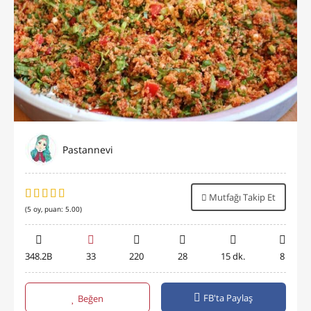
Pastannevi
Mutfağı Takip Et
(
5
oy, puan:
5.00
)
348.2B
33
220
28
15 dk.
8
FB'ta Paylaş
Beğen