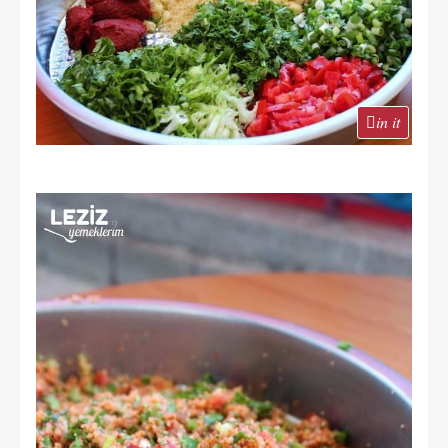
in it