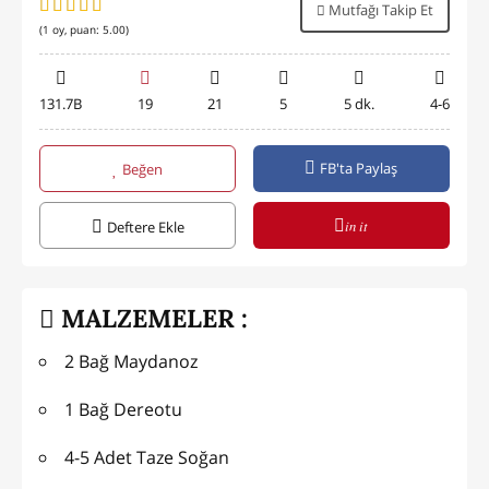
Mutfağı Takip Et
(
1
oy, puan:
5.00
)
131.7B
19
21
5
5 dk.
4-6
FB'ta Paylaş
Beğen
in it
Deftere Ekle
MALZEMELER :
2 Bağ Maydanoz
1 Bağ Dereotu
4-5 Adet Taze Soğan