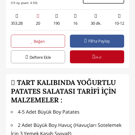
(
10
oy, puan:
4.50
)
353.2B
20
190
16
30 dk.
10-12
FB'ta Paylaş
Beğen
in it
Deftere Ekle
TART KALIBINDA YOĞURTLU
PATATES SALATASI TARİFİ İÇİN
MALZEMELER :
4-5 Adet Büyük Boy Patates
2 Adet Büyük Boy Havuç (Havuçları Sotelemek
İçin 3 Yemek Kaşığı Sıvıyağ)