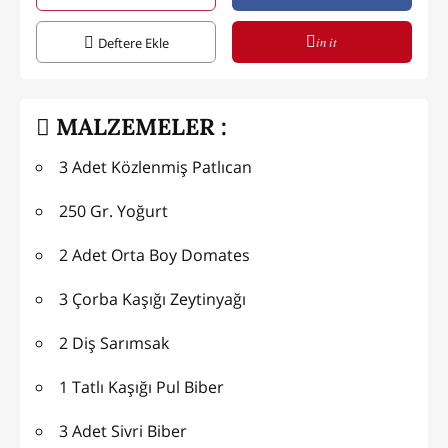
in it
Deftere Ekle
MALZEMELER :
3 Adet Közlenmiş Patlıcan
250 Gr. Yoğurt
2 Adet Orta Boy Domates
3 Çorba Kaşığı Zeytinyağı
2 Diş Sarımsak
1 Tatlı Kaşığı Pul Biber
3 Adet Sivri Biber