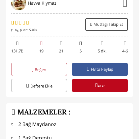
Havva Kıymaz
Mutfağı Takip Et
(
1
oy, puan:
5.00
)
131.7B
19
21
5
5 dk.
4-6
FB'ta Paylaş
Beğen
in it
Deftere Ekle
MALZEMELER :
2 Bağ Maydanoz
1 Bağ Dereotu