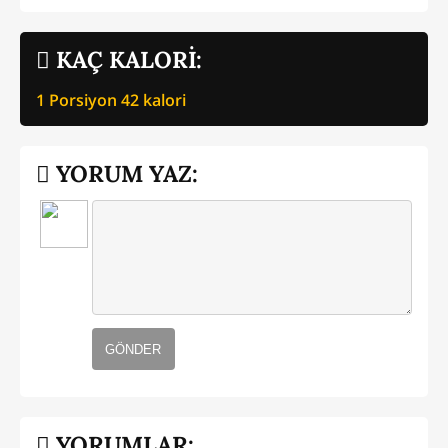
KAÇ KALORİ:
1 Porsiyon
42
kalori
YORUM YAZ:
GÖNDER
YORUMLAR: