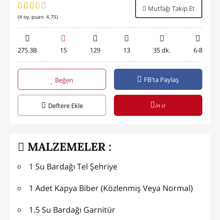
Mutfağı Takip Et
(
4
oy, puan:
4.75
)
275.3B
15
129
13
35 dk.
6-8
FB'ta Paylaş
Beğen
in it
Deftere Ekle
MALZEMELER :
1 Su Bardağı Tel Şehriye
1 Adet Kapya Biber (Közlenmiş Veya Normal)
1.5 Su Bardağı Garnitür