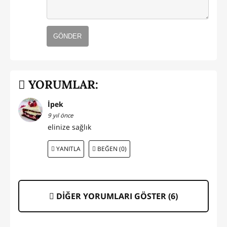
GÖNDER
YORUMLAR:
İpek
9 yıl önce
elinize sağlık
YANITLA
BEĞEN (0)
DİĞER YORUMLARI GÖSTER (
6
)