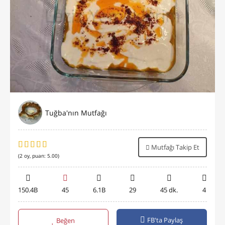
Tuğba'nın Mutfağı
Mutfağı Takip Et
(
2
oy, puan:
5.00
)
150.4B
45
6.1B
29
45 dk.
4
FB'ta Paylaş
Beğen