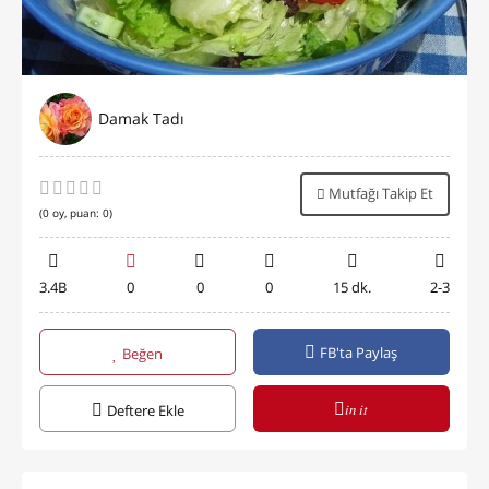
Damak Tadı
Mutfağı Takip Et
(
0
oy, puan:
0
)
3.4B
0
0
0
15 dk.
2-3
FB'ta Paylaş
Beğen
in it
Deftere Ekle