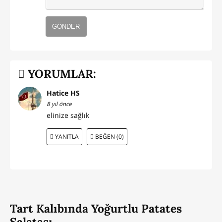
GÖNDER
YORUMLAR:
Hatice HS
8 yıl önce
elinize sağlık
YANITLA
BEĞEN (0)
Tart Kalıbında Yoğurtlu Patates
Salatası