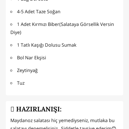
4-5 Adet Taze Soğan
1 Adet Kırmızı Biber(Salataya Görsellik Versin
Diye)
1 Tatlı Kaşığı Dolusu Sumak
Bol Nar Ekşisi
Zeytinyağ
Tuz
HAZIRLANIŞI:
Maydanoz salatası hiç yemediyseniz, mutlaka bu
salatayı denemelisiniz.. Şiddetle tavsiye ederim😊