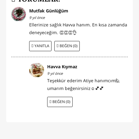
Mutfak Günlüğüm
9 yıl önce
Ellerinize sağlık Havva hanım. En kısa zamanda
deneyeceğim. 👏👏👏👌
YANITLA
BEĞEN (0)
Havva Kıymaz
9 yıl önce
Teşekkür ederim Atiye hanımcım🙋
umarım beğenirsiniz☺💕💕
BEĞEN (0)