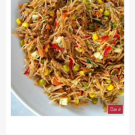
in it