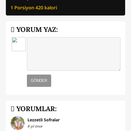
1 Porsiyon
420
kalori
YORUM YAZ:
GÖNDER
YORUMLAR:
Lezzetli Sofralar
8 yıl önce