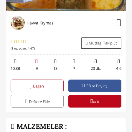
Havva Kıymaz
Mutfağı Takip Et
(
3
oy, puan:
4.67
)
10.8B
9
13
7
20 dk.
4-6
FB'ta Paylaş
Beğen
in it
Deftere Ekle
MALZEMELER :