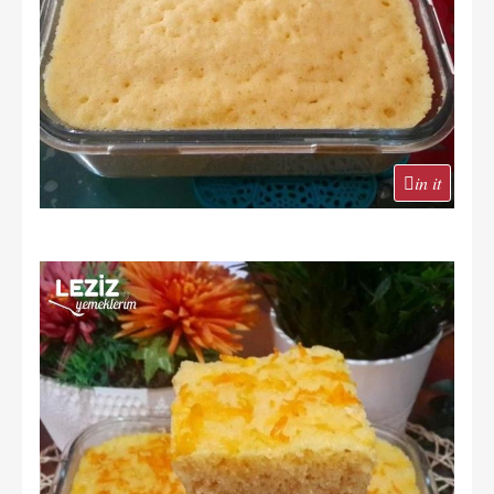
in it