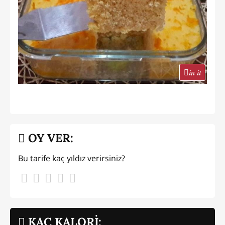
in it
OY VER:
Bu tarife kaç yıldız verirsiniz?
KAÇ KALORİ: