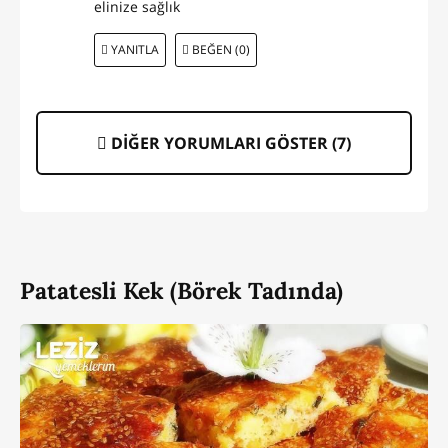
elinize sağlık
YANITLA
BEĞEN (0)
DİĞER YORUMLARI GÖSTER (
7
)
Patatesli Kek (Börek Tadında)