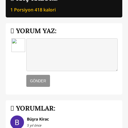
1 Porsiyon
418
kalori
YORUM YAZ:
GÖNDER
YORUMLAR:
Büşra Kirac
5 yıl önce