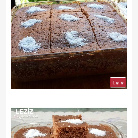
in it