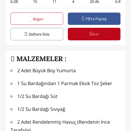
6.2B
15
11
4
20 dk.
6-8
FB'ta Paylaş
Beğen
in it
Deftere Ekle
MALZEMELER :
2 Adet Büyük Boy Yumurta
1 Su Bardağından 1 Parmak Eksik Toz Şeker
1/2 Su Bardağı Süt
1/2 Su Bardağı Sıvıyağ
2 Adet Rendelenmiş Havuç (Rendenin İnce
Tarafıyla)