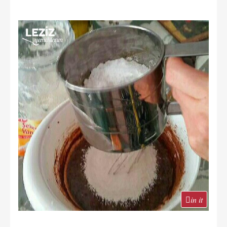
in it