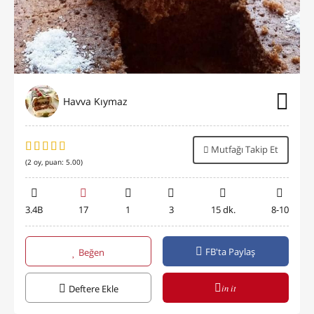
Havva Kıymaz
Mutfağı Takip Et
(
2
oy, puan:
5.00
)
3.4B
17
1
3
15 dk.
8-10
FB'ta Paylaş
Beğen
in it
Deftere Ekle