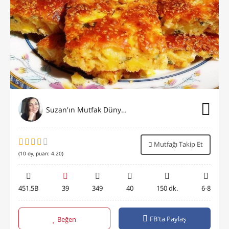
Suzan'ın Mutfak Dünyası
Mutfağı Takip Et
(
10
oy, puan:
4.20
)
451.5B
39
349
40
150 dk.
6-8
FB'ta Paylaş
Beğen