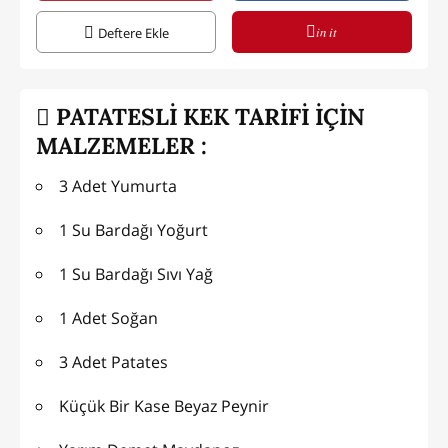
in it
Deftere Ekle
PATATESLİ KEK TARİFİ İÇİN
MALZEMELER :
3 Adet Yumurta
1 Su Bardağı Yoğurt
1 Su Bardağı Sıvı Yağ
1 Adet Soğan
3 Adet Patates
Küçük Bir Kase Beyaz Peynir