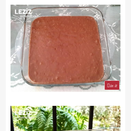
in it