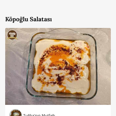
Köpoğlu Salatası
Tuğba'nın Mutfağı