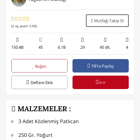
Mutfağı Takip Et
(
2
oy, puan:
5.00
)
150.4B
45
6.1B
29
45 dk.
4
FB'ta Paylaş
Beğen
in it
Deftere Ekle
MALZEMELER :
3 Adet Közlenmiş Patlıcan
250 Gr. Yoğurt