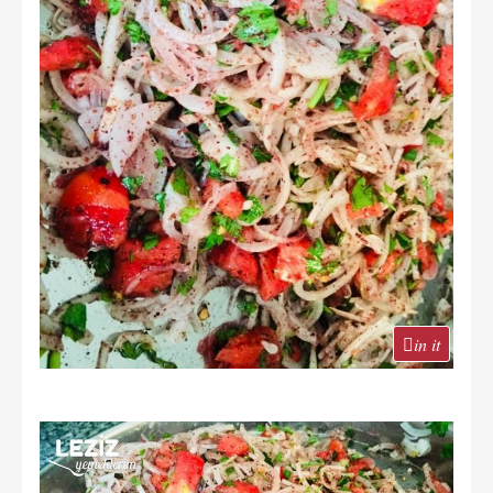
in it