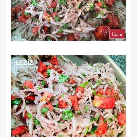
in it