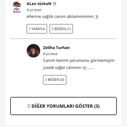
ALev türkeN ツ
8 yıl önce
ellerine sağlık canım ablammmmm :))
YANITLA
BEĞEN (1)
Zeliha Turhan
8 yıl önce
Canım benim yorumunu görmemişim
çoook sağol canımın içi .....
BEĞEN (0)
DİĞER YORUMLARI GÖSTER (
3
)