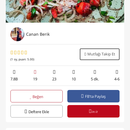
Canan Berik
Mutfağı Takip Et
(
1
oy, puan:
5.00
)
7.8B
19
23
10
5 dk.
4-6
FB'ta Paylaş
Beğen
in it
Deftere Ekle