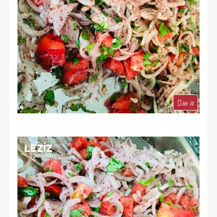
in it