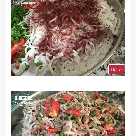
in it