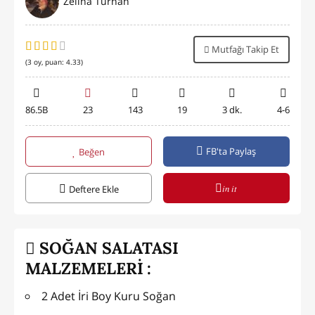
Zeliha Turhan
Mutfağı Takip Et
(
3
oy, puan:
4.33
)
86.5B
23
143
19
3 dk.
4-6
FB'ta Paylaş
Beğen
in it
Deftere Ekle
SOĞAN SALATASI
MALZEMELERİ :
2 Adet İri Boy Kuru Soğan