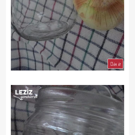
in it