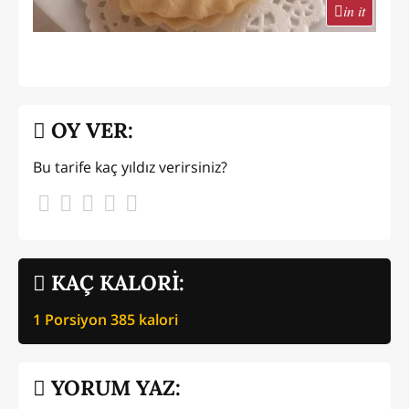
in it
OY VER:
Bu tarife kaç yıldız verirsiniz?
KAÇ KALORİ:
1 Porsiyon
385
kalori
YORUM YAZ: