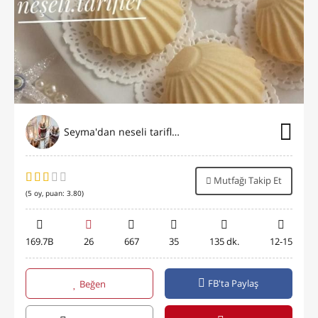
Seyma'dan neseli tarifler
Mutfağı Takip Et
(
5
oy, puan:
3.80
)
169.7B
26
667
35
135 dk.
12-15
FB'ta Paylaş
Beğen