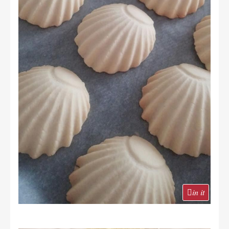
in it