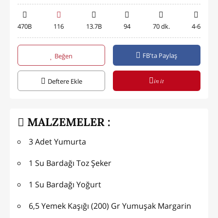
470B
116
13.7B
94
70 dk.
4-6
FB'ta Paylaş
Beğen
in it
Deftere Ekle
MALZEMELER :
3 Adet Yumurta
1 Su Bardağı Toz Şeker
1 Su Bardağı Yoğurt
6,5 Yemek Kaşığı (200) Gr Yumuşak Margarin