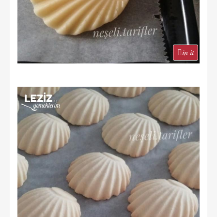
in it