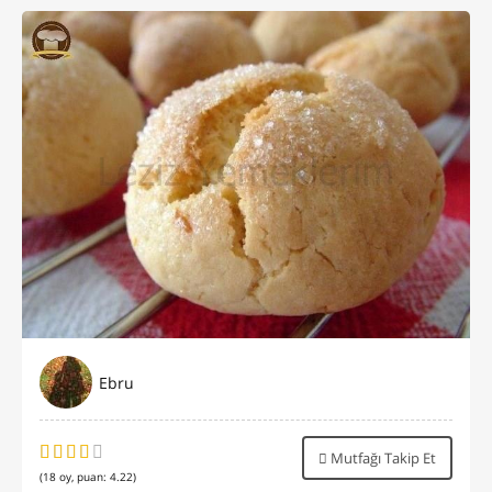
Ebru
Mutfağı Takip Et
(
18
oy, puan:
4.22
)