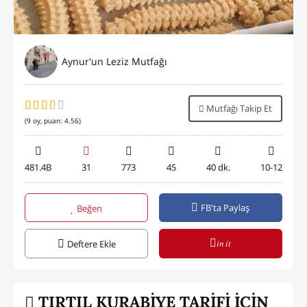
Aynur'un Leziz Mutfağı
Mutfağı Takip Et
(
9
oy, puan:
4.56
)
481.4B
31
773
45
40 dk.
10-12
FB'ta Paylaş
Beğen
in it
Deftere Ekle
TIRTIL KURABİYE TARİFİ İÇİN