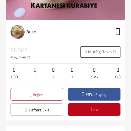
Buse
Mutfağı Takip Et
(
0
oy, puan:
0
)
1.3B
1
1
1
35 dk.
6-8
FB'ta Paylaş
Beğen
in it
Deftere Ekle