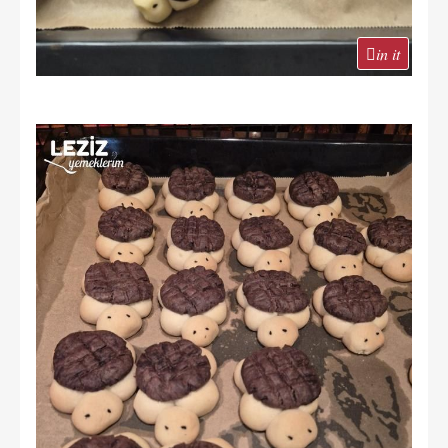
in it