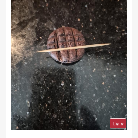
in it