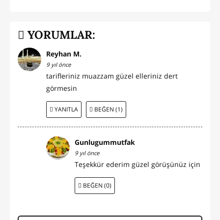
YORUMLAR:
Reyhan M.
9 yıl önce
tarifleriniz muazzam güzel elleriniz dert
görmesin
YANITLA
BEĞEN (1)
Gunlugummutfak
9 yıl önce
Teşekkür ederim güzel görüşünüz için
BEĞEN (0)