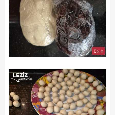
in it