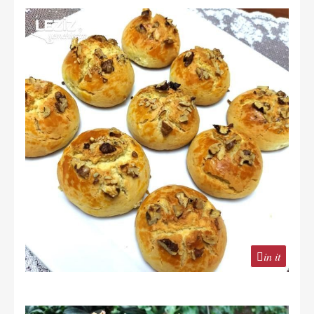
in it