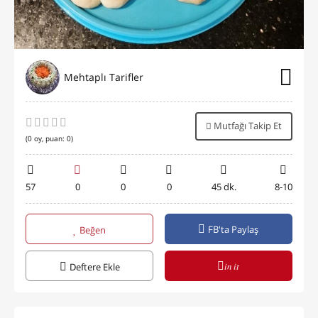
Mehtaplı Tarifler
Mutfağı Takip Et
(
0
oy, puan:
0
)
57
0
0
0
45 dk.
8-10
FB'ta Paylaş
Beğen
in it
Deftere Ekle