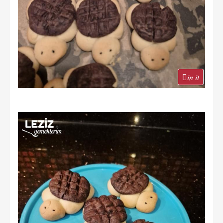
in it