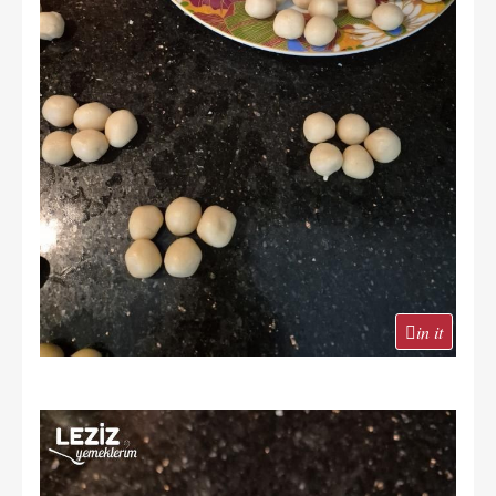
in it