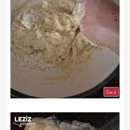
in it