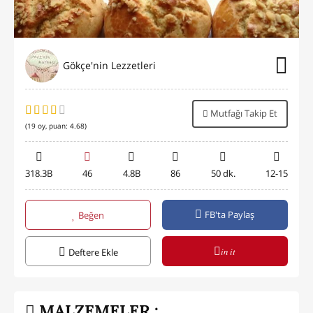
Gökçe'nin Lezzetleri
Mutfağı Takip Et
(
19
oy, puan:
4.68
)
318.3B
46
4.8B
86
50 dk.
12-15
FB'ta Paylaş
Beğen
in it
Deftere Ekle
MALZEMELER :