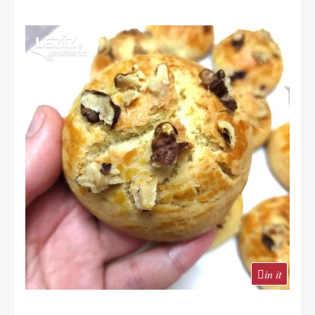
in it