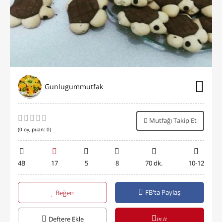
Gunlugummutfak
Mutfağı Takip Et
(
0
oy, puan:
0
)
4B
17
5
8
70 dk.
10-12
FB'ta Paylaş
Beğen
in it
Deftere Ekle