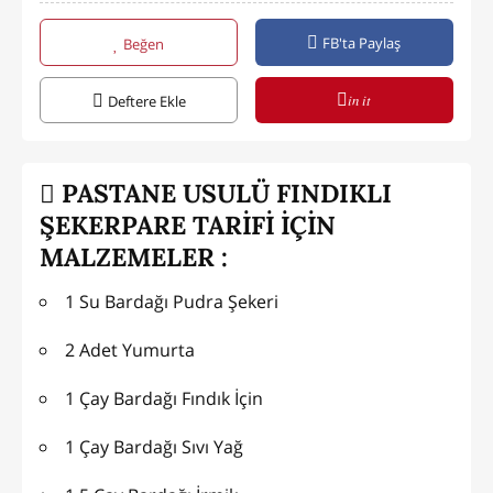
FB'ta Paylaş
Beğen
in it
Deftere Ekle
PASTANE USULÜ FINDIKLI
ŞEKERPARE TARİFİ İÇİN
MALZEMELER :
1 Su Bardağı Pudra Şekeri
2 Adet Yumurta
1 Çay Bardağı Fındık İçin
1 Çay Bardağı Sıvı Yağ