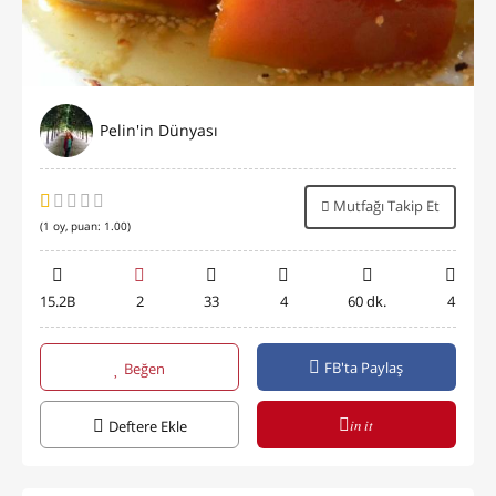
Pelin'in Dünyası
Mutfağı Takip Et
(
1
oy, puan:
1.00
)
15.2B
2
33
4
60 dk.
4
FB'ta Paylaş
Beğen
in it
Deftere Ekle