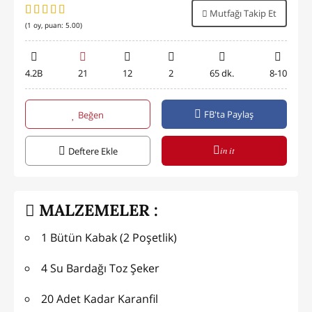
Mutfağı Takip Et
(
1
oy, puan:
5.00
)
4.2B
21
12
2
65 dk.
8-10
FB'ta Paylaş
Beğen
in it
Deftere Ekle
MALZEMELER :
1 Bütün Kabak (2 Poşetlik)
4 Su Bardağı Toz Şeker
20 Adet Kadar Karanfil