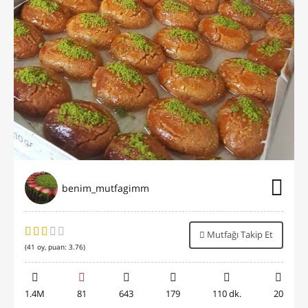
benim_mutfagimm
Mutfağı Takip Et
(
41
oy, puan:
3.76
)
1.4M
81
643
179
110 dk.
20