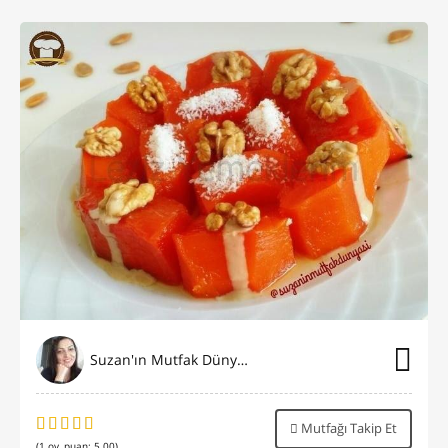
Suzan'ın Mutfak Dünyası
Mutfağı Takip Et
(
1
oy, puan:
5.00
)