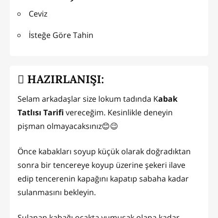
Ceviz
İsteğe Göre Tahin
HAZIRLANIŞI:
Selam arkadaşlar size lokum tadında K
abak
Tatlısı Tarifi
vereceğim. Kesinlikle deneyin
pişman olmayacaksınız😊😉
Önce kabakları soyup küçük olarak doğradıktan
sonra bir tencereye koyup üzerine şekeri ilave
edip tencerenin kapağını kapatıp sabaha kadar
sulanmasını bekleyin.
Sulanan kabağı ocakta yumuşak olana kadar