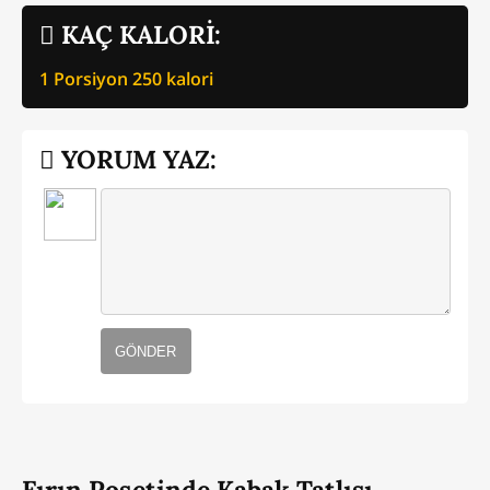
KAÇ KALORİ:
1 Porsiyon
250
kalori
YORUM YAZ:
GÖNDER
Fırın Poşetinde Kabak Tatlısı