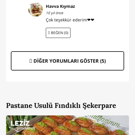
Havva Kıymaz
10 yıl önce
Çok teşekkür ederim❤❤
BEĞEN (0)
DİĞER YORUMLARI GÖSTER (
5
)
Pastane Usulü Fındıklı Şekerpare