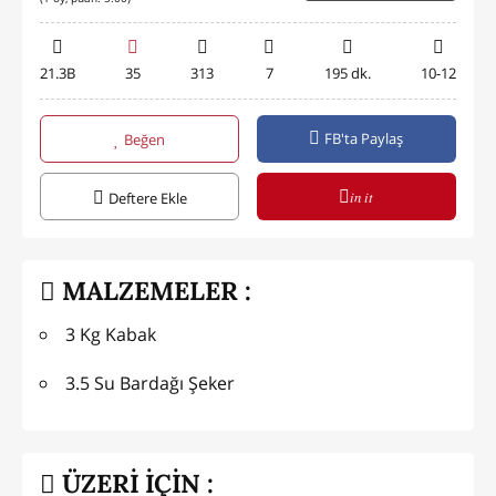
21.3B
35
313
7
195 dk.
10-12
FB'ta Paylaş
Beğen
in it
Deftere Ekle
MALZEMELER :
3 Kg Kabak
3.5 Su Bardağı Şeker
ÜZERİ İÇİN :