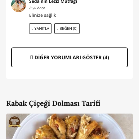
Seda'nın Leziz Mutfağı
8 yıl önce
Elinize sağlık
YANITLA
BEĞEN (0)
DİĞER YORUMLARI GÖSTER (
4
)
Kabak Çiçeği Dolması Tarifi