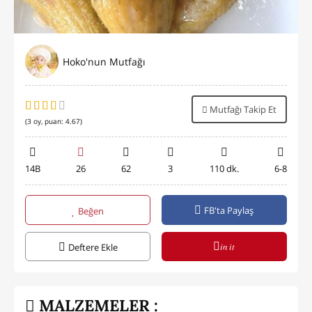
Hoko'nun Mutfağı
Mutfağı Takip Et
(
3
oy, puan:
4.67
)
14B
26
62
3
110 dk.
6-8
FB'ta Paylaş
Beğen
in it
Deftere Ekle
MALZEMELER :