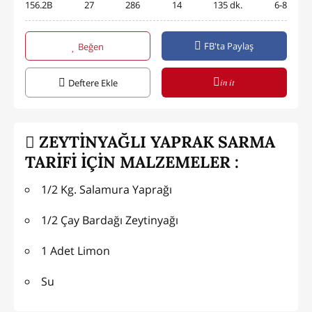
156.2B
27
286
14
135 dk.
6-8
FB'ta Paylaş
Beğen
in it
Deftere Ekle
ZEYTİNYAĞLI YAPRAK SARMA
TARİFİ İÇİN MALZEMELER :
1/2 Kg. Salamura Yaprağı
1/2 Çay Bardağı Zeytinyağı
1 Adet Limon
Su