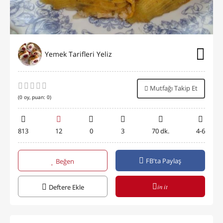
Yemek Tarifleri Yeliz
Mutfağı Takip Et
(
0
oy, puan:
0
)
813
12
0
3
70 dk.
4-6
FB'ta Paylaş
Beğen
in it
Deftere Ekle