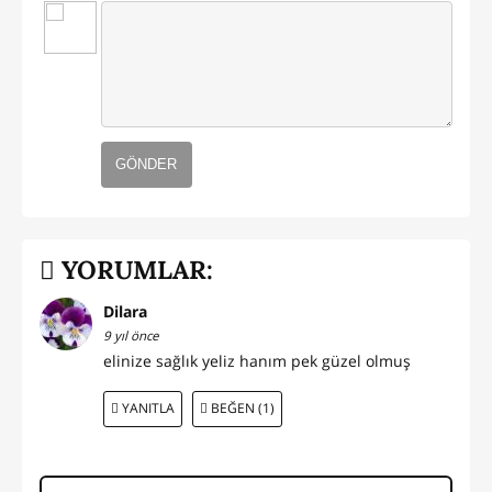
GÖNDER
YORUMLAR:
Dilara
9 yıl önce
elinize sağlık yeliz hanım pek güzel olmuş
YANITLA
BEĞEN (1)