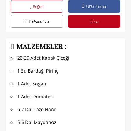
FB'ta Paylaş
Beğen
in it
Deftere Ekle
MALZEMELER :
20-25 Adet Kabak Çiçeği
1 Su Bardağı Pirinç
1 Adet Soğan
1 Adet Domates
6-7 Dal Taze Nane
5-6 Dal Maydanoz