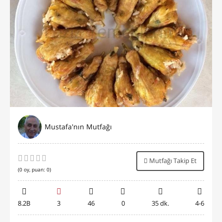
Mustafa'nın Mutfağı
Mutfağı Takip Et
(
0
oy, puan:
0
)
8.2B
3
46
0
35 dk.
4-6