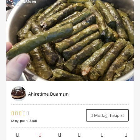
Ahiretime Duamsın
Mutfağı Takip Et
(
2
oy, puan:
3.00
)