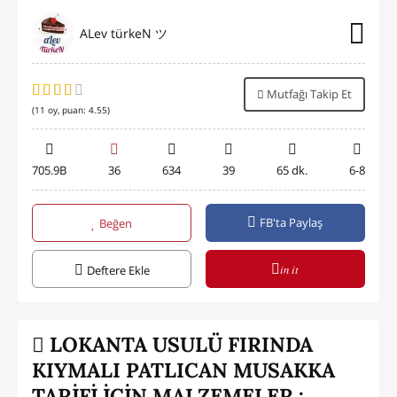
ALev türkeN ツ
Mutfağı Takip Et
(
11
oy, puan:
4.55
)
705.9B
36
634
39
65 dk.
6-8
FB'ta Paylaş
Beğen
in it
Deftere Ekle
LOKANTA USULÜ FIRINDA
KIYMALI PATLICAN MUSAKKA
TARİFİ İÇİN MALZEMELER :