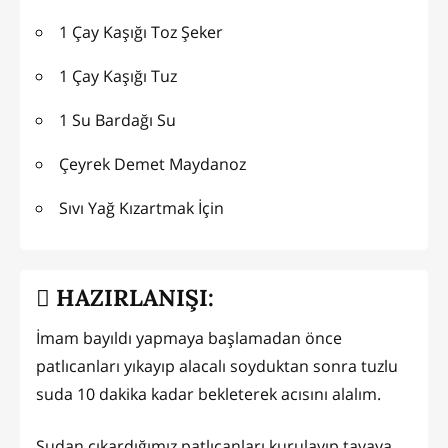
1 Çay Kaşığı Toz Şeker
1 Çay Kaşığı Tuz
1 Su Bardağı Su
Çeyrek Demet Maydanoz
Sıvı Yağ Kızartmak İçin
HAZIRLANIŞI:
İmam bayıldı yapmaya başlamadan önce
patlıcanları yıkayıp alacalı soyduktan sonra tuzlu
suda 10 dakika kadar bekleterek acısını alalım.
Sudan çıkardığımız patlıcanları kurulayıp tavaya