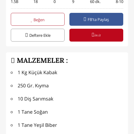
1.5B
18
0
9
60 dk.
8-10
FB'ta Paylaş
Beğen
in it
Deftere Ekle
MALZEMELER :
1 Kg Küçük Kabak
250 Gr. Kıyma
10 Diş Sarımsak
1 Tane Soğan
1 Tane Yeşil Biber