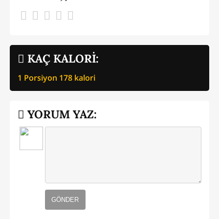
KAÇ KALORİ:
1 Porsiyon
178
kalori
YORUM YAZ:
GÖNDER