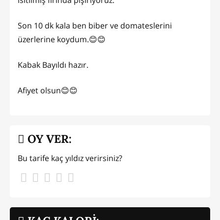
ısıtılmış fırında pişiriyoruz.
Son 10 dk kala ben biber ve domateslerini
üzerlerine koydum.😊😊
Kabak Bayıldı hazır.
Afiyet olsun😊😊
OY VER:
Bu tarife kaç yıldız verirsiniz?