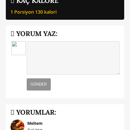
KAÇ KALORİ:
1 Porsiyon
130
kalori
YORUM YAZ:
GÖNDER
YORUMLAR:
Meltem
9 yıl önce