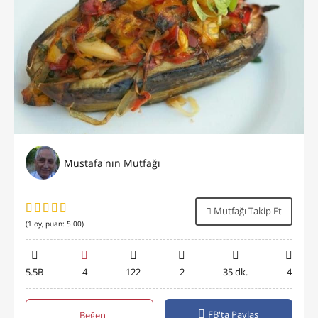
Mustafa'nın Mutfağı
Mutfağı Takip Et
(
1
oy, puan:
5.00
)
5.5B
4
122
2
35 dk.
4
FB'ta Paylaş
Beğen