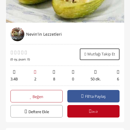
Nevin'in Lezzetleri
Mutfağı Takip Et
(
0
oy, puan:
0
)
3.4B
2
8
0
50 dk.
6
FB'ta Paylaş
Beğen
in it
Deftere Ekle