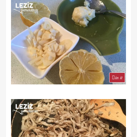
in it