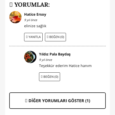
YORUMLAR:
Hatice Ersoy
9 yıl önce
elinize sağlık
YANITLA
BEĞEN (0)
Yıldız Pala Baydaş
9 yıl önce
Teşekkür ederim Hatice hanım
BEĞEN (0)
DİĞER YORUMLARI GÖSTER (
1
)