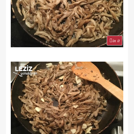
in it