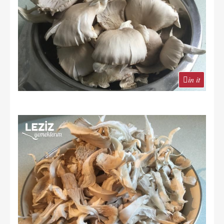
in it