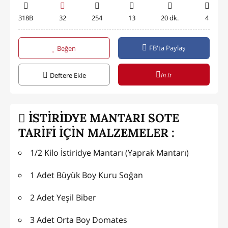
318B
32
254
13
20 dk.
4
FB'ta Paylaş
Beğen
in it
Deftere Ekle
İSTİRİDYE MANTARI SOTE
TARİFİ İÇİN MALZEMELER :
1/2 Kilo İstiridye Mantarı (Yaprak Mantarı)
1 Adet Büyük Boy Kuru Soğan
2 Adet Yeşil Biber
3 Adet Orta Boy Domates