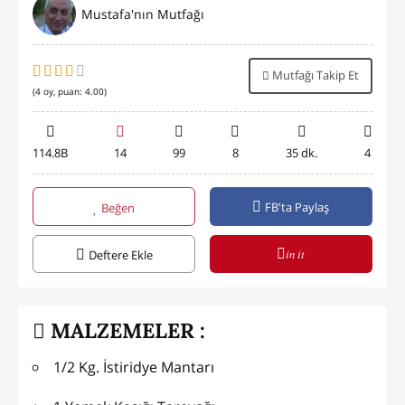
Mustafa'nın Mutfağı
Mutfağı Takip Et
(
4
oy, puan:
4.00
)
114.8B
14
99
8
35 dk.
4
FB'ta Paylaş
Beğen
in it
Deftere Ekle
MALZEMELER :
1/2 Kg. İstiridye Mantarı