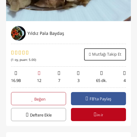
Yıldız Pala Baydaş
Mutfağı Takip Et
(
1
oy, puan:
5.00
)
16.9B
12
7
3
65 dk.
4
FB'ta Paylaş
Beğen
in it
Deftere Ekle