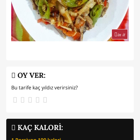
in it
OY VER:
Bu tarife kaç yıldız verirsiniz?
KAÇ KALORİ:
1 Porsiyon
190
kalori