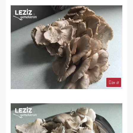
in it