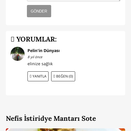
GÖNDER
YORUMLAR:
Pelin'in Dünyası
8 yıl önce
elinize sağlık
YANITLA
BEĞEN (0)
Nefis İstiridye Mantarı Sote