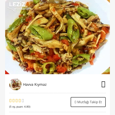
Havva Kıymaz
Mutfağı Takip Et
(
5
oy, puan:
4.80
)