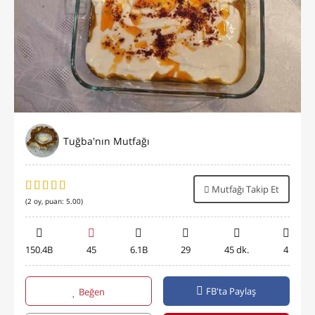
Tuğba'nın Mutfağı
Mutfağı Takip Et
(
2
oy, puan:
5.00
)
150.4B
45
6.1B
29
45 dk.
4
FB'ta Paylaş
Beğen