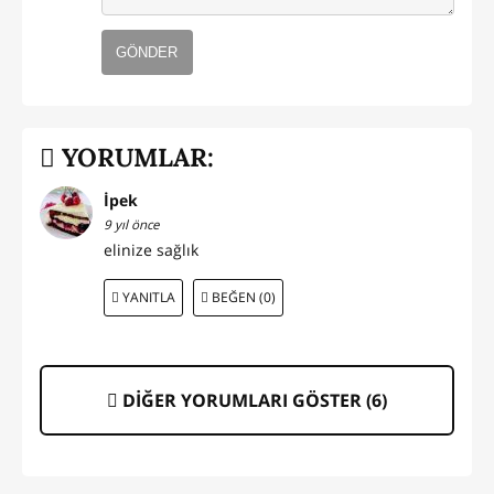
GÖNDER
YORUMLAR:
İpek
9 yıl önce
elinize sağlık
YANITLA
BEĞEN (0)
DİĞER YORUMLARI GÖSTER (
6
)