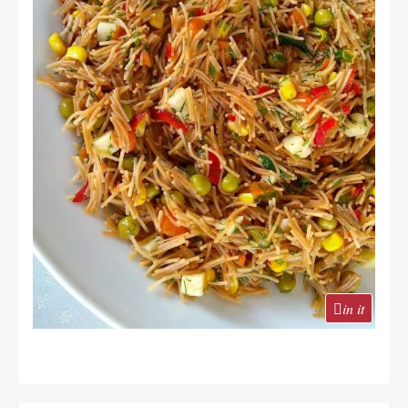
in it