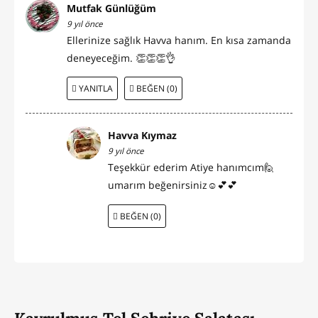
Mutfak Günlüğüm
9 yıl önce
Ellerinize sağlık Havva hanım. En kısa zamanda
deneyeceğim. 👏👏👏👌
YANITLA
BEĞEN (0)
Havva Kıymaz
9 yıl önce
Teşekkür ederim Atiye hanımcım🙋
umarım beğenirsiniz☺💕💕
BEĞEN (0)