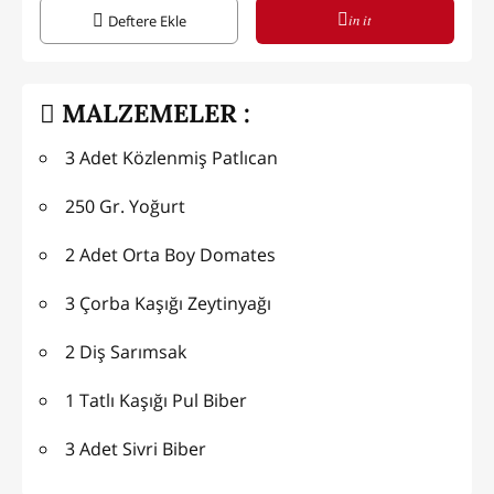
in it
Deftere Ekle
MALZEMELER :
3 Adet Közlenmiş Patlıcan
250 Gr. Yoğurt
2 Adet Orta Boy Domates
3 Çorba Kaşığı Zeytinyağı
2 Diş Sarımsak
1 Tatlı Kaşığı Pul Biber
3 Adet Sivri Biber