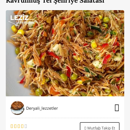
Kavrulmuş Tel Şehriye Salatası
Deryali_lezzetler
Mutfağı Takip Et