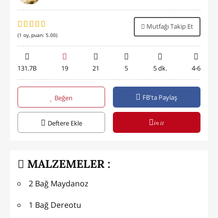
Mutfağı Takip Et
(
1
oy, puan:
5.00
)
131.7B
19
21
5
5 dk.
4-6
FB'ta Paylaş
Beğen
in it
Deftere Ekle
MALZEMELER :
2 Bağ Maydanoz
1 Bağ Dereotu