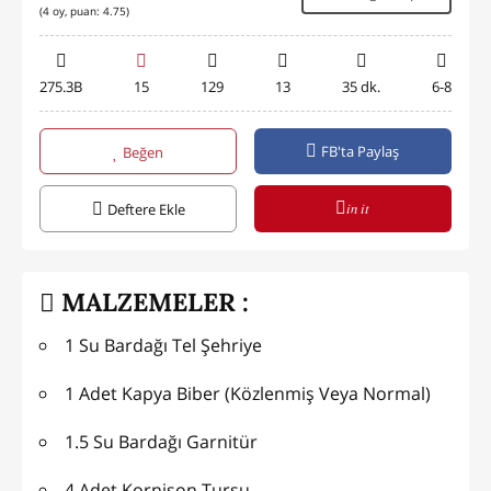
(
4
oy, puan:
4.75
)
275.3B
15
129
13
35 dk.
6-8
FB'ta Paylaş
Beğen
in it
Deftere Ekle
MALZEMELER :
1 Su Bardağı Tel Şehriye
1 Adet Kapya Biber (Közlenmiş Veya Normal)
1.5 Su Bardağı Garnitür
4 Adet Kornişon Turşu