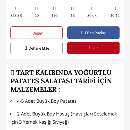
353.3B
20
190
16
30 dk.
10-12
FB'ta Paylaş
Beğen
in it
Deftere Ekle
TART KALIBINDA YOĞURTLU
PATATES SALATASI TARİFİ İÇİN
MALZEMELER :
4-5 Adet Büyük Boy Patates
2 Adet Büyük Boy Havuç (Havuçları Sotelemek
İçin 3 Yemek Kaşığı Sıvıyağ)