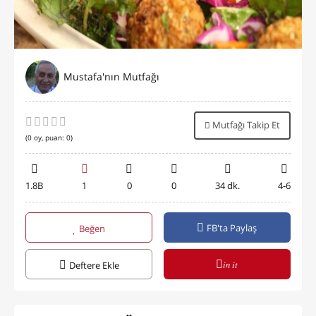
Mustafa'nın Mutfağı
Mutfağı Takip Et
(
0
oy, puan:
0
)
1.8B
1
0
0
34 dk.
4-6
FB'ta Paylaş
Beğen
in it
Deftere Ekle