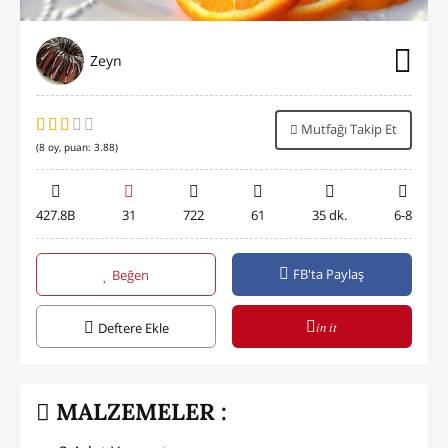
Zeyn
Mutfağı Takip Et
(
8
oy, puan:
3.88
)
427.8B
31
722
61
35 dk.
6-8
FB'ta Paylaş
Beğen
in it
Deftere Ekle
MALZEMELER :