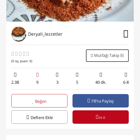
Deryali_lezzetler
Mutfağı Takip Et
(
0
oy, puan:
0
)
2.3B
9
3
5
40 dk.
6-8
FB'ta Paylaş
Beğen
in it
Deftere Ekle