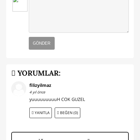
GÖNDER
YORUMLAR:
filizyilmaz
4 yıl önce
yuuuuuuuuuH COK GUZEL
YANITLA
BEĞEN (0)