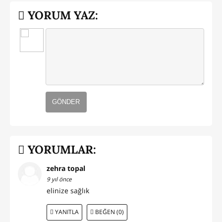
YORUM YAZ:
GÖNDER
YORUMLAR:
zehra topal
9 yıl önce
elinize sağlık
YANITLA
BEĞEN (0)