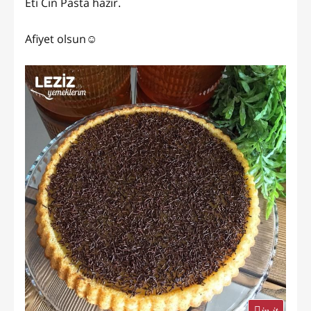
Eti Cin Pasta hazır.
Afiyet olsun☺️
in it