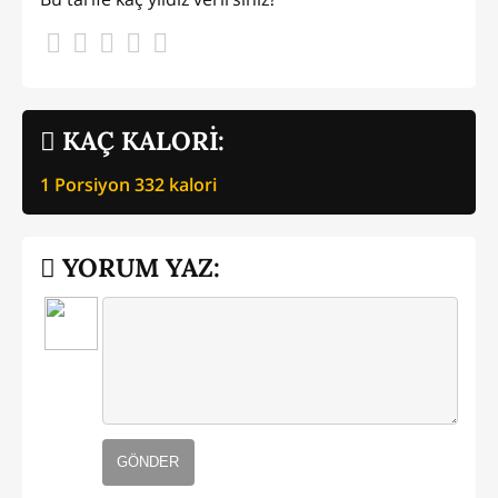
KAÇ KALORİ:
1 Porsiyon
332
kalori
YORUM YAZ:
GÖNDER