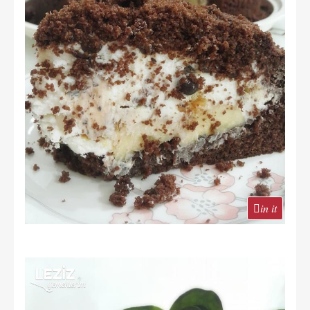
in it