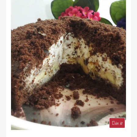
in it