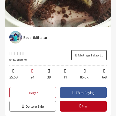
Beceriklihatun
Mutfağı Takip Et
(
0
oy, puan:
0
)
25.6B
24
39
11
85 dk.
6-8
FB'ta Paylaş
Beğen
in it
Deftere Ekle