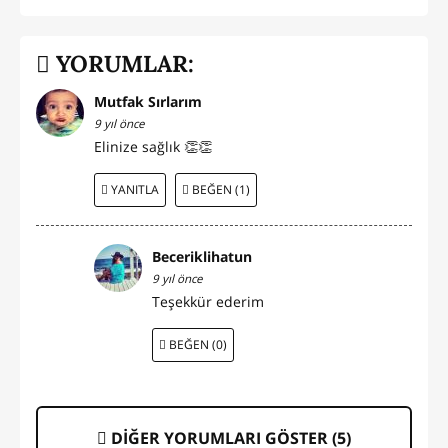
YORUMLAR:
Mutfak Sırlarım
9 yıl önce
Elinize sağlık 👏👏
YANITLA
BEĞEN (1)
Beceriklihatun
9 yıl önce
Teşekkür ederim
BEĞEN (0)
DİĞER YORUMLARI GÖSTER (
5
)