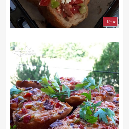
in it