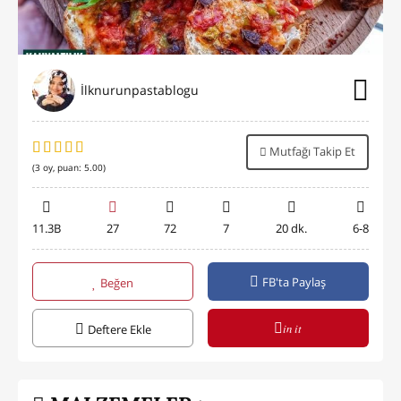
İlknurunpastablogu
Mutfağı Takip Et
(
3
oy, puan:
5.00
)
11.3B
27
72
7
20 dk.
6-8
FB'ta Paylaş
Beğen
in it
Deftere Ekle