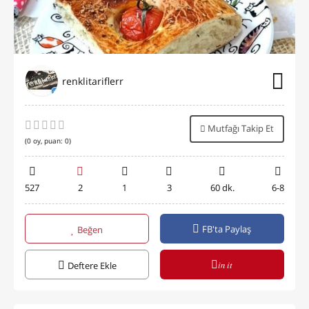
renklitariflerr
Mutfağı Takip Et
(
0
oy, puan:
0
)
527
2
1
3
60 dk.
6-8
FB'ta Paylaş
Beğen
in it
Deftere Ekle