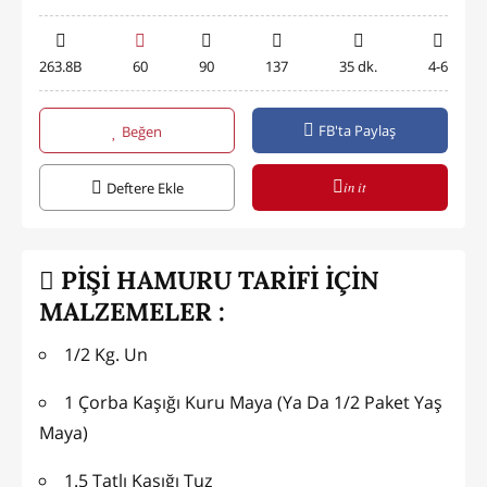
263.8B
60
90
137
35 dk.
4-6
FB'ta Paylaş
Beğen
in it
Deftere Ekle
PİŞİ HAMURU TARİFİ İÇİN
MALZEMELER :
1/2 Kg. Un
1 Çorba Kaşığı Kuru Maya (Ya Da 1/2 Paket Yaş
Maya)
1.5 Tatlı Kaşığı Tuz