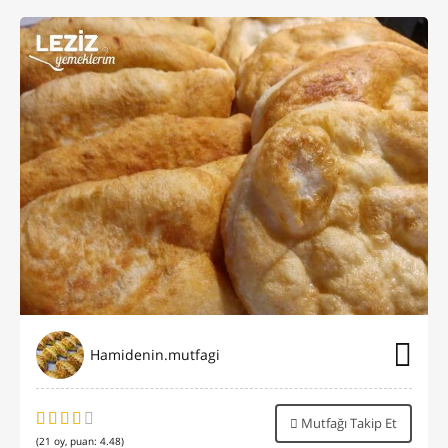
Hamidenin.mutfagi
Mutfağı Takip Et
(
21
oy, puan:
4.48
)