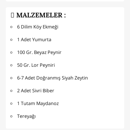
MALZEMELER :
6 Dilim Köy Ekmeği
1 Adet Yumurta
100 Gr. Beyaz Peynir
50 Gr. Lor Peyniri
6-7 Adet Doğranmış Siyah Zeytin
2 Adet Sivri Biber
1 Tutam Maydanoz
Tereyağı