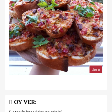
in it
OY VER:
Bu tarife kaç yıldız verirsiniz?