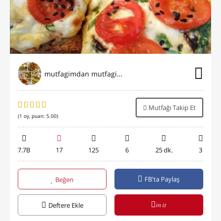
mutfagimdan mutfaginiza
Mutfağı Takip Et
(
1
oy, puan:
5.00
)
7.7B
17
125
6
25 dk.
3
FB'ta Paylaş
Beğen
in it
Deftere Ekle