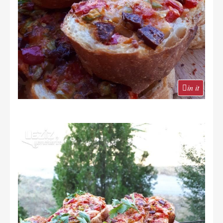
in it