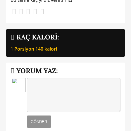
KAÇ KALORİ:
1 Porsiyon
140
kalori
YORUM YAZ:
GÖNDER