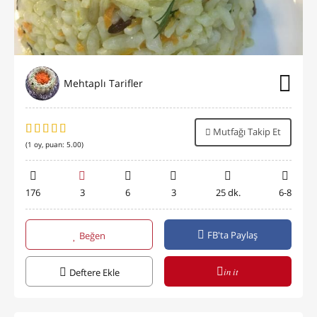
Mehtaplı Tarifler
Mutfağı Takip Et
(
1
oy, puan:
5.00
)
176
3
6
3
25 dk.
6-8
FB'ta Paylaş
Beğen
in it
Deftere Ekle