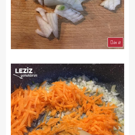
in it