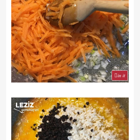
in it