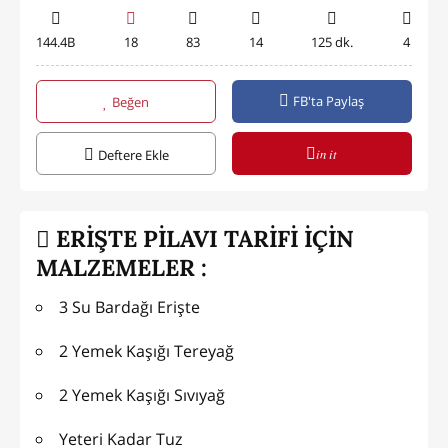
144.4B
18
83
14
125 dk.
4
FB'ta Paylaş
Beğen
in it
Deftere Ekle
ERİŞTE PİLAVI TARİFİ İÇİN
MALZEMELER :
3 Su Bardağı Erişte
2 Yemek Kaşığı Tereyağ
2 Yemek Kaşığı Sıvıyağ
Yeteri Kadar Tuz