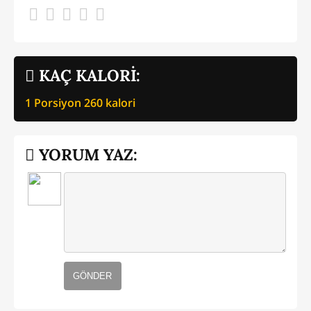
KAÇ KALORİ:
1 Porsiyon
260
kalori
YORUM YAZ:
GÖNDER