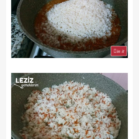
in it