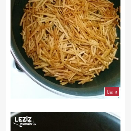
in it