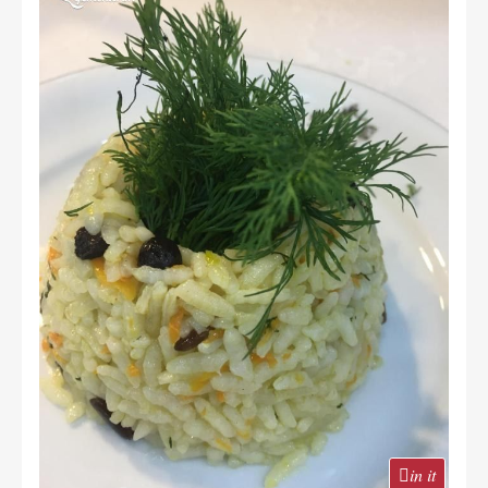
in it