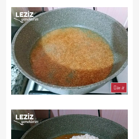
in it