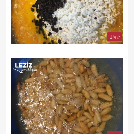
in it