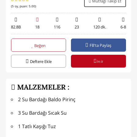
Mutfağı Takip Et
(
5
oy, puan:
5.00
)
82.8B
18
116
23
120 dk.
6-8
FB'ta Paylaş
Beğen
in it
Deftere Ekle
MALZEMELER :
2 Su Bardağı Baldo Pirinç
3 Su Bardağı Sıcak Su
1 Tatlı Kaşığı Tuz