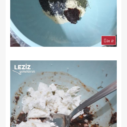
in it