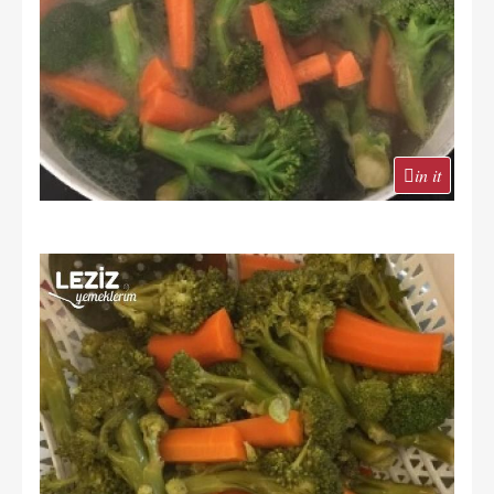
in it