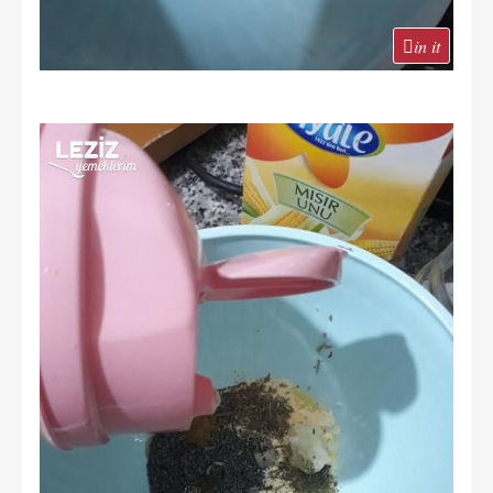
in it