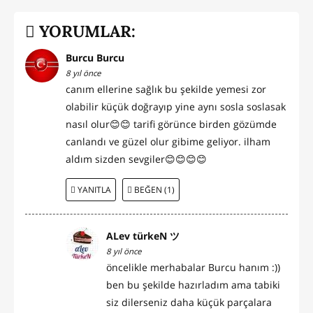
YORUMLAR:
Burcu Burcu
8 yıl önce
canım ellerine sağlık bu şekilde yemesi zor
olabilir küçük doğrayıp yine aynı sosla soslasak
nasıl olur😊😊 tarifi görünce birden gözümde
canlandı ve güzel olur gibime geliyor. ilham
aldım sizden sevgiler😊😊😊😊
YANITLA
BEĞEN (1)
ALev türkeN ツ
8 yıl önce
öncelikle merhabalar Burcu hanım :))
ben bu şekilde hazırladım ama tabiki
siz dilerseniz daha küçük parçalara