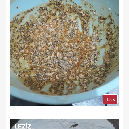
in it