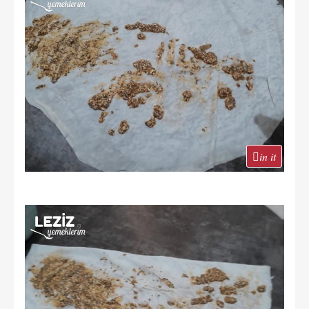
in it