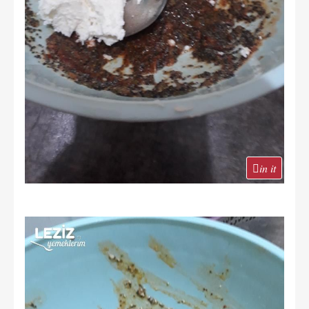
in it