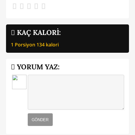
KAÇ KALORİ:
1 Porsiyon
134
kalori
YORUM YAZ:
GÖNDER