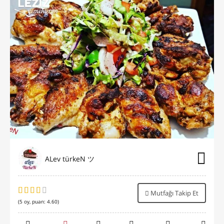
ALev türkeN ツ
Mutfağı Takip Et
(
5
oy, puan:
4.60
)