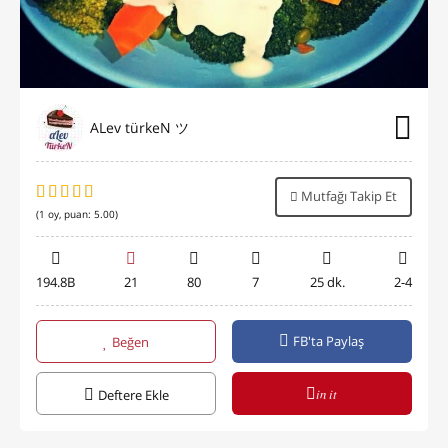
ALev türkeN ツ
Mutfağı Takip Et
(
1
oy, puan:
5.00
)
194.8B
21
80
7
25 dk.
2-4
FB'ta Paylaş
Beğen
in it
Deftere Ekle