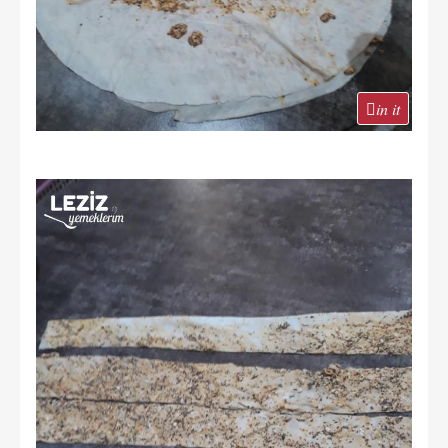
in it