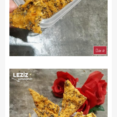
in it