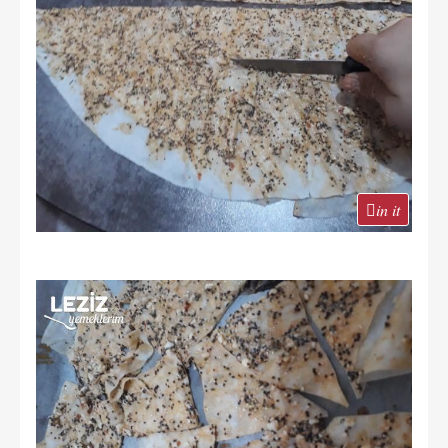
in it