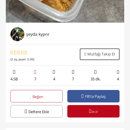
şeyda kypnr
Mutfağı Takip Et
(
2
oy, puan:
5.00
)
4.5B
7
4
7
35 dk.
4
FB'ta Paylaş
Beğen
in it
Deftere Ekle