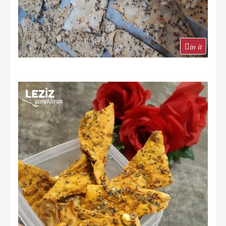
in it