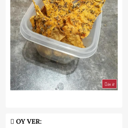
in it
OY VER: