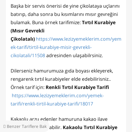
Başka bir servis önerisi de yine çikolataya uçlarını
batırıp, daha sonra bu kısımlarını mısır gevreğini
bulamak. Buna örnek tarifimize:
Tırtıl Kurabiye
(Mısır Gevrekli
Çikolatalı)
https://www.lezizyemeklerim.com/yem
ek-tarifi/tirtil-kurabiye-misir-gevrekli-
cikolatali/11508
adresinden ulaşabilrsiniz.
Dilerseniz hamurumuza gıda boyası ekleyerek,
rengarenk tırtıl kurabiyeler elde edebilirisniz..
Örnek tarif için:
Renkli Tırtıl Kurabiye Tarifi
https://www.lezizyemeklerim.com/yemek-
tarifi/renkli-tirtil-kurabiye-tarifi/18017
Kakaolu arzu edenler hamuruna kakao ilave
Benzer Tariflere Bak
ederek farklılaştırabilir.
Kakaolu Tırtıl Kurabiye