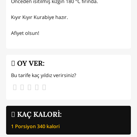
Önceden ısıtılmış kızgın 180 °C fırında.
Kıyır Kıyır Kurabiye hazır.
Afiyet olsun!
OY VER:
Bu tarife kaç yıldız verirsiniz?
KAÇ KALORİ:
1 Porsiyon
340
kalori