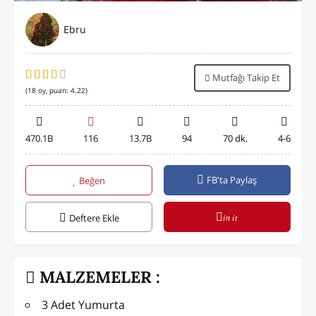
Ebru
Mutfağı Takip Et
(
18
oy, puan:
4.22
)
470.1B
116
13.7B
94
70 dk.
4-6
FB'ta Paylaş
Beğen
in it
Deftere Ekle
MALZEMELER :
3 Adet Yumurta