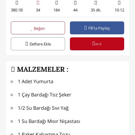
380.1B
34
184
44
35 dk.
10-12
FB'ta Paylaş
Beğen
in it
Deftere Ekle
MALZEMELER :
1 Adet Yumurta
1 Çay Bardağı Toz Şeker
1/2 Su Bardağı Sıvı Yağ
1 Su Bardağı Mısır Nişastası
1 Paket Kabartma Tozu