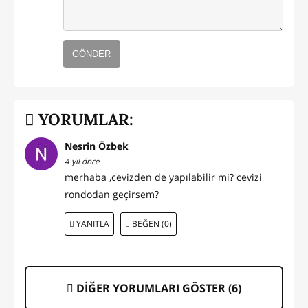
GÖNDER
YORUMLAR:
Nesrin Özbek
4 yıl önce
merhaba ,cevizden de yapılabilir mi? cevizi
rondodan geçirsem?
YANITLA
BEĞEN (0)
DİĞER YORUMLARI GÖSTER (
6
)