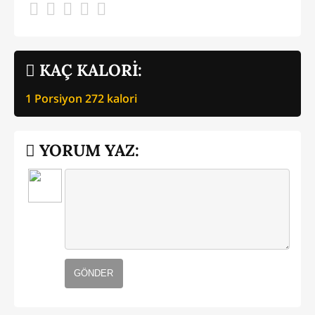
KAÇ KALORİ:
1 Porsiyon
272
kalori
YORUM YAZ:
GÖNDER