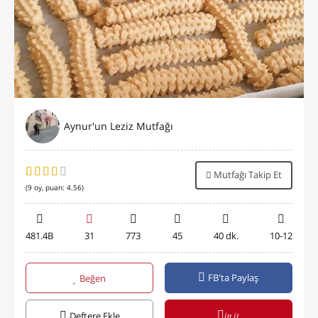
Aynur'un Leziz Mutfağı
Mutfağı Takip Et
(
9
oy, puan:
4.56
)
481.4B
31
773
45
40 dk.
10-12
FB'ta Paylaş
Beğen
in it
Deftere Ekle