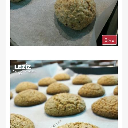
in it