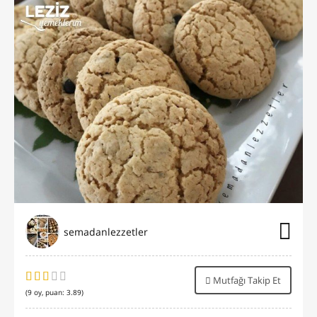
semadanlezzetler
Mutfağı Takip Et
(
9
oy, puan:
3.89
)