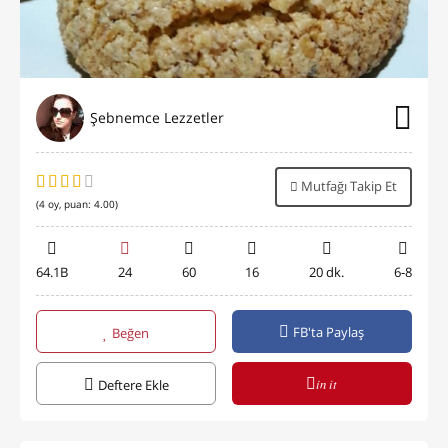
Şebnemce Lezzetler
Mutfağı Takip Et
(
4
oy, puan:
4.00
)
64.1B
24
60
16
20 dk.
6-8
FB'ta Paylaş
Beğen
in it
Deftere Ekle