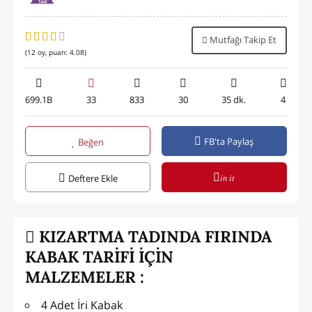
Mutfağı Takip Et
(
12
oy, puan:
4.08
)
699.1B
33
833
30
35 dk.
4
FB'ta Paylaş
Beğen
in it
Deftere Ekle
KIZARTMA TADINDA FIRINDA
KABAK TARİFİ İÇİN
MALZEMELER :
4 Adet İri Kabak