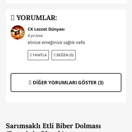
YORUMLAR:
CK Lezzet Dünyası
8 yıl önce
elinize emeğinize sağlık nefis
YANITLA
BEĞEN (0)
DİĞER YORUMLARI GÖSTER (
3
)
Sarımsaklı Etli Biber Dolması