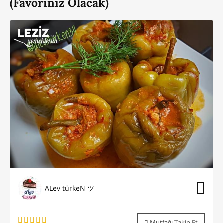
(Favoriniz Olacak)
ALev türkeN ツ
Mutfağı Takip Et