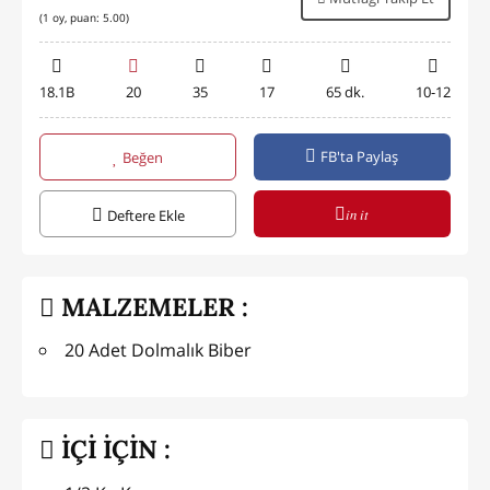
(
1
oy, puan:
5.00
)
18.1B
20
35
17
65 dk.
10-12
FB'ta Paylaş
Beğen
in it
Deftere Ekle
MALZEMELER :
20 Adet Dolmalık Biber
İÇİ İÇİN :