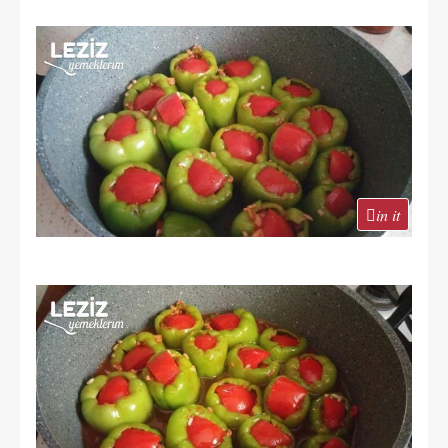
in it