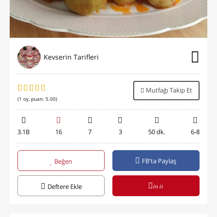
Kevserin Tarifleri
Mutfağı Takip Et
(
1
oy, puan:
5.00
)
3.1B
16
7
3
50 dk.
6-8
FB'ta Paylaş
Beğen
in it
Deftere Ekle