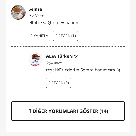
Semra
9 yıl önce
elinize sağlık alev hanım
YANITLA
BEĞEN (1)
ALev türkeN ツ
9 yıl önce
teşekkür ederim Semra hanımcım :))
BEĞEN (0)
DİĞER YORUMLARI GÖSTER (
14
)