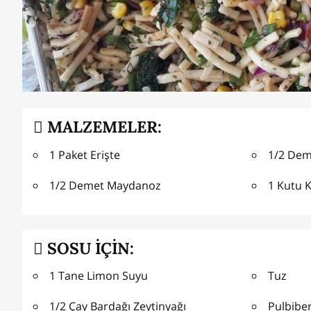
MALZEMELER:
1 Paket Erişte
1/2 Dem
1/2 Demet Maydanoz
1 Kutu 
SOSU İÇİN:
1 Tane Limon Suyu
Tuz
1/2 Çay Bardağı Zeytinyağı
Pulbibe