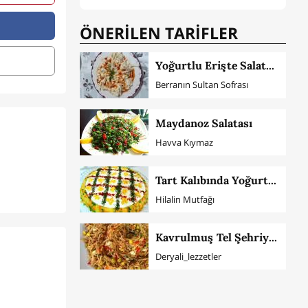
ÖNERİLEN TARİFLER
Yoğurtlu Erişte Salatası
Berranın Sultan Sofrası
Maydanoz Salatası
Havva Kıymaz
Tart Kalıbında Yoğurtlu Patates Salatası
Hilalin Mutfağı
Kavrulmuş Tel Şehriye Salatası
Deryali_lezzetler