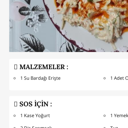
MALZEMELER :
1 Su Bardağı Erişte
1 Adet 
SOS İÇİN :
1 Kase Yoğurt
1 Yemek
2 Diş Sarımsak
Tuz