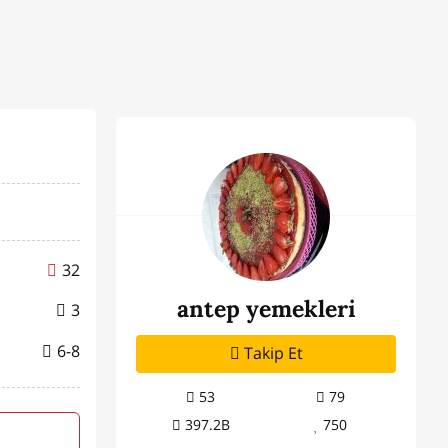
32
antep yemekleri
3
6-8
Takip Et
53
79
397.2B
750