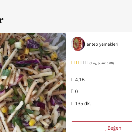
r
antep yemekleri
(
2
oy, puan:
3.00
)
4.1B
0
135 dk.
Beğen