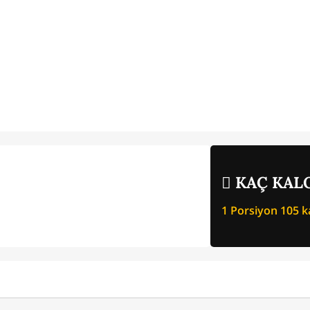
KAÇ KALO
1 Porsiyon
105
ka