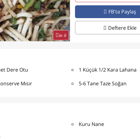
FB'ta Paylaş
Deftere Ekle
in it
et Dere Otu
1 Küçük 1/2 Kara Lahana
Konserve Mısır
5-6 Tane Taze Soğan
Kuru Nane
r