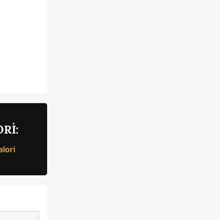
Rİ:
lori