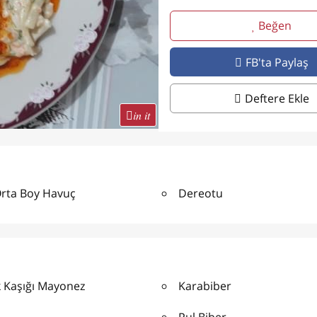
Beğen
FB'ta Paylaş
Deftere Ekle
in it
Orta Boy Havuç
Dereotu
 Kaşığı Mayonez
Karabiber
Pul Biber