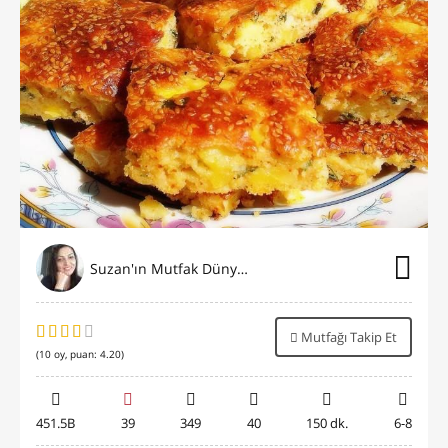
Suzan'ın Mutfak Dünyası
Mutfağı Takip Et
(
10
oy, puan:
4.20
)
451.5B
39
349
40
150 dk.
6-8