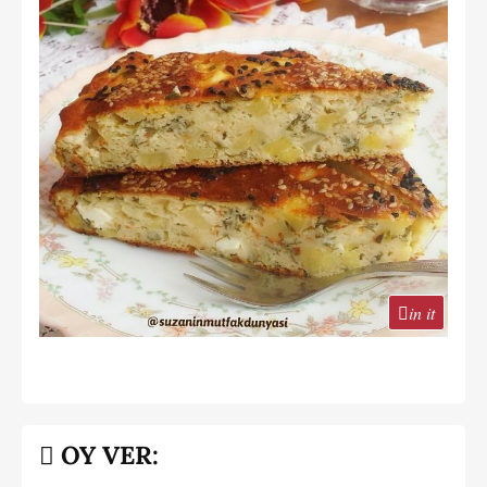
in it
OY VER: