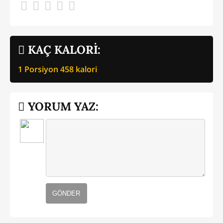
KAÇ KALORİ:
1 Porsiyon
458
kalori
YORUM YAZ:
GÖNDER