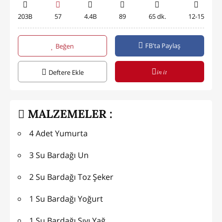
203B
57
4.4B
89
65 dk.
12-15
FB'ta Paylaş
Beğen
in it
Deftere Ekle
MALZEMELER :
4 Adet Yumurta
3 Su Bardağı Un
2 Su Bardağı Toz Şeker
1 Su Bardağı Yoğurt
1 Su Bardağı Sıvı Yağ