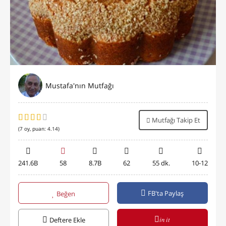
Mustafa'nın Mutfağı
Mutfağı Takip Et
(
7
oy, puan:
4.14
)
241.6B
58
8.7B
62
55 dk.
10-12
FB'ta Paylaş
Beğen
in it
Deftere Ekle