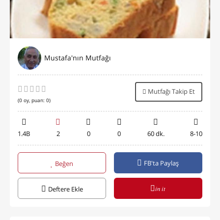
Mustafa'nın Mutfağı
Mutfağı Takip Et
(
0
oy, puan:
0
)
1.4B
2
0
0
60 dk.
8-10
FB'ta Paylaş
Beğen
in it
Deftere Ekle