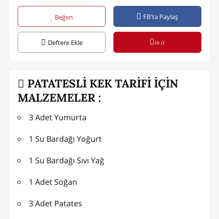
FB'ta Paylaş
Beğen
in it
Deftere Ekle
PATATESLİ KEK TARİFİ İÇİN
MALZEMELER :
3 Adet Yumurta
1 Su Bardağı Yoğurt
1 Su Bardağı Sıvı Yağ
1 Adet Soğan
3 Adet Patates