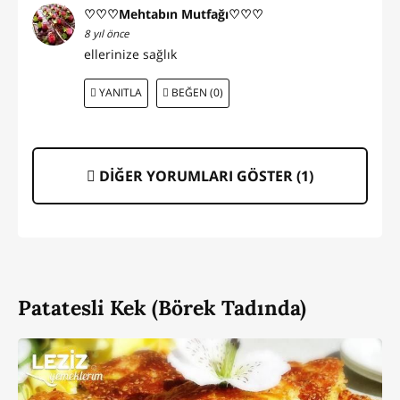
♡♡♡Mehtabın Mutfağı♡♡♡
8 yıl önce
ellerinize sağlık
YANITLA
BEĞEN (0)
DİĞER YORUMLARI GÖSTER (
1
)
Patatesli Kek (Börek Tadında)