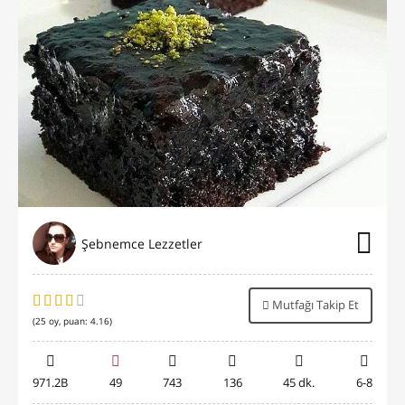
Şebnemce Lezzetler
Mutfağı Takip Et
(
25
oy, puan:
4.16
)
971.2B
49
743
136
45 dk.
6-8