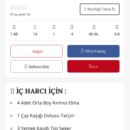
Mutfağı Takip Et
(
0
oy, puan:
0
)
1.4B
14
1
4
40 dk.
6-8
FB'ta Paylaş
Beğen
in it
Deftere Ekle
İÇ HARCI İÇİN :
4 Adet Orta Boy Kırmızı Elma
1 Çay Kaşığı Dolusu Tarçın
3 Yemek Kaşığı Toz Şeker