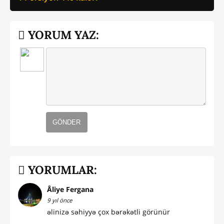
YORUM YAZ:
GÖNDER
YORUMLAR:
Âliye Fergana
9 yıl önce
əlinizə səhiyyə çox bərəkətli görünür