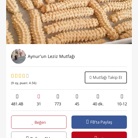
Aynur'un Leziz Mutfağı
Mutfağı Takip Et
(
9
oy, puan:
4.56
)
481.4B
31
773
45
40 dk.
10-12
FB'ta Paylaş
Beğen