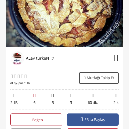
ALev türkeN ツ
Mutfağı Takip Et
(
0
oy, puan:
0
)
2.1B
6
5
3
60 dk.
2-4
FB'ta Paylaş
Beğen