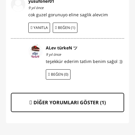
yusufoner01
9 yıl önce
cok guzel gorunuyo eline saglik alevcim
YANITLA
BEĞEN (1)
ALev türkeN ツ
9 yıl önce
teşekkür ederim tatlım benim sağol :))
BEĞEN (0)
DİĞER YORUMLARI GÖSTER (
1
)