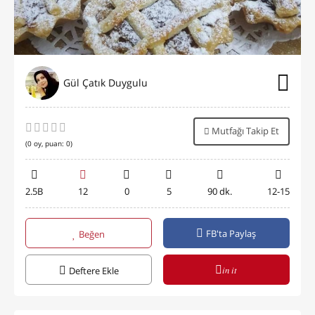
Gül Çatık Duygulu
Mutfağı Takip Et
(
0
oy, puan:
0
)
2.5B
12
0
5
90 dk.
12-15
FB'ta Paylaş
Beğen
in it
Deftere Ekle