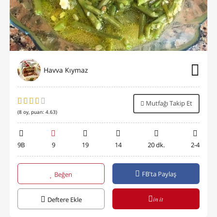
Havva Kıymaz
Mutfağı Takip Et
(
8
oy, puan:
4.63
)
9B
9
19
14
20 dk.
2-4
FB'ta Paylaş
Beğen
in it
Deftere Ekle