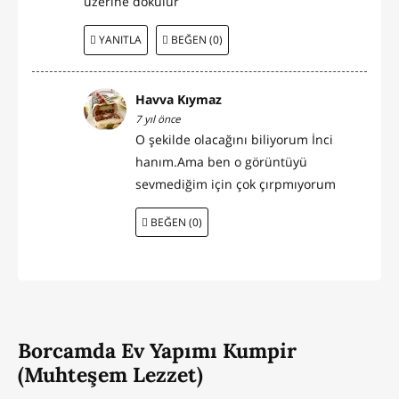
üzerine dökülür
YANITLA
BEĞEN (0)
Havva Kıymaz
7 yıl önce
O şekilde olacağını biliyorum İnci
hanım.Ama ben o görüntüyü
sevmediğim için çok çırpmıyorum
BEĞEN (0)
Borcamda Ev Yapımı Kumpir
(Muhteşem Lezzet)