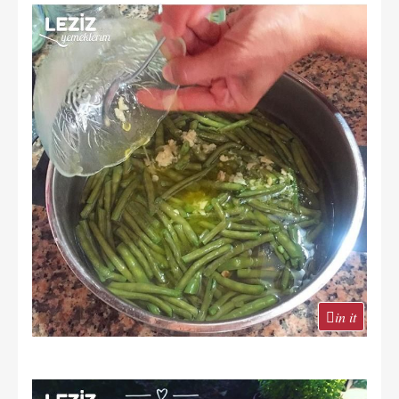
in it