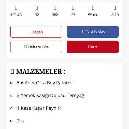
199.4B
32
382
23
55 dk.
8-10
FB'ta Paylaş
Beğen
in it
Deftere Ekle
MALZEMELER :
5-6 Adet Orta Boy Patates
2 Yemek Kaşığı Dolusu Tereyağ
1 Kase Kaşar Peyniri
Tuz