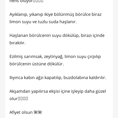
nefis oluyor👌🏻👌🏻
Ayıklanıp, yıkanıp ikiye bölünmüş börülce biraz
limon suyu ve tuzlu suda haşlanır.
Haşlanan börülcenin suyu dökülüp, birazı içinde
bırakılır.
Ezilmiş sarımsak, zeytinyağ, limon suyu çırpılıp
börülcenin üstüne dökülür.
Ilıyınca kabın ağzı kapatılıp, buzdolabına kaldırılır.
Akşamdan yapılırsa ekşisi içine işleyip daha güzel
olur👌🏻👌🏻
Afiyet olsun 🌺🌺