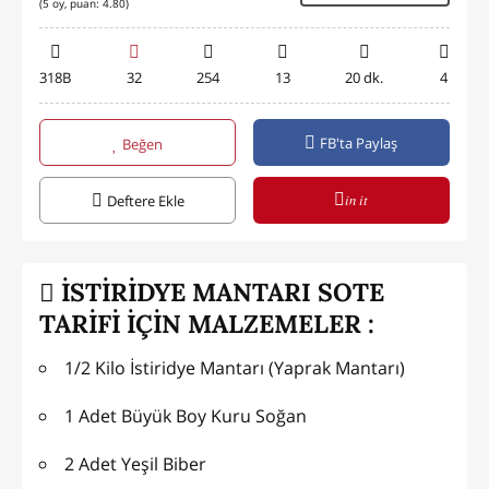
(
5
oy, puan:
4.80
)
318B
32
254
13
20 dk.
4
FB'ta Paylaş
Beğen
in it
Deftere Ekle
İSTİRİDYE MANTARI SOTE
TARİFİ İÇİN MALZEMELER :
1/2 Kilo İstiridye Mantarı (Yaprak Mantarı)
1 Adet Büyük Boy Kuru Soğan
2 Adet Yeşil Biber