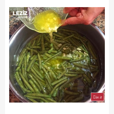
in it