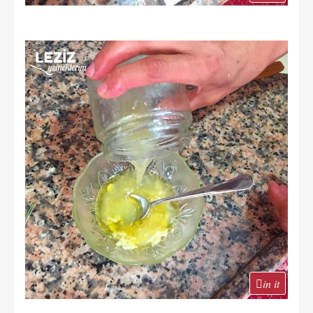
in it