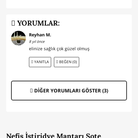
YORUMLAR:
Reyhan M.
8 yıl önce
elinize sağlık çok güzel olmuş
YANITLA
BEĞEN (0)
DİĞER YORUMLARI GÖSTER (
3
)
Nefis İstiridye Mantarı Sote