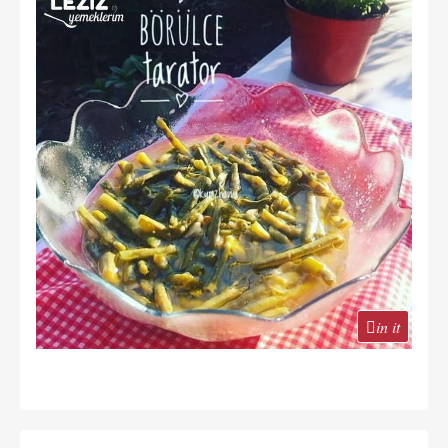
in it