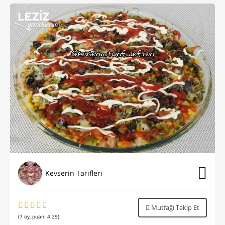
Kevserin Tarifleri
Mutfağı Takip Et
(
7
oy, puan:
4.29
)