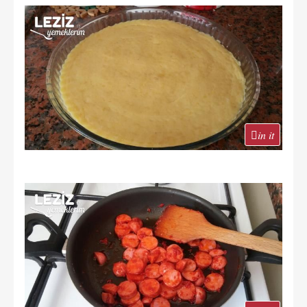
in it