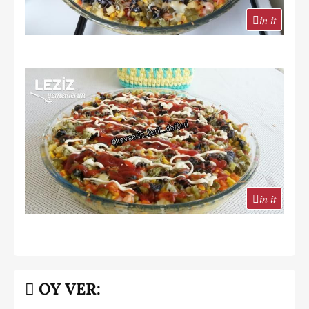
in it
in it
OY VER: