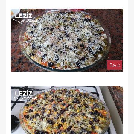
in it