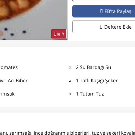
FB'ta Paylaş
Deftere Ekle
in it
Adet Domates
2 Su Bardağı Su
ivri Acı Biber
1 Tatlı Kaşığı Şeker
arımsak
1 Tutam Tuz
ı, sarımsağı, ince doğranmış biberleri, tuz ve şekeri koyal