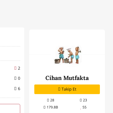
2
Cihan Mutfakta
0
6
Takip Et
28
23
179.8B
55