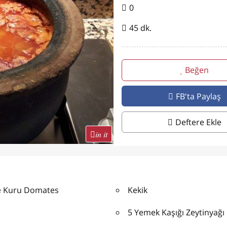
0
45 dk.
Beğen
FB'ta Paylaş
Deftere Ekle
in it
e Kuru Domates
Kekik
5 Yemek Kaşığı Zeytinyağı