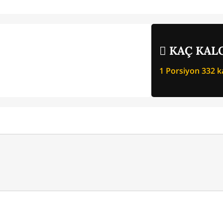
KAÇ KALO
1 Porsiyon
332
ka