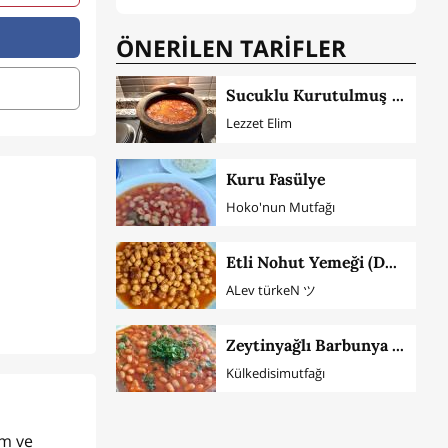
ÖNERİLEN TARİFLER
Sucuklu Kurutulmuş Domatesli Kuru Fasulye
Lezzet Elim
Kuru Fasülye
Hoko'nun Mutfağı
Etli Nohut Yemeği (Düdüklüde)
ALev türkeN ツ
Zeytinyağlı Barbunya Tarifi (Püf Noktaları İle)
Külkedisimutfağı
ım ve