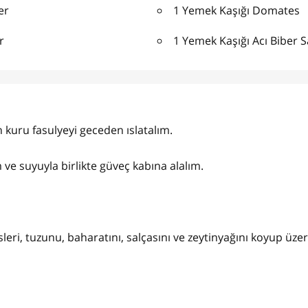
er
1 Yemek Kaşığı Domates
r
1 Yemek Kaşığı Acı Biber S
 kuru fasulyeyi geceden ıslatalım.
ve suyuyla birlikte güveç kabına alalım.
ri, tuzunu, baharatını, salçasını ve zeytinyağını koyup üzeri