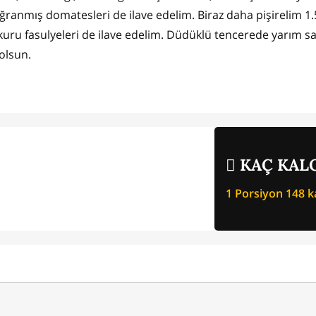
ğranmış domatesleri de ilave edelim. Biraz daha pişirelim 1.
uru fasulyeleri de ilave edelim. Düdüklü tencerede yarım s
 olsun.
KAÇ KALO
1 Porsiyon
148
ka