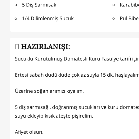
5 Diş Sarmısak
Karabib
1/4 Dilimlenmiş Sucuk
Pul Bibe
HAZIRLANIŞI:
Sucuklu Kurutulmuş Domatesli Kuru Fasulye tarifi için
Ertesi sabah düdüklüde çok az suyla 15 dk. haşlayalım 
Üzerine soğanlarımızı kıyalım.
5 diş sarmısağı, doğranmış sucukları ve kuru domatesle
suyu ekleyip kısık ateşte pişirelim.
Afiyet olsun.