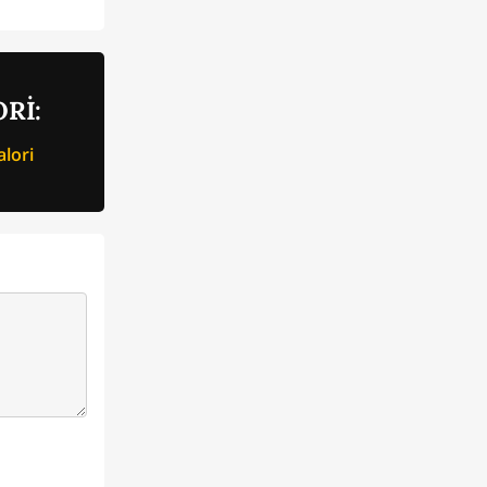
Rİ:
lori