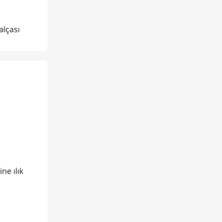
alçası
ne ılık