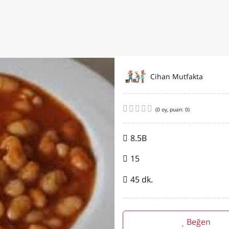
Cihan Mutfakta
(
0
oy, puan:
0
)
8.5B
15
45 dk.
Beğen