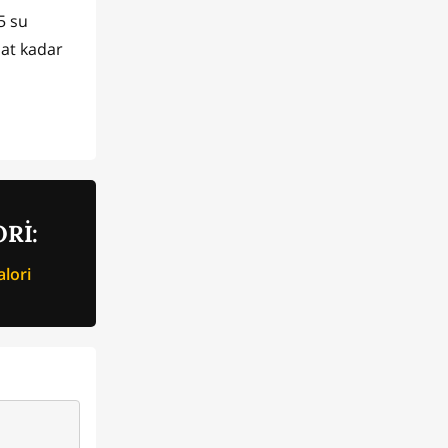
5 su
aat kadar
Rİ:
lori