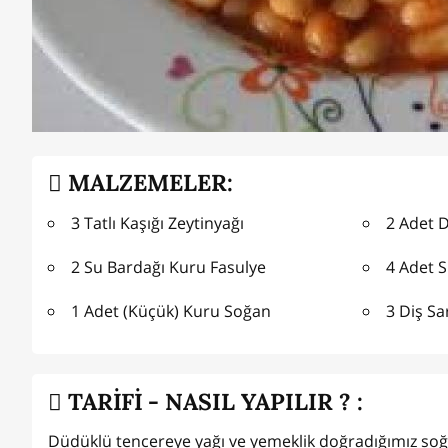
MALZEMELER:
3 Tatlı Kaşığı Zeytinyağı
2 
2 Su Bardağı Kuru Fasulye
4 Adet S
1 Adet (Küçük) Kuru Soğan
3 Diş S
TARİFİ - NASIL YAPILIR ? :
Düdüklü tencereye yağı ve yemeklik doğradığımız soğan