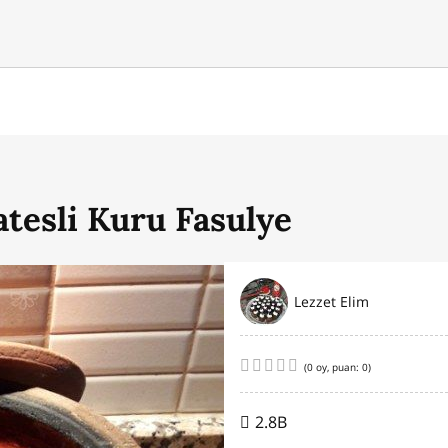
esli Kuru Fasulye
Lezzet Elim
(
0
oy, puan:
0
)
2.8B