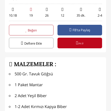
10.1B
19
26
12
35 dk.
2-4
FB'ta Paylaş
Beğen
in it
Deftere Ekle
MALZEMELER :
500 Gr. Tavuk Göğsü
1 Paket Mantar
2 Adet Yeşil Biber
1-2 Adet Kırmızı Kapya Biber