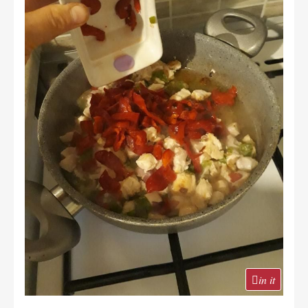
in it