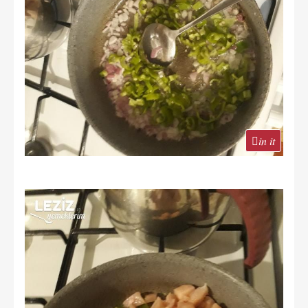
in it