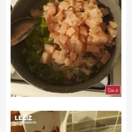
in it