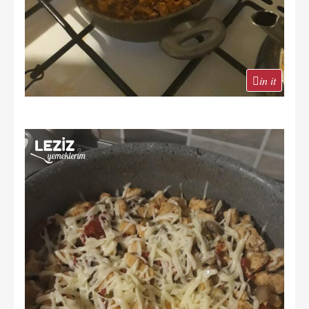
in it