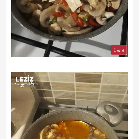
in it