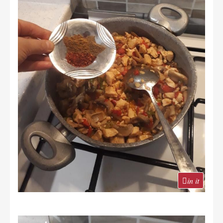
in it