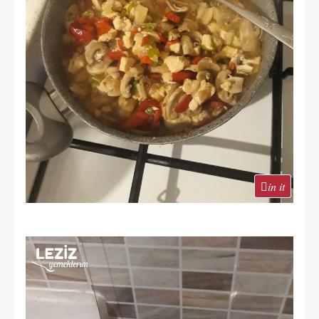
in it