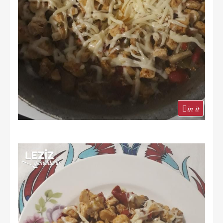
in it