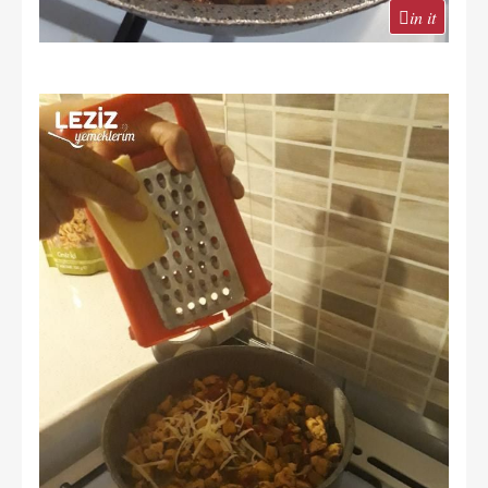
in it