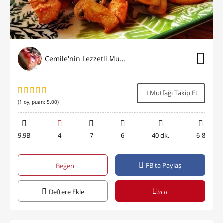
Cemile'nin Lezzetli Mutfağı
Mutfağı Takip Et
(
1
oy, puan:
5.00
)
9.9B
4
7
6
40 dk.
6-8
FB'ta Paylaş
Beğen
in it
Deftere Ekle