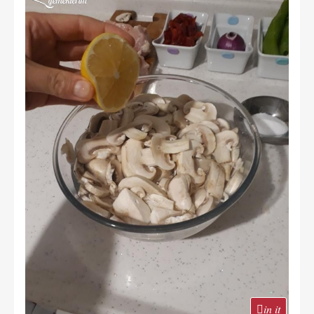
in it