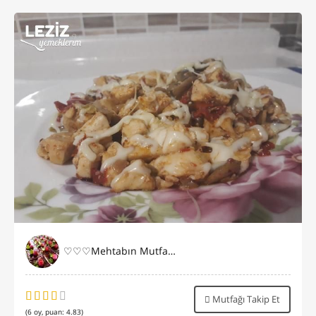
♡♡♡Mehtabın Mutfağı♡♡♡
Mutfağı Takip Et
(
6
oy, puan:
4.83
)