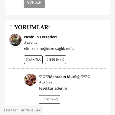
GÖNDER
YORUMLAR:
Nevin'in Lezzetleri
8 yıl önce
elinize emeğinize sağlık nefis
YANITLA
BEĞEN (1)
♡♡♡Mehtabın Mutfağı♡♡♡
8 yıl önce
teşekkür ederim
BEĞEN (0)
Benzer Tariflere Bak