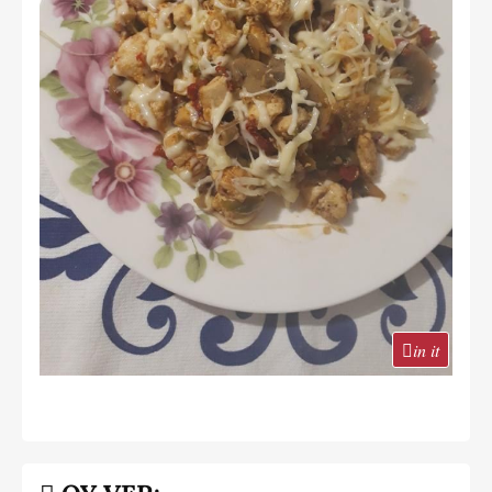
in it