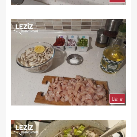
in it