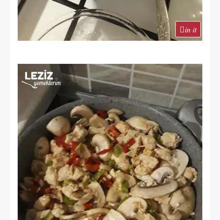
in it