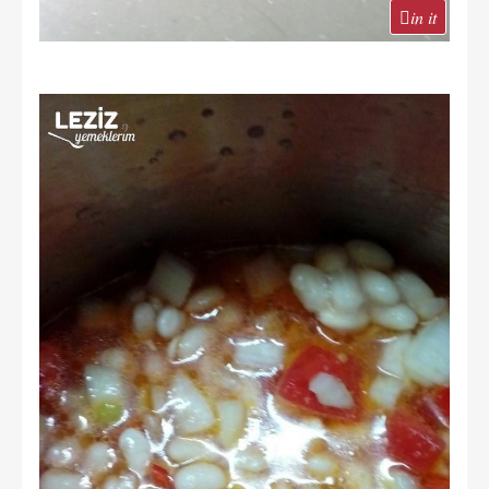
in it