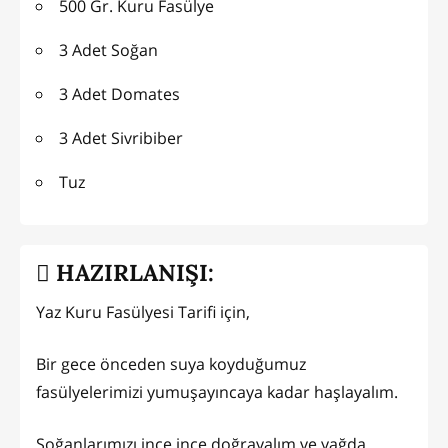
500 Gr. Kuru Fasülye
3 Adet Soğan
3 Adet Domates
3 Adet Sivribiber
Tuz
HAZIRLANIŞI:
Yaz Kuru Fasülyesi Tarifi için,
Bir gece önceden suya koyduğumuz
fasülyelerimizi yumuşayıncaya kadar haşlayalım.
Soğanlarımızı ince ince doğrayalım ve yağda