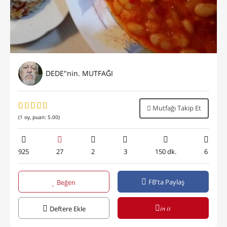
DEDE"nin. MUTFAĞI
Mutfağı Takip Et
(
1
oy, puan:
5.00
)
925
27
2
3
150 dk.
6
FB'ta Paylaş
Beğen
in it
Deftere Ekle