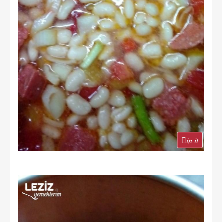
in it