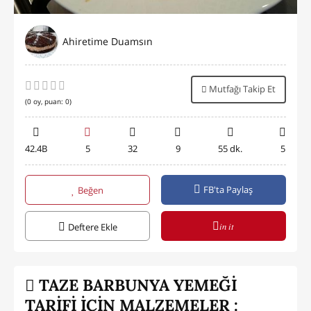
Ahiretime Duamsın
Mutfağı Takip Et
(
0
oy, puan:
0
)
42.4B
5
32
9
55 dk.
5
FB'ta Paylaş
Beğen
in it
Deftere Ekle
TAZE BARBUNYA YEMEĞİ
TARİFİ İÇİN MALZEMELER :