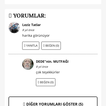
YORUMLAR:
Leziz Tatlar
8 yıl önce
harika görünüyor
YANITLA
BEĞEN (0)
DEDE"nin. MUTFAĞI
8 yıl önce
çok teşekkürler
BEĞEN (0)
DİĞER YORUMLARI GÖSTER (
5
)