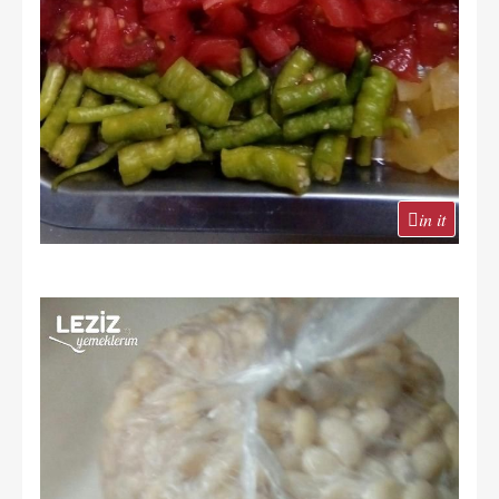
in it