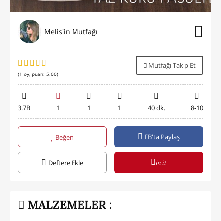
Melis'in Mutfağı
Mutfağı Takip Et
(
1
oy, puan:
5.00
)
3.7B
1
1
1
40 dk.
8-10
FB'ta Paylaş
Beğen
in it
Deftere Ekle
MALZEMELER :