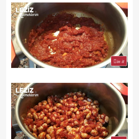
in it