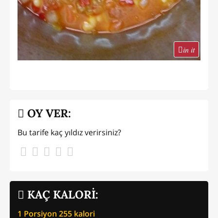
in it
OY VER:
Bu tarife kaç yıldız verirsiniz?
KAÇ KALORİ:
1 Porsiyon
255
kalori