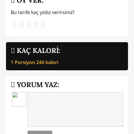
OY VER:
Bu tarife kaç yıldız verirsiniz?
KAÇ KALORİ:
1 Porsiyon
240
kalori
YORUM YAZ: