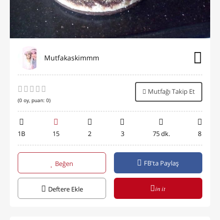
Mutfakaskimmm
Mutfağı Takip Et
(
0
oy, puan:
0
)
1B
15
2
3
75 dk.
8
FB'ta Paylaş
Beğen
in it
Deftere Ekle