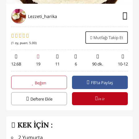
Lezzeti_harika
Mutfağı Takip Et
(
1
oy, puan:
5.00
)
12.6B
19
11
6
90 dk.
10-12
FB'ta Paylaş
Beğen
in it
Deftere Ekle
KEK İÇİN :
2 Yumurta