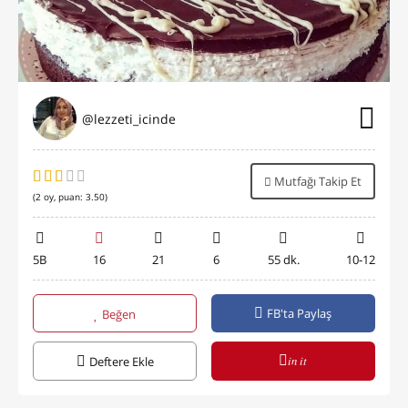
@lezzeti_icinde
Mutfağı Takip Et
(
2
oy, puan:
3.50
)
5B
16
21
6
55 dk.
10-12
FB'ta Paylaş
Beğen
in it
Deftere Ekle