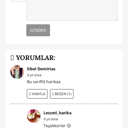
GÖNDER
YORUMLAR:
Sibel Demirtas
9 yıl önce
Bu tariffd harikaa
YANITLA
BEĞEN (1)
Lezzeti_harika
9 yıl önce
Teşekkürler 😊