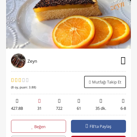
Zeyn
Mutfağı Takip Et
(
8
oy, puan:
3.88
)
427.8B
31
722
61
35 dk.
6-8
FB'ta Paylaş
Beğen