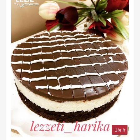
in it