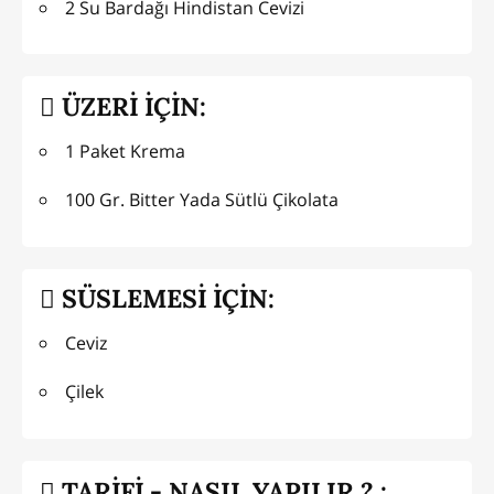
2 Su Bardağı Hindistan Cevizi
ÜZERİ İÇİN:
1 Paket Krema
100 Gr. Bitter Yada Sütlü Çikolata
SÜSLEMESİ İÇİN:
Ceviz
Çilek
TARİFİ - NASIL YAPILIR ? :