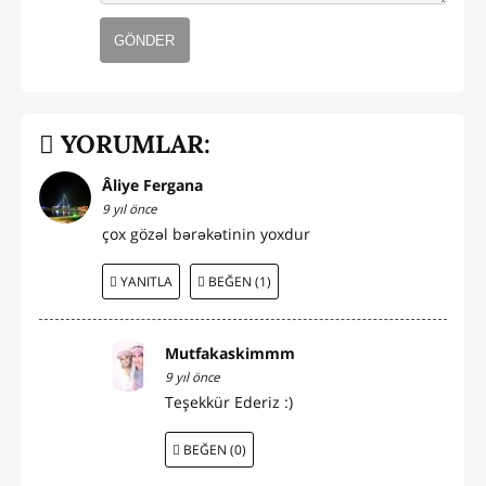
GÖNDER
YORUMLAR:
Âliye Fergana
9 yıl önce
çox gözəl bərəkətinin yoxdur
YANITLA
BEĞEN (1)
Mutfakaskimmm
9 yıl önce
Teşekkür Ederiz :)
BEĞEN (0)