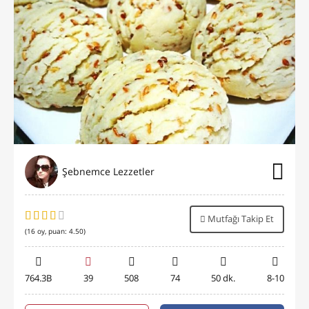
Şebnemce Lezzetler
Mutfağı Takip Et
(
16
oy, puan:
4.50
)
764.3B
39
508
74
50 dk.
8-10