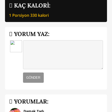
KAÇ KALORİ:
1 Porsiyon
330
kalori
YORUM YAZ:
GÖNDER
YORUMLAR:
Damak Tadı