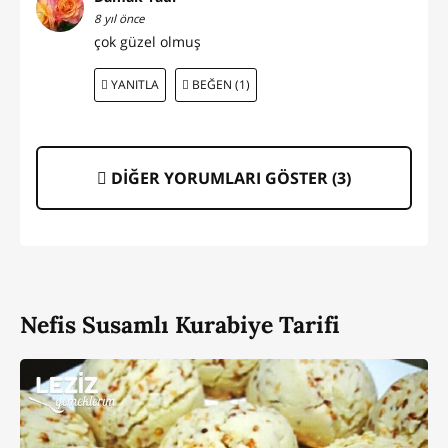
8 yıl önce
çok güzel olmuş
YANITLA
BEĞEN (1)
DİĞER YORUMLARI GÖSTER (
3
)
Nefis Susamlı Kurabiye Tarifi