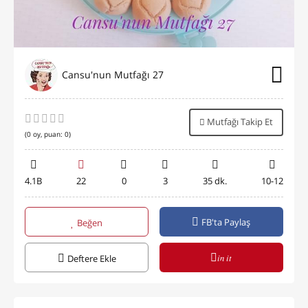
Cansu'nun Mutfağı 27
Mutfağı Takip Et
(
0
oy, puan:
0
)
4.1B
22
0
3
35 dk.
10-12
FB'ta Paylaş
Beğen
in it
Deftere Ekle