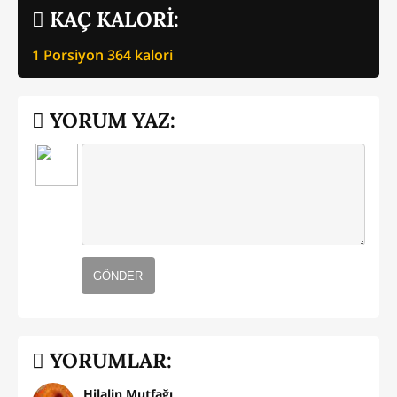
KAÇ KALORİ:
1 Porsiyon
364
kalori
YORUM YAZ:
GÖNDER
YORUMLAR:
Hilalin Mutfağı