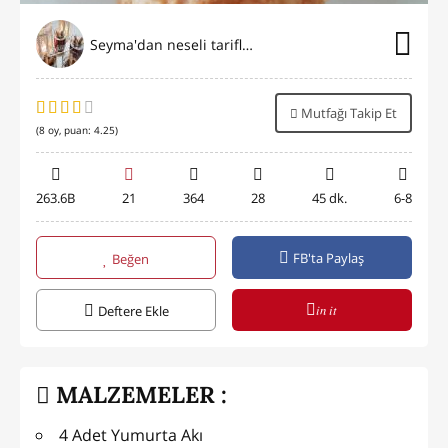
Seyma'dan neseli tarifler
Mutfağı Takip Et
(
8
oy, puan:
4.25
)
263.6B
21
364
28
45 dk.
6-8
FB'ta Paylaş
Beğen
in it
Deftere Ekle
MALZEMELER :
4 Adet Yumurta Akı