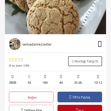
semadanlezzetler
Mutfağı Takip Et
(
9
oy, puan:
3.89
)
380B
34
184
44
35 dk.
10-12
FB'ta Paylaş
Beğen
in it
Deftere Ekle