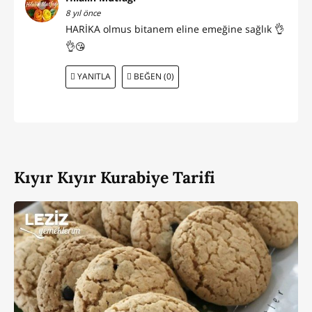
8 yıl önce
HARİKA olmus bitanem eline emeğine sağlık 👌
👌😘
YANITLA
BEĞEN (0)
Kıyır Kıyır Kurabiye Tarifi