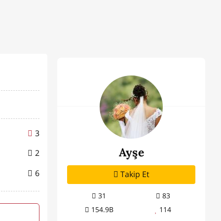
3
Ayşe
2
6
Takip Et
31
83
154.9B
114