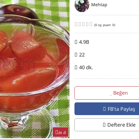
Mehtap
(
0
oy, puan:
0
)
4.9B
22
40 dk.
Beğen
FB'ta Paylaş
Deftere Ekle
in it