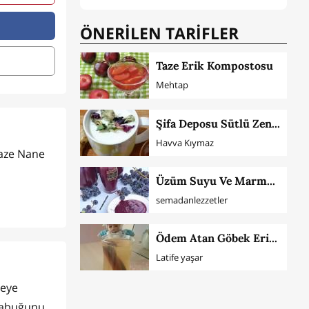
ÖNERİLEN TARİFLER
Taze Erik Kompostosu
Mehtap
Şifa Deposu Sütlü Zencefilli Hatmi Çiçeği
Havva Kıymaz
Taze Nane
Üzüm Suyu Ve Marmelatı
semadanlezzetler
Ödem Atan Göbek Eriten Detoks Suyu
Latife yaşar
reye
 kabuğunu