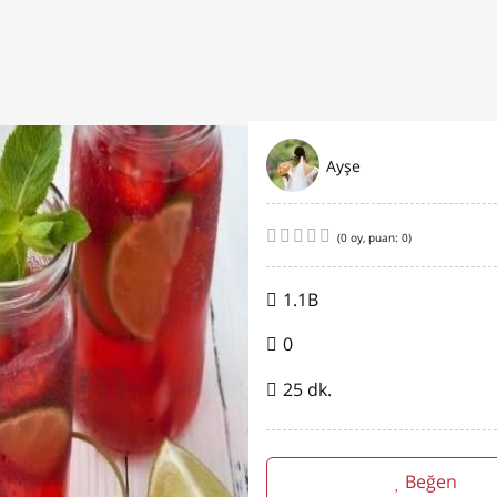
Ayşe
(
0
oy, puan:
0
)
1.1B
0
25 dk.
Beğen