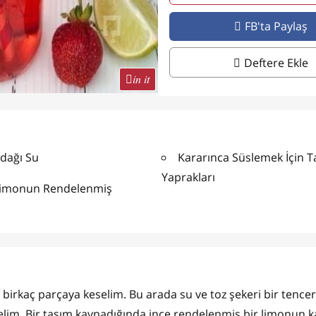
FB'ta Paylaş
Deftere Ekle
in it
rdağı Su
Kararınca Süslemek İçin 
Yaprakları
Limonun Rendelenmiş
e birkaç parçaya keselim. Bu arada su ve toz şekeri bir tence
itelim. Bir taşım kaynadığında ince rendelenmiş bir limonun