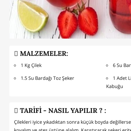
MALZEMELER:
1 Kg Çilek
6 Su Ba
1.5 Su Bardağı Toz Şeker
1 Adet 
Kabuğu
TARİFİ - NASIL YAPILIR ? :
Çilekleri iyice yıkadıktan sonra küçük boyda değillers
koyalım ve ateş üstüne alalım. Karıştırarak şekeri er