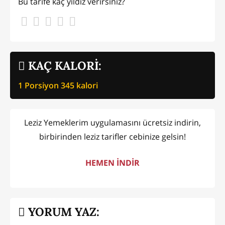
Bu tarife kaç yıldız verirsiniz?
KAÇ KALORİ:
1 Porsiyon
345
kalori
Leziz Yemeklerim uygulamasını ücretsiz indirin,
birbirinden leziz tarifler cebinize gelsin!
HEMEN İNDİR
YORUM YAZ: