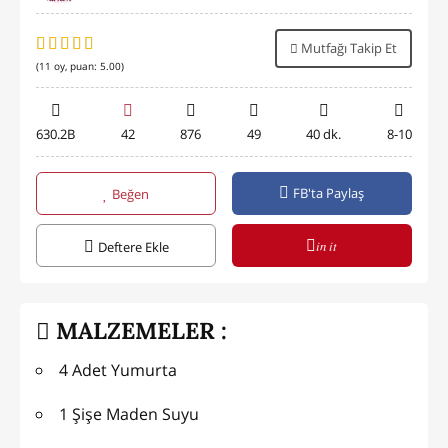
Mutfağı Takip Et
(
11
oy, puan:
5.00
)
630.2B
42
876
49
40 dk.
8-10
FB'ta Paylaş
Beğen
in it
Deftere Ekle
MALZEMELER :
4 Adet Yumurta
1 Şişe Maden Suyu