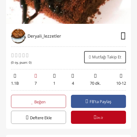
Deryali_lezzetler
Mutfağı Takip Et
(
0
oy, puan:
0
)
1.1B
7
1
4
70 dk.
10-12
FB'ta Paylaş
Beğen
in it
Deftere Ekle