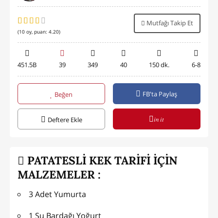
Mutfağı Takip Et
(
10
oy, puan:
4.20
)
451.5B
39
349
40
150 dk.
6-8
FB'ta Paylaş
Beğen
in it
Deftere Ekle
PATATESLİ KEK TARİFİ İÇİN
MALZEMELER :
3 Adet Yumurta
1 Su Bardağı Yoğurt