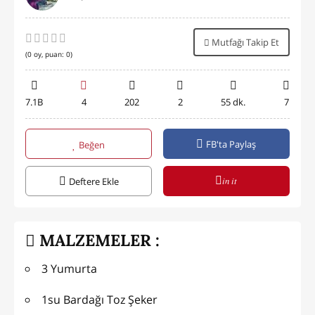
Mutfağı Takip Et
(
0
oy, puan:
0
)
7.1B
4
202
2
55 dk.
7
FB'ta Paylaş
Beğen
in it
Deftere Ekle
MALZEMELER :
3 Yumurta
1su Bardağı Toz Şeker