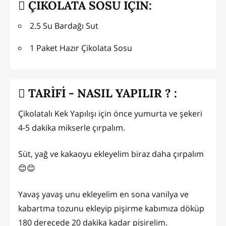
ÇİKOLATA SOSU İÇİN:
2.5 Su Bardağı Sut
1 Paket Hazır Çikolata Sosu
TARİFİ - NASIL YAPILIR ? :
Çikolatalı Kek Yapılışı için önce yumurta ve şekeri
4-5 dakika mikserle çırpalım.
Süt, yağ ve kakaoyu ekleyelim biraz daha çırpalım
😊😊
Yavaş yavaş unu ekleyelim en sona vanilya ve
kabartma tozunu ekleyip pişirme kabımıza döküp
180 derecede 20 dakika kadar pişirelim.