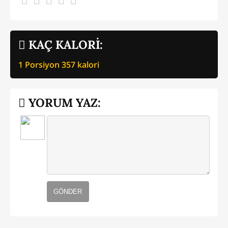
KAÇ KALORİ:
1 Porsiyon
357
kalori
YORUM YAZ:
GÖNDER