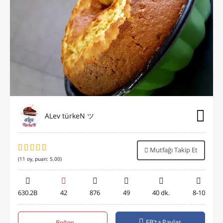
ALev türkeN ツ
Mutfağı Takip Et
(
11
oy, puan:
5.00
)
630.2B
42
876
49
40 dk.
8-10
FB'ta Paylaş
Beğen