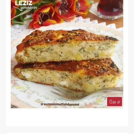
in it