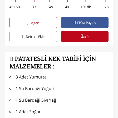
451.5B
39
349
40
150 dk.
6-8
FB'ta Paylaş
Beğen
in it
Deftere Ekle
PATATESLİ KEK TARİFİ İÇİN
MALZEMELER :
3 Adet Yumurta
1 Su Bardağı Yoğurt
1 Su Bardağı Sıvı Yağ
1 Adet Soğan