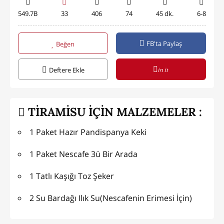
549.7B
33
406
74
45 dk.
6-8
FB'ta Paylaş
Beğen
in it
Deftere Ekle
TİRAMİSU İÇİN MALZEMELER :
1 Paket Hazır Pandispanya Keki
1 Paket Nescafe 3ü Bir Arada
1 Tatlı Kaşığı Toz Şeker
2 Su Bardağı Ilık Su(Nescafenin Erimesi İçin)