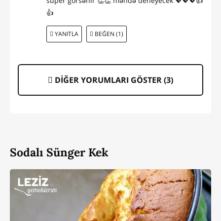
super görsənir 👏👏 məndə deneyecek 💖💖💖👍
👍
YANITLA
BEĞEN (1)
DİĞER YORUMLARI GÖSTER (
3
)
Sodalı Sünger Kek