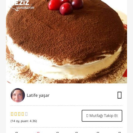
Latife yaşar
Mutfağı Takip Et
(
14
oy, puan:
4.36
)