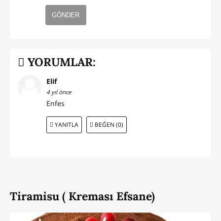
GÖNDER
YORUMLAR:
Elif
4 yıl önce
Enfes
YANITLA
BEĞEN (0)
Tiramisu ( Kreması Efsane)