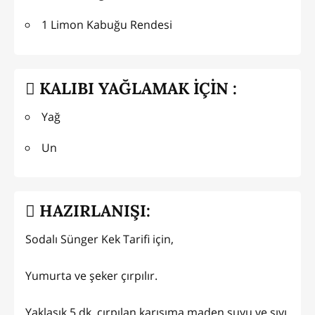
1 Limon Kabuğu Rendesi
KALIBI YAĞLAMAK İÇİN :
Yağ
Un
HAZIRLANIŞI:
Sodalı Sünger Kek Tarifi için,
Yumurta ve şeker çırpılır.
Yaklaşık 5 dk. çırpılan karışıma maden suyu ve sıvı