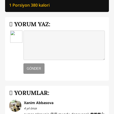
1 Porsiyon
380
kalori
YORUM YAZ:
GÖNDER
YORUMLAR:
Xanim Abbasova
4 yıl önce