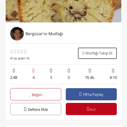
Bergüzar'ın Mutfağı
Mutfağı Takip Et
(
0
oy, puan:
0
)
2.4B
4
5
0
70 dk.
8-10
FB'ta Paylaş
Beğen
in it
Deftere Ekle