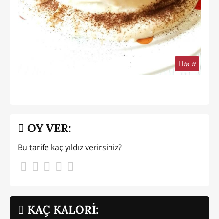
in it
OY VER:
Bu tarife kaç yıldız verirsiniz?
KAÇ KALORİ: