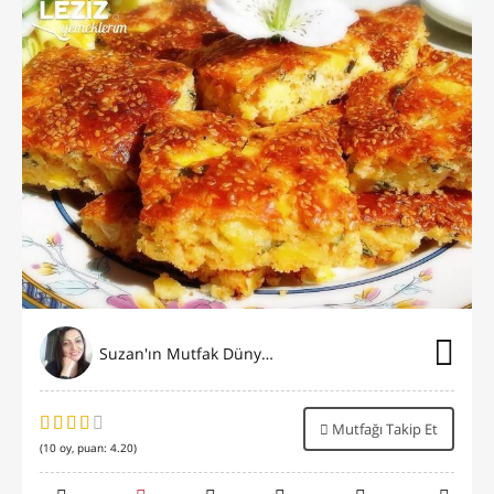
Suzan'ın Mutfak Dünyası
Mutfağı Takip Et
(
10
oy, puan:
4.20
)